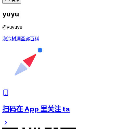
关注
yuyu
@
yuyuyu
泡泡
树洞
画廊
百科
扫码在 App 里关注 ta