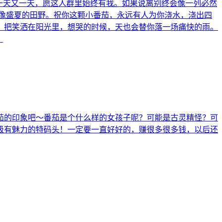
一天又一天，愿这人群里始终有我。如果说离别终会像一列必然
像盛夏的田野。祝你这颗小番茄，永远有人为你浇水，浇出四
，把笑洒在阳光里，想哭的时候，天也会替你落一场痛快的雨。
。
茄的印象吧～番茄是个什么样的女孩子呢？可能是古灵精怪？可
级有魅力的特码头！一定要一直好好的，赚很多很多钱，以后还