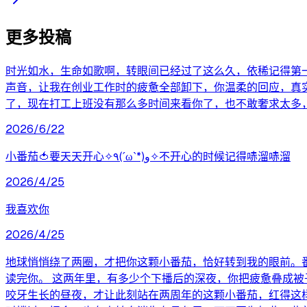
更多投稿
时光如水，生命如歌啊，转眼间已经过了这么久，依稀记得第
声音，让我在创业工作时的疲惫全部卸下，你温柔的回应，真
了，现在打工上班没有那么多时间来看你了，也不敢奢求太多，
2026/6/22
小番茄🍅要天天开心✧٩(ˊωˋ*)و✧不开心的时候记得哧溜哧溜
2026/4/25
我喜欢你
2026/4/25
地球悄悄绕了两圈，才把你这颗小番茄，恰好转到我的眼前。
读完你。 这两年里，有多少个下播后的深夜，你把疲惫叠成
咬牙生长的昼夜，才让此刻站在两周年的这颗小番茄，红得这