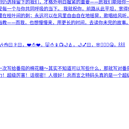
刻仍选择留下的我们，才格外明白握紧的重要——愿我们能陪你
受每一个与你共同呼吸的当下。 我就祝你，前路从此平坦，宽得
藏在枝叶间的刺；永远可以在风里自由自在地摇晃，歌唱给风听
指教——而我，也想慢慢来，用更长的时间，去读你未完的故事
🏻👂🏻，❤️🍅❤️，🐷🍅📱📺🌙🍐，🌙💅🏻，🌸🙅🏻‍♂️🤐，🍾🍾🍾
一次写给番茄的棉花糖～其实不知道可以写些什么，那就写对番
力！超级厉害！话很密！人很好！总而言之特码头真的是一个超