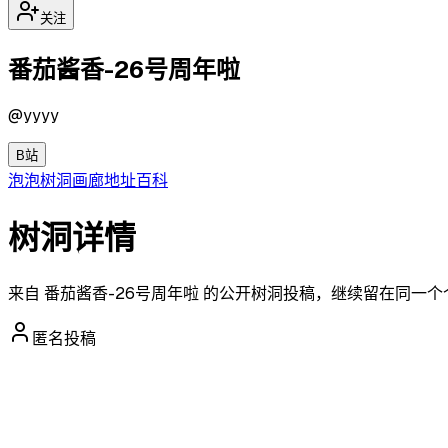
关注
番茄酱香-26号周年啦
@
yyyy
B站
泡泡
树洞
画廊
地址
百科
树洞详情
来自 番茄酱香-26号周年啦 的公开树洞投稿，继续留在同一
匿名投稿