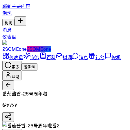
跳到主要内容
泡泡
树洞
消息
仪表盘
2SOMEone
2SOMEone
仪表盘
泡泡
百科
树洞
消息
礼兮
僚机
更多
发泡泡
登录
番茄酱香-26号周年啦
@
yyyy
番2