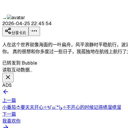
→
2026-04-25 22:45:54
分享卡片
人在这个世界就像海面的一叶扁舟，风平浪静时平稳航行，波
你。 真的很想和你多度过一些日子，我孤独地在航线上航行了
已转发到 Bubble
读取互动数据…
ADS
上一篇
小番茄🍅要天天开心✧٩(ˊωˋ*)و✧不开心的时候记得哧溜哧溜
下一篇
我喜欢你