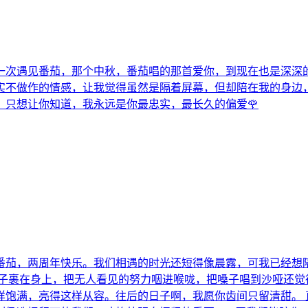
一次遇见番茄，那个中秋，番茄唱的那首爱你，到现在也是深深
实不做作的情感，让我觉得虽然是隔着屏幕，但却陪在我的身边
只想让你知道，我永远是你最忠实，最长久的偏爱🌹
番茄，两周年快乐。我们相遇的时光还短得像晨露，可我已经想
被子裹在身上，把无人看见的努力咽进喉咙，把嗓子唱到沙哑还觉
样饱满，亮得这样从容。往后的日子啊，我愿你齿间只留清甜。 