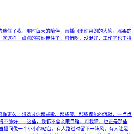
的迷住了我，那时每天的陪伴，直播间里你爽朗的大笑，温柔的
，就这样一点点的被你迷住了，可惜呀，没混好，工作室也干拉
陪你更久，想透过你那些歌、那些笑、那些偶尔的沉默，一点点
得不够好——这些，我都不曾亲眼目睹。可我猜，也正是那些
直播间像一个小小的站台，有人路过时留下一阵风，有人驻足