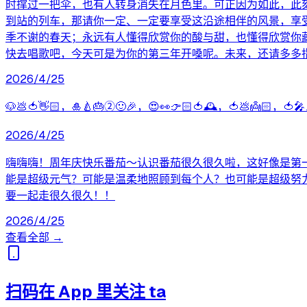
时撑过一把伞，也有人转身消失在月色里。可正因为如此，此
到站的列车，那请你一定、一定要享受这沿途相伴的风景，享
季不谢的春天；永远有人懂得欣赏你的酸与甜，也懂得欣赏你
快去唱歌吧，今天可是为你的第三年开嗓呢。未来，还请多多
2026/4/25
🐶💩🍅👋🏻，🎍🍐🎂②🙂🎉，😍👀👉🏻🍅🕰️，🍅💩👼🏻，🍅🎤🎶
2026/4/25
嗨嗨嗨！周年庆快乐番茄～认识番茄很久很久啦，这好像是第
能是超级元气？可能是温柔地照顾到每个人？也可能是超级努
要一起走很久很久！！
2026/4/25
查看全部 →
扫码在 App 里关注 ta