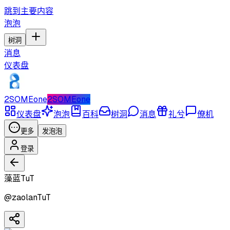
跳到主要内容
泡泡
树洞
消息
仪表盘
2SOMEone
2SOMEone
仪表盘
泡泡
百科
树洞
消息
礼兮
僚机
更多
发泡泡
登录
藻蓝TuT
@
zaolanTuT