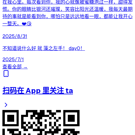
在我心里。每次看到你，我的心就像被蜜糖泡过一样，甜得发
慌。你的眼睛比银河还璀璨，笑容比阳光还温暖，我每天最期
待的事就是能看到你，哪怕只是远远地看一眼，都能让我开心
一整天。❤️😘
2025/8/31
不知道说什么好 就 藻之左手！ day0！
2025/7/1
查看全部 →
扫码在 App 里关注 ta