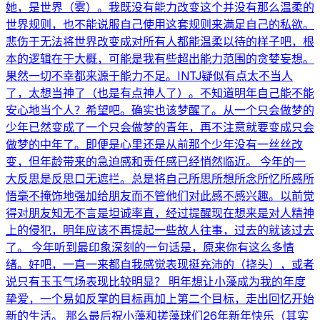
她，是世界（雾）。我既没有能力改变这个并没有那么温柔的
世界规则，也不能说服自己使用这套规则来满足自己的私欲。
悲伤于无法将世界改变成对所有人都能温柔以待的样子吧，根
本的逻辑在于大概，可能是我有些超出能力范围的贪婪妄想。
果然一切不幸都来源于能力不足。INTJ疑似有点太不当人
了，太想当神了（也是有点神人了）。不知道明年自己能不能
安心地当个人？希望吧。确实也该梦醒了。从一个只会做梦的
少年已然变成了一个只会做梦的青年，再不注意就要变成只会
做梦的中年了。即便是心里还是从前那个少年没有一丝丝改
变，但年龄带来的急迫感和责任感已经悄然临近。 今年的一
大反思是反思口无遮拦。总是将自己所思所想所念所忆所感所
悟毫不掩饰地强加给朋友而不管他们对此感不感兴趣。以前觉
得对朋友知无不言是坦诚率直，经过提醒现在想来是对人精神
上的侵犯，明年应该不再提起一些故人往事，过去的就该过去
了。 今年听到最印象深刻的一句话是，原来你有这么多情
绪。好吧，一直一来都自我感觉表现挺充沛的（挠头），或者
说只有玉玉气场表现比较明显？ 明年想让小藻成为我的年度
挚爱，一个易如反掌的目标再加上第二个目标，走出回忆开始
新的生活。 那么最后祝小藻和搓藻球们26年新年快乐（其实