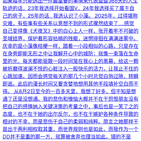
如果每年只能选出一件最重要的事情来代表整整365天的人生
轨迹的话，23年我选择开始看国V，24年我选择买了属于自
己的房子，25年的话… 我选认识了小藻。 2025年，过得堪称
灾难，有些事有些关系以意想不到的形式骤然结束了……感觉
自己变得像《犬夜叉》中的白心上人一样，张开着牢不可破的
圣域结界，保护着形容枯槁的残躯，迷惘徘徊在满满迷雾中。
庆幸的是小藻像桔梗一样，踏着一小段相似的心路，只是存在
在身旁即能无形之中让我解开心中的城防；就像一束落在生命
里的光，每天都能驱散一段时间笼在我心上的黑幕，给这一颗
被折磨得波澜不惊的心脏注入一股快乐的活力，让我止不住的
心跳加速。因而会感觉每天的那几个小时总觉白驹过隙，转瞬
即逝。此后的漫长时间又要贪婪地想用其他手段填补空白而不
得。 从8月2日至今的一百多天里，我想了好多，但不知是想
通了还是没想通。我的悲伤和懊恼大概并不在于怨恨朋友没有
把自己的感情纳入关键决策的考量之中，事后也是一笑了之的
态度，也不在于她的出尔反尔，也不在于嫉妒各种条件导致的
相对的不幸，而是悲伤于自己的柔弱和纯粹。简言之她那样干
是出于两利相权取其重，而世界规则也是如此，而我作为一个
DD并不是重的那一方，就算被舍弃也理当如此。错的不是