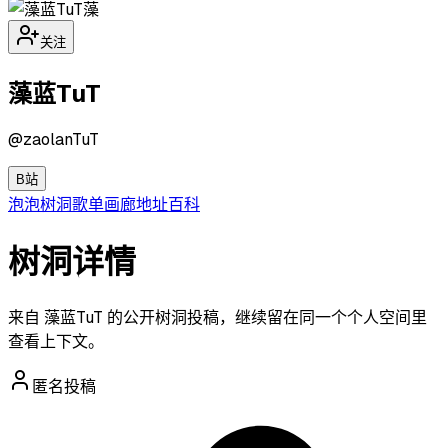
藻
关注
藻蓝TuT
@
zaolanTuT
B站
泡泡
树洞
歌单
画廊
地址
百科
树洞详情
来自 藻蓝TuT 的公开树洞投稿，继续留在同一个个人空间里
查看上下文。
匿名投稿