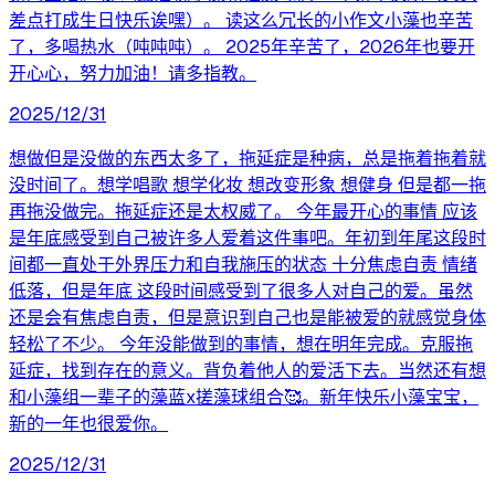
差点打成生日快乐诶嘿）。 读这么冗长的小作文小藻也辛苦
了，多喝热水（吨吨吨）。 2025年辛苦了，2026年也要开
开心心，努力加油！请多指教。
2025/12/31
想做但是没做的东西太多了，拖延症是种病，总是拖着拖着就
没时间了。想学唱歌 想学化妆 想改变形象 想健身 但是都一拖
再拖没做完。拖延症还是太权威了。 今年最开心的事情 应该
是年底感受到自己被许多人爱着这件事吧。年初到年尾这段时
间都一直处于外界压力和自我施压的状态 十分焦虑自责 情绪
低落，但是年底 这段时间感受到了很多人对自己的爱。虽然
还是会有焦虑自责，但是意识到自己也是能被爱的就感觉身体
轻松了不少。 今年没能做到的事情，想在明年完成。克服拖
延症，找到存在的意义。背负着他人的爱活下去。当然还有想
和小藻组一辈子的藻蓝x搓藻球组合🥰。新年快乐小藻宝宝，
新的一年也很爱你。
2025/12/31