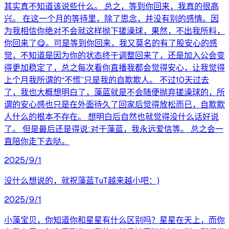
其实真不知道该说些什么。 总之，等到你回来，我真的很高
兴。 在这一个月的等待里，除了思念，并没有别的感情。因
为我相信你绝对不会就这样抛下搓澡球，果然，不出我所料，
你回来了😋。可是等到你回来，我又莫名的有了股安心的感
觉，不知道是因为你的状态终于调整回来了，还是加入公会变
得更加稳定了，总之每次看你直播我都会觉得安心，让我觉得
上个月我所谓的“不慌”只是我的自欺欺人。 不过10天过去
了，我也大概想明白了，藻蓝就是不会随便抛弃搓澡球的，所
谓的安心感也只是在外面待久了回家后觉得放松而已，自欺欺
人什么的根本不存在。 想明白后自然也就觉得没什么话好说
了。 但是最后还是得说:对于藻蓝，我永远爱信等。 总之会一
直陪你走下去哒。
2025/9/1
没什么想说的，就祝藻蓝TuT越来越小吧：)
2025/9/1
小藻宝贝，你知道你和星星有什么区别吗？星星在天上，而你