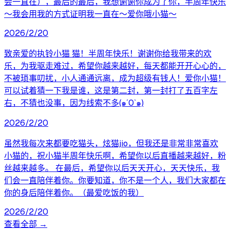
会一直在），最后的最后，我想谢谢你成为了你，半周年快乐
～我会用我的方式证明我一直在～爱你哦小猫～
2026/2/20
致亲爱的执铃小猫 猫！半周年快乐！谢谢你给我带来的欢
乐，为我驱走难过，希望你越来越好，每天都能开开心心的，
不被琐事叨扰，小人通通远离，成为超级有钱人！爱你小猫！
可以试着猜一下我是谁，这是第二封，第一封打了五百字左
右，不猜也没事，因为线索不多(๑´0`๑)
2026/2/20
虽然我每次来都要吃猫头，炫猫jio，但我还是非常非常喜欢
小猫的，祝小猫半周年快乐啊，希望你以后直播越来越好，粉
丝越来越多。 在最后，希望你以后天天开心，天天快乐，我
们会一直陪伴着你。你要知道，你不是一个人，我们大家都在
你的身后陪伴着你。（最爱吃饭的我）
2026/2/20
查看全部 →