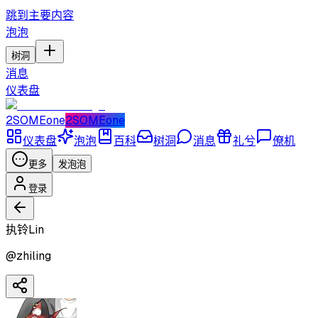
跳到主要内容
泡泡
树洞
消息
仪表盘
2SOMEone
2SOMEone
仪表盘
泡泡
百科
树洞
消息
礼兮
僚机
更多
发泡泡
登录
执铃Lin
@
zhiling