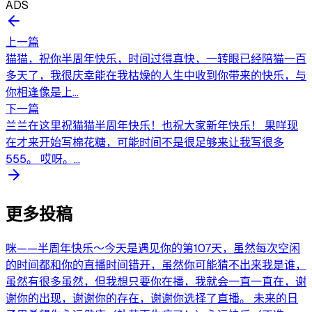
ADS
上一篇
猫猫，祝你半周年快乐，时间过得真快，一转眼已经陪猫一百
多天了，我很庆幸能在我枯燥的人生中收到你带来的快乐，与
你相逢像是上...
下一篇
兰兰在这里祝猫猫半周年快乐！也祝大家新年快乐！ 果咩现
在才来开始写棉花糖，可能时间不是很足够来让我写很多
555。 哎呀。...
更多投稿
咪——半周年快乐～今天是遇见你的第107天，虽然每次空闲
的时间都和你的直播时间错开，虽然你可能猜不出来我是谁，
虽然有很多虽然，但我想只要你在播，我就会一直一直在，谢
谢你的出现，谢谢你的存在，谢谢你选择了直播。 未来的日