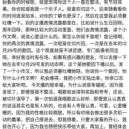
始看你的时候呢，就是觉得你这个人一直在整活，有节目效
果。你也知道我是一个乐子人。就喜欢切这个。后来随着看你
的时间逐渐加多，对你的了解也更深了。然后在这里我必须要
吐槽一下。别的主播真情流露都是在，比如说什么生日回呀。
周年回呀，那种比较大的活动里面，他们会真情流露，读个小
作文啊，说说心里话什么的。那怎么你就不是呢？我记得啊，
你的两次的真情流露，一次呢是在切片回，一次是在去年的12
月29号的歌回。这个简直就是不讲武德，专门偷袭老同志
呀。幸好我当时有在场，如果有感兴趣的朋友，可以去搜一下
她在去年12月29号发的动态啊，这个是她歌回下播以后。发
了一个小作文，所以我必须要吐槽她呀。你说你一个歌回，你
写什么小作文啊？ 机会难得，我把小作文贴出来，你亲口念
给大家听吧。 今天播的很幸福，为什么说很幸福呢，因为我
发现了，即便是我不整活，唱歌就会得到奖励和夸夸，还说，
被切片误导了，第一次知道我唱歌这么好听… 即便是认认真真
的说话其实也是有人听的，也会有人夸我认真，可爱，心里暖
暖的，因为我的性格比较跳脱，所以有时候会做出很多灵机一
动的蠢事，把自己搭进去，但我想着，只要大家看的开心，我
就也开心了，因为我也想把快乐带给大家，再加上，曾经体会