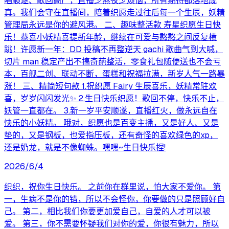
唱顺遂、歌回高产，直播少熬夜少烦恼，所有期待都落地成
真。我们会守在直播间，陪着织愿走过往后每一个生辰，妖精
管理局永远是你的避风港。 二、趣味整活款 寿星织愿生日快
乐！恭喜小妖精喜提新年龄，继续在可爱与憨憨之间反复横
跳！许愿新一年：DD 投稿不再整逆天 gachi 歌曲气到大喊，
切片 man 稳定产出不搞奇葩整活，零食礼包随便送也不会亏
本，百舰二创、联动不断，蛋糕和祝福拉满，新岁人气一路暴
涨！ 三、精简短句款 1.祝织愿 Fairy 生辰喜乐，妖精常驻欢
喜，岁岁闪闪发光✨ 2.生日快乐织愿！歌回不停，快乐不止，
妖管一直都在。 3.新一岁平安顺遂，直播红火，做永远自在
快乐的小妖精。 哦对，织愿也是百变主播，又是好人、又是
垫的，又是钢板，也爱指压板，还有奇怪的喜欢绿色的xp，
还是奶龙，就是不像蜘蛛。嘿嘿~生日快乐捏!
2026/6/4
织织，祝你生日快乐。 之前你在群里说，怕大家不爱你。 第
一，生病不是你的错，所以不会怪你，你要做的只是照顾好自
己。 第二，相比我们你要更加爱自己，自爱的人才可以被
爱。 第三，你不需要怀疑我们对你的爱，你很有魅力，所以