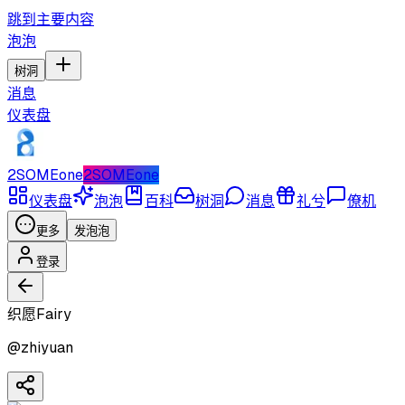
跳到主要内容
泡泡
树洞
消息
仪表盘
2SOMEone
2SOMEone
仪表盘
泡泡
百科
树洞
消息
礼兮
僚机
更多
发泡泡
登录
织愿Fairy
@
zhiyuan