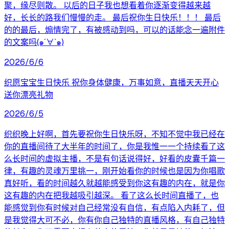
聚，缘尽则散。 以后的日子我也想看着你逐渐变得越来越
好，长长的路我们慢慢的走。 最后祝你生日快乐！！！ 最后
的的最后，煽情完了，有被感动到吗，可以的话能念一遍附件
的文案吗(๑´∀`๑)
2026/6/6
织愿宝宝生日快乐 祝你身体健康，万事如意，直播天天开心
送你漂亮礼物
2026/6/5
织织晚上好啊，首先要祝你生日快乐呀，不知不觉中我已经在
你的直播间待了大半年的时间了，你是我惟一一个持续看了这
么长时间的虚拟主播，不是有句话说得好，好看的皮囊千篇一
律，有趣的灵魂万里挑一，刚开始看你的时候也是因为你唱歌
真好听，看的时间越久就越能感受到你这有趣的内在，就是你
这有趣的内在把我越吸引越深。 看了这么长时间直播了，也
能感觉到你有时候对自己经常没有自信，有点陷入内耗了，但
是我觉得大可不必，你有你自己独特的直播风格，有自己独特