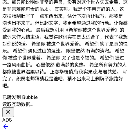
态。那只能说明你非常的善良，没有对这个世界失去希望，这
是非常难能可贵的品质。 其实吧。我是个不善言辞的人，这
次搜肠刮肚写了一点东西出来，估计下次再让我写，那我是一
滴也出不来了。但比起文字，我更希望通过我的行动。让你感
受到我的心意。 最后我想引用《希望你被这个世界爱着》的
歌词来作为结束语，我觉得歌词实在是太适合了，代表了我想
对你说的话。 希望你 被这个世界爱着。 希望你 笑了是真的快
乐。 希望你 遇见过山的混浊。 眼里依然 有海的清澈。 希望
你 被这个世界爱着。 希望你 哭了也是幸福的。 希望你 捱过
一路风雨曲折。 心里依然 载满梦的炙热。 希望所有努力的人
都能被世界温柔以待。 正春华枝俏,待秋实果茂,与君共勉。 写
完了，织愿老师猜猜我是谁吧，猜不出来马上删牌子跑路好
吧。
已转发到 Bubble
读取互动数据…
ADS