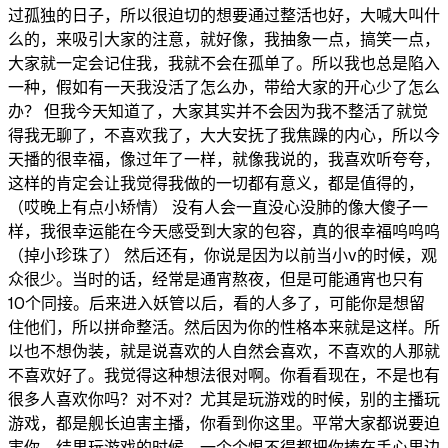
过孤独的日子，所以很迫切的想要通过整活也好，大喊大叫什
么的，来吸引大家的注意，就好像，我抽象一点，搞笑一点，
大家就一定会记住我，我就不会在孤单了。所以我也总是陷入
一种，假如有一天我没活了怎么办，带给大家的开心少了怎么
办？ 但我今天知道了，大家其实并不会因为我不整活了就觉
得我无聊了，不喜欢我了，大大安抚了我焦躁的内心，所以今
天播的很幸福，像过年了一样，就像我说的，我喜欢听夸夸，
这样的肯定会让我觉得我做的一切都有意义，都是值得的，
（哎晚上有点小矫情） 没有人会一直没心没肺的像大傻子一
样，我很幸运能在今天感受到大家的包容，真的很幸福呜呜呜
（掉小珍珠了） 然后还有，你说是因为以前当小v的时候，观
众很少。当时的话，经常是通宵熬夜，但是可能通宵也只有
10个同接。后来进入妖管以后，看的人多了，可能你是想留
住他们，所以拼命整活。然后因为你的性格本来就是这样。所
以也不想伪装，就是说喜欢的人自然会喜欢，不喜欢的人那就
不喜欢好了。我觉得这种想法很对啊。你看看现在，不是也有
很多人喜欢你吗？对不对？尤其是玩游戏的时候，别的主播玩
游戏，都是舰长迫害主播，你看到你这里。平常大家都说要迫
害你，结果玩游戏的时候，一个个恨不得都把你捧在手心里边