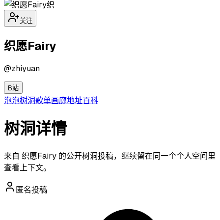
织
关注
织愿Fairy
@
zhiyuan
B站
泡泡
树洞
歌单
画廊
地址
百科
树洞详情
来自 织愿Fairy 的公开树洞投稿，继续留在同一个个人空间里
查看上下文。
匿名投稿