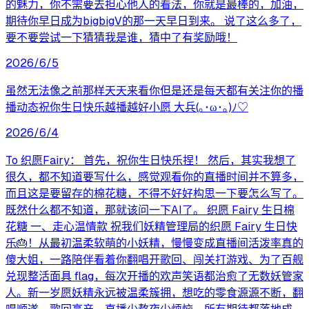
的魅力，你不需要去担心他人的看法，你就是最棒的，加油，
期待你早日成为bigbigV的那一天早日到来。 说了这么多了，
要不要尝试一下猜猜我是谁，猜中了有奖励哦！
2026/6/5
虽然无法像之前那样天天来看你但是还是每天都有关注你的播
播动态祝你生日快乐越播越好小愿 大兵(｡･ω･｡)ﾉ♡
2026/6/4
To 织愿Fairy： 首先，祝你生日快乐捏！ 然后，其实我想了
很久，都不知道要写什么，感觉观看你的直播时间并不算多，
而且这是要留存的棉花糖，不得不好好构思一下要怎么写了。
既然什么都不知道，那就该问一下AI了。 织愿 Fairy 生日棉
花糖 一、走心温情款 祝我们妖精管理局的织愿 Fairy 生日快
乐🎂！从最初温柔软萌的小妖精，慢慢变成直播间活泼率真的
傻大姐，一路陪伴看着你翻唱开歌回、闯关打游戏、为了百舰
兑现整活面具 flag，每次开播的欢声笑语都治愈了无数妖管家
人。新一岁愿妖精永远被温柔簇拥，想吃的零食源源不断，翻