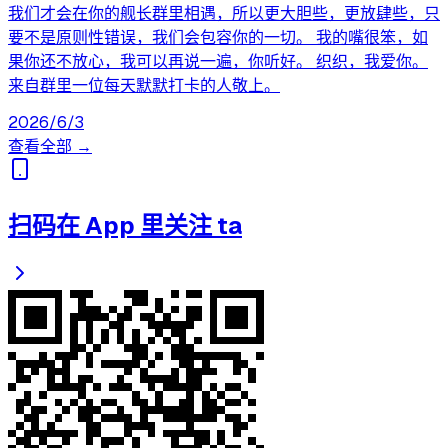
我们才会在你的舰长群里相遇，所以更大胆些，更放肆些，只
要不是原则性错误，我们会包容你的一切。 我的嘴很笨，如
果你还不放心，我可以再说一遍，你听好。 织织，我爱你。
来自群里一位每天默默打卡的人敬上。
2026/6/3
查看全部 →
扫码在 App 里关注 ta