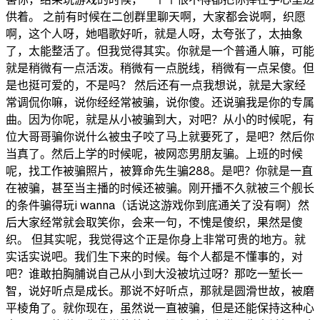
供着。 之前有时候在二创群里聊天啊，大家都会说啊，织愿
啊，这个人呀，她唱歌好听，就是人呀，太夸张了，太抽象
了，太能整活了。但我觉得其实。你就是一个普通人嘛，可能
就是稍微有一点活泼。稍微有一点脱线，稍微有一点呆傻。但
是也挺可爱的，不是吗？ 然后还有一点我想说，就是大家经
常调侃你嘛，说你经经常被骗，说你傻。还说骗我是你的专属
曲。因为你呢，就是从小被骗到大，对吧？从小的时候呢，有
位大哥哥骗你说什么被虫子咬了马上就要死了，是吧？然后你
当真了。然后上学的时候呢，被网恋男朋友骗。上班的时候
呢，找工作被骗照片，被算命先生骗288。是吧？你就是一直
在被骗，甚至当主播的时候还被骗。刚开播不久就被三个舰长
的条件骗得玩i wanna（话说这游戏你到底通关了没有啊）然
后大家经常就会取笑你，会来一句，不愧是傻织，果然是傻
织。 但其实呢，我觉得这个正是你身上非常可贵的地方。就
实话实说吧。我们生下来的时候。每个人都是不懂事的，对
吧？谁敢拍胸脯说自己从小到大没被坑过呀？那吃一堑长一
智，说好听点是成长。那说不好听点，那就是圆滑世故，被磨
平棱角了。就你现在，虽然说一直被骗，但是还能保持这种心