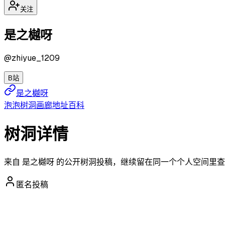
关注
是之樾呀
@
zhiyue_1209
B站
是之樾呀
泡泡
树洞
画廊
地址
百科
树洞详情
来自 是之樾呀 的公开树洞投稿，继续留在同一个个人空间里
匿名投稿