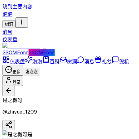
跳到主要内容
泡泡
树洞
消息
仪表盘
2SOMEone
2SOMEone
仪表盘
泡泡
百科
树洞
消息
礼兮
僚机
更多
发泡泡
登录
是之樾呀
@
zhiyue_1209
是