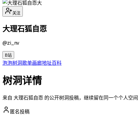
大
关注
大理石狐自恧
@
zi_nv
B站
泡泡
树洞
歌单
画廊
地址
百科
树洞详情
来自 大理石狐自恧 的公开树洞投稿，继续留在同一个个人空
匿名投稿