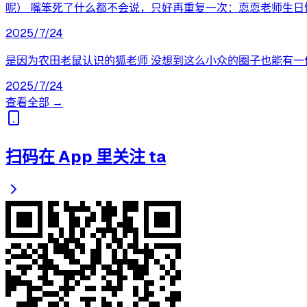
呢） 嘴笨死了什么都不会说，只好再重复一次：恧恧老师生日
2025/7/24
是因为农田老鼠认识的狐老师 没想到这么小众的圈子也能有一
2025/7/24
查看全部 →
扫码在 App 里关注 ta