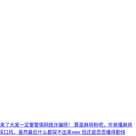
来了大家一定要警惕网络诈骗呀！ 算是麻将粉吧，毕竟播麻将
口风，虽然最后什么都探不出来xwx 但还是恧恧播得勤快