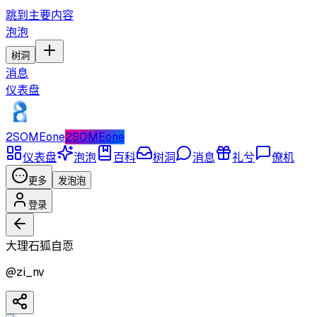
跳到主要内容
泡泡
树洞
消息
仪表盘
2SOMEone
2SOMEone
仪表盘
泡泡
百科
树洞
消息
礼兮
僚机
更多
发泡泡
登录
大理石狐自恧
@
zi_nv