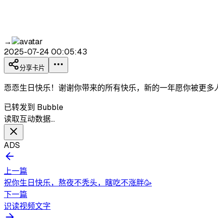
→
2025-07-24 00:05:43
分享卡片
恧恧生日快乐！谢谢你带来的所有快乐，新的一年愿你被更多人喜
已转发到 Bubble
读取互动数据…
ADS
上一篇
祝你生日快乐，熬夜不秃头，瞎吃不涨胖🥳
下一篇
识读视频文字