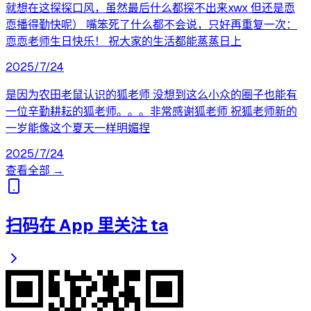
就想在这探探口风，虽然最后什么都探不出来xwx 但还是恧
恧播得勤快呢） 嘴笨死了什么都不会说，只好再重复一次：
恧恧老师生日快乐！ 祝大家的生活都能蒸蒸日上
2025/7/24
是因为农田老鼠认识的狐老师 没想到这么小众的圈子也能有
一位辛勤耕耘的狐老师。。。非常感谢狐老师 祝狐老师新的
一岁能像这个夏天一样明媚捏
2025/7/24
查看全部 →
扫码在 App 里关注 ta