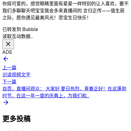
你挺可爱的，感觉眼睛里面有星星一样特别的让人喜欢，要不
我们多聊聊天吧宝宝我会多来直播间的 言归正传——值生辰
之际，愿你遇见最美风光！恧宝生日快乐！
已转发到 Bubble
读取互动数据…
ADS
上一篇
识读视频文字
下一篇
自恧，直播间观众： 大家好 夏日热烈，青春正好！在这蓬勃
时节，在这一年一度的庆典上，为我们和...
更多投稿