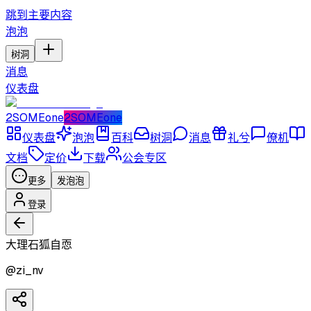
跳到主要内容
泡泡
树洞
消息
仪表盘
2SOMEone
2SOMEone
仪表盘
泡泡
百科
树洞
消息
礼兮
僚机
文档
定价
下载
公会专区
更多
发泡泡
登录
大理石狐自恧
@
zi_nv