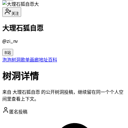
大
关注
大理石狐自恧
@
zi_nv
B站
泡泡
树洞
歌单
画廊
地址
百科
树洞详情
来自 大理石狐自恧 的公开树洞投稿，继续留在同一个个人空
间里查看上下文。
匿名投稿