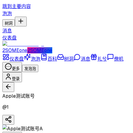
跳到主要内容
泡泡
树洞
消息
仪表盘
2SOMEone
2SOMEone
仪表盘
泡泡
百科
树洞
消息
礼兮
僚机
更多
发泡泡
登录
Apple测试账号
@
1
A