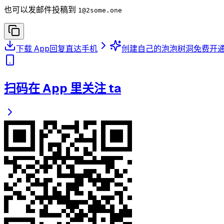
也可以发邮件投稿到
1
@2some.one
下载 App
回复直达手机
创建自己的泡泡树洞
免费开
扫码在 App 里关注 ta