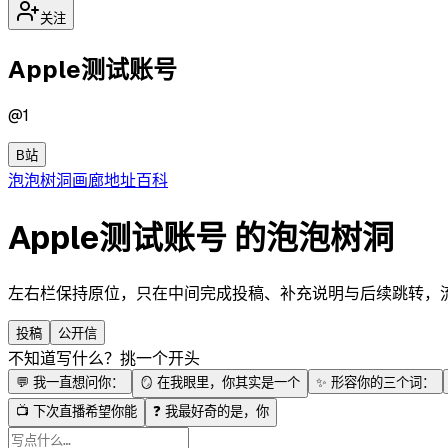
关注
Apple测试账号
@
1
B站
泡泡
树洞
画廊
地址
百科
Apple测试账号 的泡泡树洞
左右栏保持原位，只在中间完成投稿、补充说明与后续跳转，流程更
投稿
公开信
不知道写什么？挑一个开头
💬
我一直想问你：
🪞
在我眼里，你其实是一个
✨
形容你的三个词：
📺
下次直播希望你能
❓
我最好奇的是，你