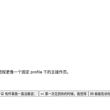
像一个固定 profile 下的主操作页。
🤫
有件事我一直没敢说：
👀
第一次见到你的时候，我觉得
💌
偷偷告诉