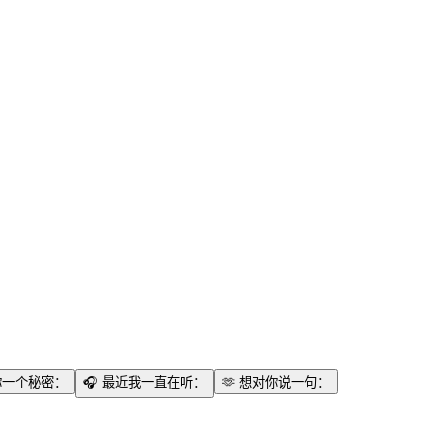
你一个秘密：
🎧
最近我一直在听：
🫶
想对你说一句：