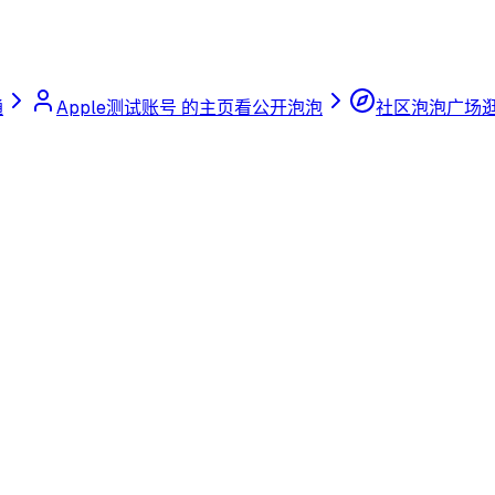
通
Apple测试账号 的主页
看公开泡泡
社区泡泡广场
逛