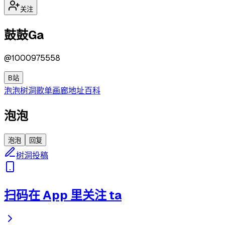
关注
鼓鼓Ga
@
1000975558
B站
泡泡
树洞
歌单
画廊
地址
百科
泡泡
泡泡
回复
树洞投稿
扫码在 App 里关注 ta