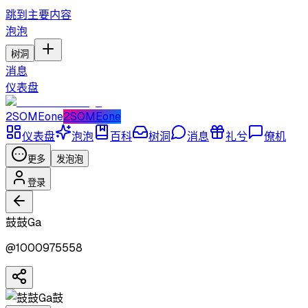
跳到主要内容
泡泡
树洞
消息
仪表盘
2SOMEone
2SOMEone
仪表盘
泡泡
百科
树洞
消息
礼兮
僚机
更多
发泡泡
登录
鼓鼓Ga
@
1000975558
鼓