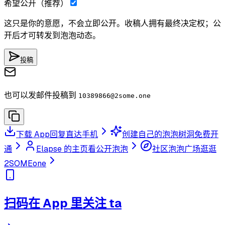
希望公开（推荐）
这只是你的意愿，不会立即公开。收稿人拥有最终决定权；公
开后才可转发到泡泡动态。
投稿
也可以发邮件投稿到
10389866
@2some.one
下载 App
回复直达手机
创建自己的泡泡树洞
免费开
通
Elapse 的主页
看公开泡泡
社区泡泡广场
逛逛
2SOMEone
扫码在 App 里关注 ta