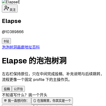
E
关注
Elapse
@
10389866
B站
泡泡
树洞
画廊
地址
百科
Elapse 的泡泡树洞
左右栏保持原位，只在中间完成投稿、补充说明与后续跳转，
流程更像一个固定 profile 下的主操作页。
投稿
公开信
不知道写什么？挑一个开头
💬
我一直想问你：
🪞
在我眼里，你其实是一个