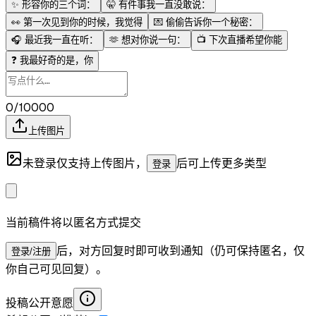
✨
形容你的三个词：
🤫
有件事我一直没敢说：
👀
第一次见到你的时候，我觉得
💌
偷偷告诉你一个秘密：
🎧
最近我一直在听：
🫶
想对你说一句：
📺
下次直播希望你能
❓
我最好奇的是，你
0/10000
上传图片
未登录仅支持上传图片，
后可上传更多类型
登录
当前稿件将以匿名方式提交
后，对方回复时即可收到通知（仍可保持匿名，仅
登录/注册
你自己可见回复）。
投稿公开意愿