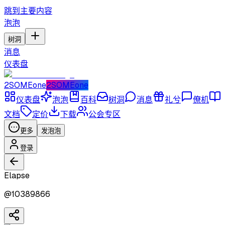
跳到主要内容
泡泡
树洞
消息
仪表盘
2SOMEone
2SOMEone
仪表盘
泡泡
百科
树洞
消息
礼兮
僚机
文档
定价
下载
公会专区
更多
发泡泡
登录
Elapse
@
10389866