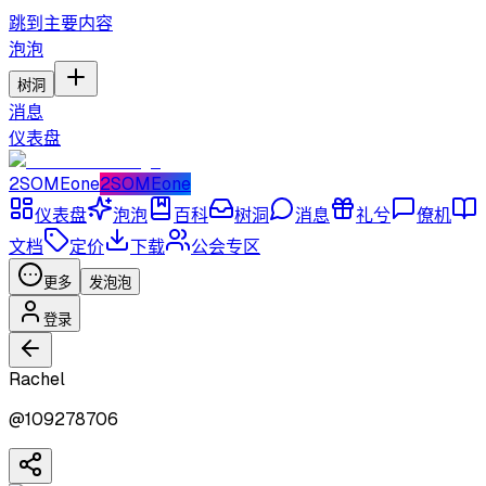
跳到主要内容
泡泡
树洞
消息
仪表盘
2SOMEone
2SOMEone
仪表盘
泡泡
百科
树洞
消息
礼兮
僚机
文档
定价
下载
公会专区
更多
发泡泡
登录
Rachel
@
109278706