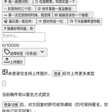
💬
我一直想问你：
🪞
在我眼里，你其实是一个
✨
形容你的三个词：
🤫
有件事我一直没敢说：
👀
第一次见到你的时候，我觉得
💌
偷偷告诉你一个秘密：
🎧
最近我一直在听：
🫶
想对你说一句：
📺
下次直播希望你能
❓
我最好奇的是，你
0/10000
选择标签（可多选）
上传图片
未登录仅支持上传图片，
后可上传更多类型
登录
当前稿件将以匿名方式提交
后，对方回复时即可收到通知（仍可保持匿名，仅
登录/注册
你自己可见回复）。