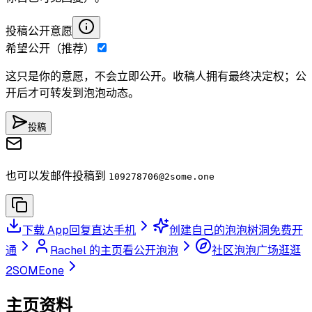
投稿公开意愿
希望公开（推荐）
这只是你的意愿，不会立即公开。收稿人拥有最终决定权；公
开后才可转发到泡泡动态。
投稿
也可以发邮件投稿到
109278706
@2some.one
下载 App
回复直达手机
创建自己的泡泡树洞
免费开
通
Rachel 的主页
看公开泡泡
社区泡泡广场
逛逛
2SOMEone
主页资料