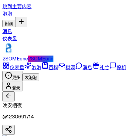
跳到主要内容
泡泡
树洞
消息
仪表盘
2SOMEone
2SOMEone
仪表盘
泡泡
百科
树洞
消息
礼兮
僚机
更多
发泡泡
登录
晚安栖夜
@
1230691714