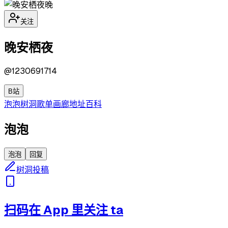
晚
关注
晚安栖夜
@
1230691714
B站
泡泡
树洞
歌单
画廊
地址
百科
泡泡
泡泡
回复
树洞投稿
扫码在 App 里关注 ta