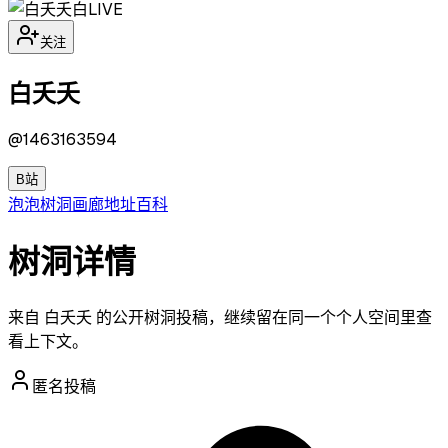
白
LIVE
关注
白夭夭
@
1463163594
B站
泡泡
树洞
画廊
地址
百科
树洞详情
来自 白夭夭 的公开树洞投稿，继续留在同一个个人空间里查
看上下文。
匿名投稿