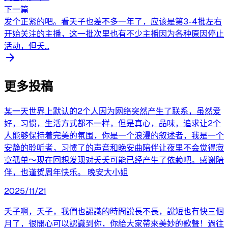
下一篇
发个正紧的吧。看夭子也差不多一年了，应该是第3-4批左右
开始关注的主播，这一批次里也有不少主播因为各种原因停止
活动，但夭...
更多投稿
某一天世界上默认的2个人因为网络突然产生了联系，虽然爱
好，习惯，生活方式都不一样，但是真心，品味，追求让2个
人能够保持着完美的氛围，你是一个浪漫的叙述者，我是一个
安静的聆听者，习惯了的声音和晚安曲陪伴让夜里不会觉得寂
寞孤单～现在回想发现对夭夭可能已经产生了依赖吧。感谢陪
伴，也谨贺周年快乐。 晚安大小姐
2025/11/21
夭子啊，夭子，我們也認識的時間說長不長，說短也有快三個
月了，很開心可以認識到你，你給大家帶來美妙的歌聲！過往