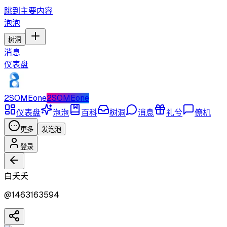
跳到主要内容
泡泡
树洞
消息
仪表盘
2SOMEone
2SOMEone
仪表盘
泡泡
百科
树洞
消息
礼兮
僚机
更多
发泡泡
登录
白夭夭
@
1463163594