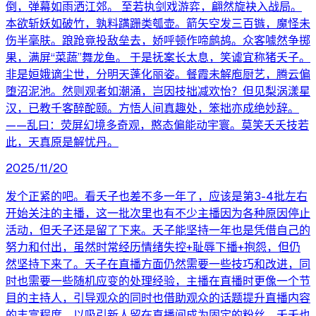
倒，弹幕如雨洒江郊。 至若执剑戏游弈，翩然旋袂入战局。
本欲斩妖如破竹，孰料蹒跚类瓠壶。箭矢空发三百镞，魔怪未
伤半毫肤。踉跄竟投敌垒去，娇呼顿作啼鹧鸪。众客噱然争掷
果，满屏“菜蔬”舞龙鱼。 于是抚案长太息，笑谑宜称猪夭子。
非是姮娥谪尘世，分明天蓬化丽姿。餐霞未解庖厨艺，腾云偏
堕沼泥池。然则观者如潮涌，岂因技拙减欢怡？但见梨涡漾星
汉，已教千客醉酡颐。方悟人间真趣处，笨拙亦成绝妙辞。
——乱曰：荧屏幻境多奇观，憨态偏能动宇寰。莫笑夭夭技若
此，天真原是解忧丹。
2025/11/20
发个正紧的吧。看夭子也差不多一年了，应该是第3-4批左右
开始关注的主播，这一批次里也有不少主播因为各种原因停止
活动，但夭子还是留了下来。夭子能坚持一年也是凭借自己的
努力和付出，虽然时常经历情绪失控+耻辱下播+抱怨，但仍
然坚持下来了。夭子在直播方面仍然需要一些技巧和改进，同
时也需要一些随机应变的处理经验，主播在直播时更像一个节
目的主持人，引导观众的同时也借助观众的话题提升直播内容
的丰富程度，以吸引新人留在直播间成为固定的粉丝。夭夭也