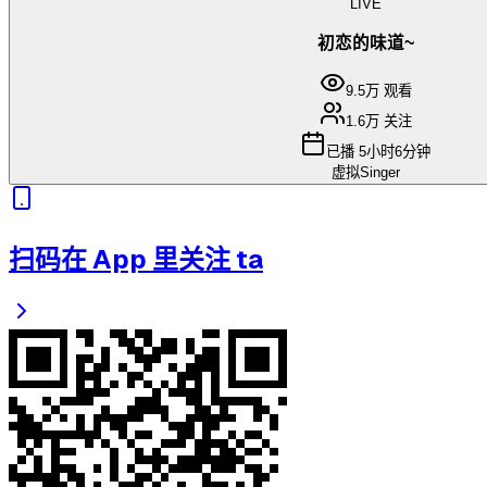
LIVE
初恋的味道~
9.5万
观看
1.6万
关注
已播
5小时6分钟
虚拟Singer
扫码在 App 里关注 ta