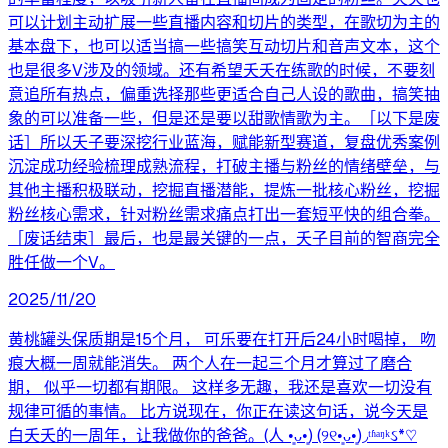
可以计划主动扩展一些直播内容和切片的类型，在歌切为主的
基本盘下，也可以适当搞一些搞笑互动切片和音声文本，这个
也是很多V涉及的领域。还有希望夭夭在练歌的时候，不要刻
意追所有热点，偏重选择那些更适合自己人设的歌曲，搞笑抽
象的可以准备一些，但是还是要以甜歌情歌为主。［以下是废
话］所以夭子要深挖行业蓝海，赋能新型赛道，复盘优秀案例
沉淀成功经验梳理成熟流程，打破主播与粉丝的情绪壁垒，与
其他主播积极联动，挖掘直播潜能，提炼一批核心粉丝，挖掘
粉丝核心需求，针对粉丝需求痛点打出一套短平快的组合拳。
［废话结束］最后，也是最关键的一点，夭子目前的智商完全
胜任做一个V。
2025/11/20
黄桃罐头保质期是15个月， 可乐要在打开后24小时喝掉， 吻
痕大概一周就能消失。 两个人在一起三个月才算过了磨合
期， 似乎一切都有期限。 这样多无趣，我还是喜欢一切没有
规律可循的事情。 比方说现在，你正在读这句话，说今天是
白夭夭的一周年，让我做你的爸爸。(人 •͈ᴗ•͈) (୨୧•͈ᴗ•͈)◞ᵗʱᵃᵑᵏઽ*♡