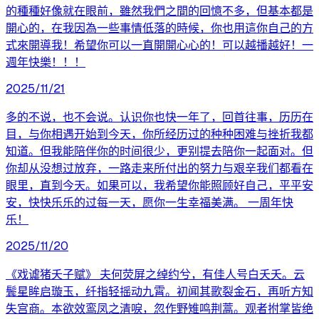
的種種好像就在眼前，雖然我們之間的回憶不多，但基本都是
開心的，在我因為一些事情低落的時候，你也用這你自己的方
式來開導我！希望你可以一直開開心心的！可以越播越好！一
週年快樂！！！
2025/11/21
多的不说，也不会说。认识你也快一年了，回首往事，历历在
目，与你相遇开始到今天，你所经历过的种种困难与挫折我都
知道。但我能陪伴你的时间很少，更别提去陪你一起面对。但
你却从没想过放弃，一路走来所付出的努力与艰辛我们都看在
眼里，直到今天。如果可以，我希望你能照顾好自己，平平安
安，快快乐乐的过每一天，愿你一生幸福美满。 一周年快
乐！
2025/11/20
《戏谑猪夭子赋》 夫何荧屏之绰约兮，有佳人号白夭夭。云
鬓星眸启璇玉，纤指轻摇动九霄。初闻其歌裂金石，再听方知
失宫商。本欲效鸾凤之清唳，忽作野雉鸣荆蒿。观者拊掌皆绝