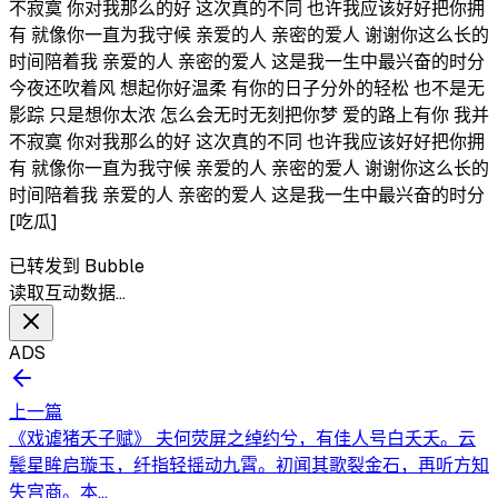
不寂寞 你对我那么的好 这次真的不同 也许我应该好好把你拥
有 就像你一直为我守候 亲爱的人 亲密的爱人 谢谢你这么长的
时间陪着我 亲爱的人 亲密的爱人 这是我一生中最兴奋的时分
今夜还吹着风 想起你好温柔 有你的日子分外的轻松 也不是无
影踪 只是想你太浓 怎么会无时无刻把你梦 爱的路上有你 我并
不寂寞 你对我那么的好 这次真的不同 也许我应该好好把你拥
有 就像你一直为我守候 亲爱的人 亲密的爱人 谢谢你这么长的
时间陪着我 亲爱的人 亲密的爱人 这是我一生中最兴奋的时分
[吃瓜]
已转发到 Bubble
读取互动数据…
ADS
上一篇
《戏谑猪夭子赋》 夫何荧屏之绰约兮，有佳人号白夭夭。云
鬓星眸启璇玉，纤指轻摇动九霄。初闻其歌裂金石，再听方知
失宫商。本...