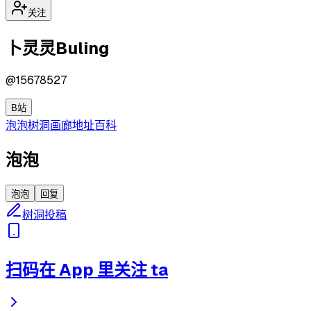
关注
卜灵灵Buling
@
15678527
B站
泡泡
树洞
画廊
地址
百科
泡泡
泡泡
回复
树洞投稿
扫码在 App 里关注 ta