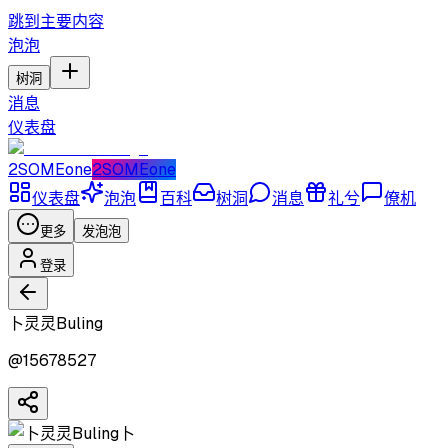
跳到主要内容
泡泡
树洞
消息
仪表盘
2SOMEone
2SOMEone
仪表盘
泡泡
百科
树洞
消息
礼兮
僚机
更多
发泡泡
登录
卜灵灵Buling
@
15678527
卜