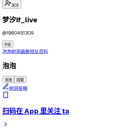
关注
梦汐If_live
@
1960451309
B站
泡泡
树洞
画廊
地址
百科
泡泡
泡泡
回复
树洞投稿
扫码在 App 里关注 ta