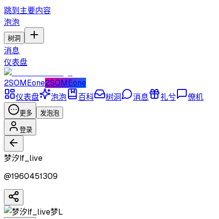
跳到主要内容
泡泡
树洞
消息
仪表盘
2SOMEone
2SOMEone
仪表盘
泡泡
百科
树洞
消息
礼兮
僚机
更多
发泡泡
登录
梦汐If_live
@
1960451309
梦L