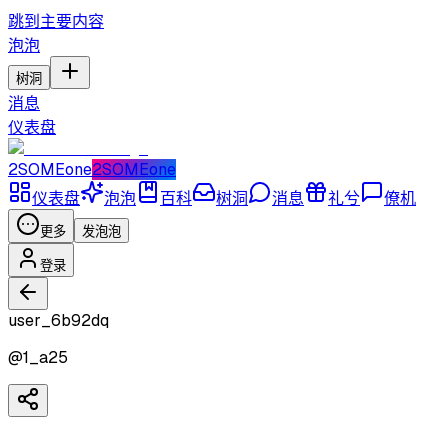
跳到主要内容
泡泡
树洞
消息
仪表盘
2SOMEone
2SOMEone
仪表盘
泡泡
百科
树洞
消息
礼兮
僚机
更多
发泡泡
登录
user_6b92dq
@
1_a25