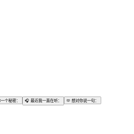
你一个秘密：
🎧
最近我一直在听：
🫶
想对你说一句：