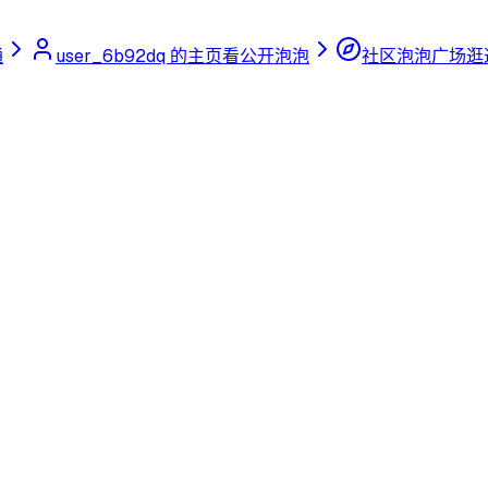
通
user_6b92dq 的主页
看公开泡泡
社区泡泡广场
逛