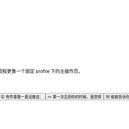
像一个固定 profile 下的主操作页。
🤫
有件事我一直没敢说：
👀
第一次见到你的时候，我觉得
💌
偷偷告诉