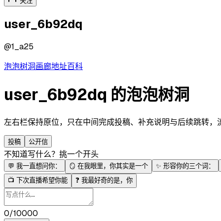
关注
user_6b92dq
@
1_a25
泡泡
树洞
画廊
地址
百科
user_6b92dq 的泡泡树洞
左右栏保持原位，只在中间完成投稿、补充说明与后续跳转，流程更
投稿
公开信
不知道写什么？挑一个开头
💬
我一直想问你：
🪞
在我眼里，你其实是一个
✨
形容你的三个词：
📺
下次直播希望你能
❓
我最好奇的是，你
0/10000