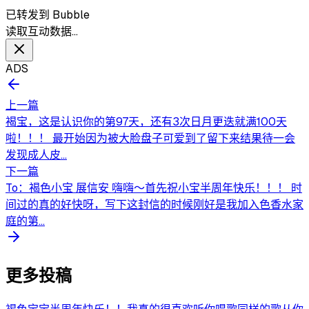
已转发到 Bubble
读取互动数据…
ADS
上一篇
褐宝，这是认识你的第97天，还有3次日月更迭就满100天
啦！！！ 最开始因为被大脸盘子可爱到了留下来结果待一会
发现成人皮...
下一篇
To：褐色小宝 展信安 嗨嗨～首先祝小宝半周年快乐！！！ 时
间过的真的好快呀，写下这封信的时候刚好是我加入色香水家
庭的第...
更多投稿