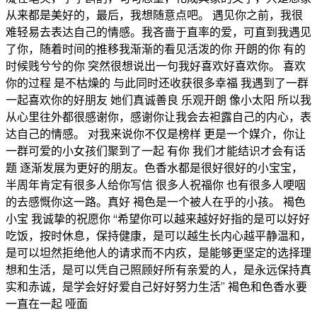
从来都是美好的，最后，我想随意点吧。 遇见你之前，我很
难轻易去表达自己的情感。我吝啬于直率的爱，可直到我遇见
了你，随着时间的推移我渐渐的看见活泼的你 开朗的你 有的
时候贱兮兮的你 突然很想说出一句我好喜欢好喜欢你。 喜欢
你的过程 是不枯燥的 与此同时还收获很多幸福 我遇到了一群
一起喜欢你的好朋友 她们真诚善良 乐观开朗 像小太阳 所以我
从心里往外都很感谢你，感谢你让我会去袒露自己的内心，表
达自己的情感。 对我来说你不仅是榜样 更是一个媒介，你让
一群可爱的小女孩们聚到了一起 有你 我们才能结识才会有话
题 逐渐发展为更好的朋友。色香水都是很好很好的小宝宝，
半周年肯定有很多人给你写信 很多人祝福你 也有很多人哽咽
的去感慨你这一路。真好 褐色是一个被人在乎的小孩。 褐色
小宝 我诚挚的祝愿你 “希望你可以越来越好好指的是可以好好
吃饭，按时休息，保持健康，是可以越生长内心越平静温和，
是可以坦然拒绝他人的请求而不内疚，是能够更坚定的选择理
想和生活，是可以凭自己照顾好所有亲爱的人，是永远保持真
实和赤诚，是学会好好爱自己好好努力生活” 褐色和色香水要
一直在一起 哑面