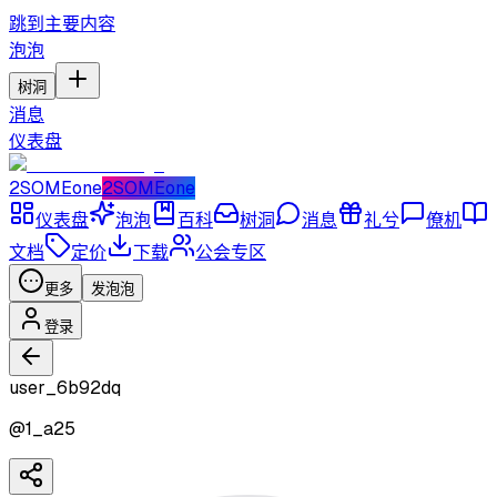
跳到主要内容
泡泡
树洞
消息
仪表盘
2SOMEone
2SOMEone
仪表盘
泡泡
百科
树洞
消息
礼兮
僚机
文档
定价
下载
公会专区
更多
发泡泡
登录
user_6b92dq
@
1_a25