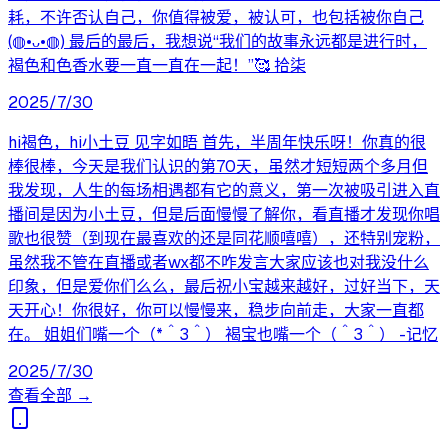
耗，不许否认自己，你值得被爱，被认可，也包括被你自己
(◍•ᴗ•◍) 最后的最后，我想说“我们的故事永远都是进行时，
褐色和色香水要一直一直在一起！”🥰 拾柒
2025/7/30
hi褐色，hi小土豆 见字如晤 首先，半周年快乐呀！你真的很
棒很棒，今天是我们认识的第70天，虽然才短短两个多月但
我发现，人生的每场相遇都有它的意义，第一次被吸引进入直
播间是因为小土豆，但是后面慢慢了解你，看直播才发现你唱
歌也很赞（到现在最喜欢的还是同花顺嘻嘻），还特别宠粉，
虽然我不管在直播或者wx都不咋发言大家应该也对我没什么
印象，但是爱你们么么，最后祝小宝越来越好，过好当下，天
天开心！你很好，你可以慢慢来，稳步向前走，大家一直都
在。 姐姐们嘴一个（*＾3＾） 褐宝也嘴一个（＾3＾） -记忆
2025/7/30
查看全部 →