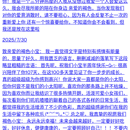
你！我是一个三分钟热度的人我从没想过我爱一个人会爱这么
久，我会尽我所能的陪在你身边 亲爱的褐色，当你发现我们
对你的爱意消散时，请不要担心，因为有人会反复不止一次的
重新爱上你 还有一个惊喜要给你，不知道你会不会看到，但
我还是放在这里啦
2025/7/30
致亲爱的褐色小宝： 我一直觉得文字是特别有感情有能量
的，思量了好久，用我匮乏的语言，删删减减的落笔写下这段
略显粗糙的言语： 首先呢，祝我们小宝半周年快乐~🥳✨️ 很高
兴陪伴了你107天，在这100多天里见证了你一步步的成长，
真的超级超级为你感到高兴！你说大家一直都是你的小太阳，
但你何尝不是我们的小太阳呢，喜欢你的那条路上并不枯燥，
因为喜欢你而让我结识了很多热情开朗，活泼可爱小女孩们，
每次看到你们叽叽喳喳的聊着自己的各式各样的日常生活，我
都觉得我的生活增添了不少的色彩，真的超级感谢你们在我的
生活中留下各种欢乐 (*˘︶˘*).｡*♡ 总之呢，我真挚的祝愿我们
褐色小宝： 永远永远幸福！未来会越来越好，一定要好好吃
饭，好好休息，健健康康的，一定要照顾好自己！！！不要内