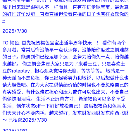
褐色宝宝半周年快乐！！我真的很喜欢听你唱歌同样的歌从你
嘴里出来就是跟别人不一样而且一直有在进步呢宝宝，最近真
的好忙好忙没能一直看直播但没看直播的日子也有在喜欢你的
~
2025/7/30
TO 褐色: 首先祝贺褐色宝宝出道半周年快乐！！ 看你有两个
多月啦，常常后悔没能早一点认识你，没能陪你度过之前难熬
的日子。能遇到你已经足够幸运，会努力陪你久一点，陪你越
来越好。 你之前会焦虑大家只是为了来看土豆，只是喜欢土
豆的roleplay，担心观众觉得你无聊，等等等等。 敏感是一
种天赋而不是负担，你已经足够努力和敏锐，以后想做什么也
请大胆做吧。在为大家提供情绪价值的时候也不要忽略自己的
真实感受，有什么难过担心和压力或许可以说出来，不要自己
偷偷抹眼泪哦。 生活不止屏幕方寸，希望褐色可以多多享受
生活，偶尔状态off一下好好放松自己！ 最后祝褐色和色香水
们天天开心不要内耗，越来越好，发东财发西财发东南西北财
～ 已私密2025/7/30
2025/7/30