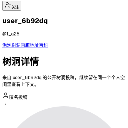
关注
user_6b92dq
@
1_a25
泡泡
树洞
画廊
地址
百科
树洞详情
来自 user_6b92dq 的公开树洞投稿，继续留在同一个个人空
间里查看上下文。
匿名投稿
→