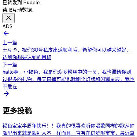
已转发到 Bubble
读取互动数据…
ADS
上一篇
土豆🥔，祝你30号私皮出道顺利哦，希望你可以越来越好，
达到你想要达到的目标
下一篇
hallo啊，小褐色，我是你众多粉丝中的一员，我也🈚给你刷
过很多的礼物，每天直播可能也就刷个灯牌和闪耀星辰，我也
不爱在...
更多投稿
褐色宝宝半周年快乐！！我真的很喜欢听你唱歌同样的歌从你
嘴里出来就是跟别人不一样而且一直有在进步呢宝宝，最近真