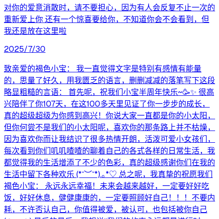
对你的爱意消散时，请不要担心，因为有人会反复不止一次的
重新爱上你 还有一个惊喜要给你，不知道你会不会看到，但
我还是放在这里啦
2025/7/30
致亲爱的褐色小宝： 我一直觉得文字是特别有感情有能量
的，思量了好久，用我匮乏的语言，删删减减的落笔写下这段
略显粗糙的言语： 首先呢，祝我们小宝半周年快乐~🥳✨️ 很高
兴陪伴了你107天，在这100多天里见证了你一步步的成长，
真的超级超级为你感到高兴！你说大家一直都是你的小太阳，
但你何尝不是我们的小太阳呢，喜欢你的那条路上并不枯燥，
因为喜欢你而让我结识了很多热情开朗，活泼可爱小女孩们，
每次看到你们叽叽喳喳的聊着自己的各式各样的日常生活，我
都觉得我的生活增添了不少的色彩，真的超级感谢你们在我的
生活中留下各种欢乐 (*˘︶˘*).｡*♡ 总之呢，我真挚的祝愿我们
褐色小宝： 永远永远幸福！未来会越来越好，一定要好好吃
饭，好好休息，健健康康的，一定要照顾好自己！！！不要内
耗，不许否认自己，你值得被爱，被认可，也包括被你自己