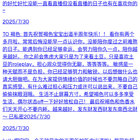
的好忙好忙没能一直看直播但没看直播的日子也有在喜欢你的
~
2025/7/30
TO 褐色: 首先祝贺褐色宝宝出道半周年快乐！！ 看你有两个
多月啦，常常后悔没能早一点认识你，没能陪你度过之前难熬
的日子。能遇到你已经足够幸运，会努力陪你久一点，陪你越
来越好。 你之前会焦虑大家只是为了来看土豆，只是喜欢土
豆的roleplay，担心观众觉得你无聊，等等等等。 敏感是一
种天赋而不是负担，你已经足够努力和敏锐，以后想做什么也
请大胆做吧。在为大家提供情绪价值的时候也不要忽略自己的
真实感受，有什么难过担心和压力或许可以说出来，不要自己
偷偷抹眼泪哦。 生活不止屏幕方寸，希望褐色可以多多享受
生活，偶尔状态off一下好好放松自己！ 最后祝褐色和色香水
们天天开心不要内耗，越来越好，发东财发西财发东南西北财
～ 已私密2025/7/30
2025/7/30