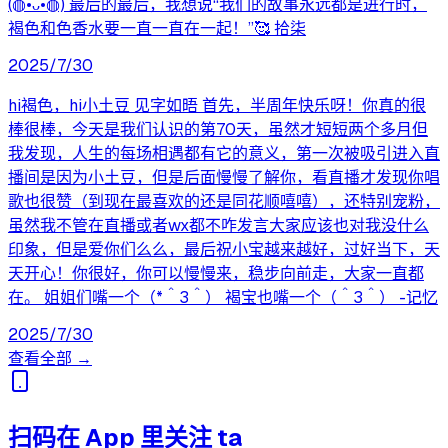
(◍•ᴗ•◍) 最后的最后，我想说“我们的故事永远都是进行时，
褐色和色香水要一直一直在一起！”🥰 拾柒
2025/7/30
hi褐色，hi小土豆 见字如晤 首先，半周年快乐呀！你真的很
棒很棒，今天是我们认识的第70天，虽然才短短两个多月但
我发现，人生的每场相遇都有它的意义，第一次被吸引进入直
播间是因为小土豆，但是后面慢慢了解你，看直播才发现你唱
歌也很赞（到现在最喜欢的还是同花顺嘻嘻），还特别宠粉，
虽然我不管在直播或者wx都不咋发言大家应该也对我没什么
印象，但是爱你们么么，最后祝小宝越来越好，过好当下，天
天开心！你很好，你可以慢慢来，稳步向前走，大家一直都
在。 姐姐们嘴一个（*＾3＾） 褐宝也嘴一个（＾3＾） -记忆
2025/7/30
查看全部 →
扫码在 App 里关注 ta