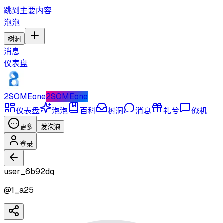
跳到主要内容
泡泡
树洞
消息
仪表盘
2SOMEone
2SOMEone
仪表盘
泡泡
百科
树洞
消息
礼兮
僚机
更多
发泡泡
登录
user_6b92dq
@
1_a25