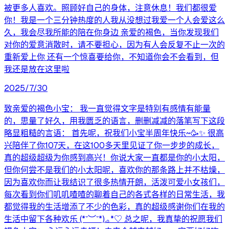
被更多人喜欢。照顾好自己的身体，注意休息！我们都很爱
你！我是一个三分钟热度的人我从没想过我爱一个人会爱这么
久，我会尽我所能的陪在你身边 亲爱的褐色，当你发现我们
对你的爱意消散时，请不要担心，因为有人会反复不止一次的
重新爱上你 还有一个惊喜要给你，不知道你会不会看到，但
我还是放在这里啦
2025/7/30
致亲爱的褐色小宝： 我一直觉得文字是特别有感情有能量
的，思量了好久，用我匮乏的语言，删删减减的落笔写下这段
略显粗糙的言语： 首先呢，祝我们小宝半周年快乐~🥳✨️ 很高
兴陪伴了你107天，在这100多天里见证了你一步步的成长，
真的超级超级为你感到高兴！你说大家一直都是你的小太阳，
但你何尝不是我们的小太阳呢，喜欢你的那条路上并不枯燥，
因为喜欢你而让我结识了很多热情开朗，活泼可爱小女孩们，
每次看到你们叽叽喳喳的聊着自己的各式各样的日常生活，我
都觉得我的生活增添了不少的色彩，真的超级感谢你们在我的
生活中留下各种欢乐 (*˘︶˘*).｡*♡ 总之呢，我真挚的祝愿我们