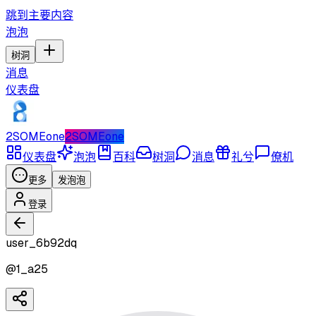
跳到主要内容
泡泡
树洞
消息
仪表盘
2SOMEone
2SOMEone
仪表盘
泡泡
百科
树洞
消息
礼兮
僚机
更多
发泡泡
登录
user_6b92dq
@
1_a25