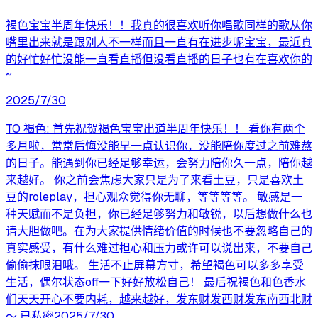
褐色宝宝半周年快乐！！我真的很喜欢听你唱歌同样的歌从你
嘴里出来就是跟别人不一样而且一直有在进步呢宝宝，最近真
的好忙好忙没能一直看直播但没看直播的日子也有在喜欢你的
~
2025/7/30
TO 褐色: 首先祝贺褐色宝宝出道半周年快乐！！ 看你有两个
多月啦，常常后悔没能早一点认识你，没能陪你度过之前难熬
的日子。能遇到你已经足够幸运，会努力陪你久一点，陪你越
来越好。 你之前会焦虑大家只是为了来看土豆，只是喜欢土
豆的roleplay，担心观众觉得你无聊，等等等等。 敏感是一
种天赋而不是负担，你已经足够努力和敏锐，以后想做什么也
请大胆做吧。在为大家提供情绪价值的时候也不要忽略自己的
真实感受，有什么难过担心和压力或许可以说出来，不要自己
偷偷抹眼泪哦。 生活不止屏幕方寸，希望褐色可以多多享受
生活，偶尔状态off一下好好放松自己！ 最后祝褐色和色香水
们天天开心不要内耗，越来越好，发东财发西财发东南西北财
～ 已私密2025/7/30