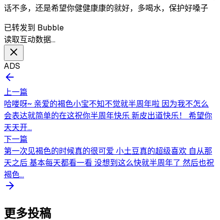
话不多，还是希望你健健康康的就好，多喝水，保护好嗓子
已转发到 Bubble
读取互动数据…
ADS
上一篇
哈喽呀~ 亲爱的褐色小宝不知不觉就半周年啦 因为我不怎么
会表达就简单的在这祝你半周年快乐 新皮出道快乐！ 希望你
天天开...
下一篇
第一次见褐色的时候真的很可爱 小土豆真的超级喜欢 自从那
天之后 基本每天都看一看 没想到这么快就半周年了 然后也祝
褐色...
更多投稿