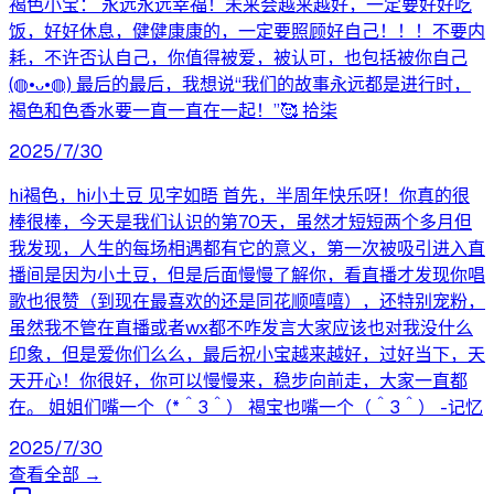
褐色小宝： 永远永远幸福！未来会越来越好，一定要好好吃
饭，好好休息，健健康康的，一定要照顾好自己！！！不要内
耗，不许否认自己，你值得被爱，被认可，也包括被你自己
(◍•ᴗ•◍) 最后的最后，我想说“我们的故事永远都是进行时，
褐色和色香水要一直一直在一起！”🥰 拾柒
2025/7/30
hi褐色，hi小土豆 见字如晤 首先，半周年快乐呀！你真的很
棒很棒，今天是我们认识的第70天，虽然才短短两个多月但
我发现，人生的每场相遇都有它的意义，第一次被吸引进入直
播间是因为小土豆，但是后面慢慢了解你，看直播才发现你唱
歌也很赞（到现在最喜欢的还是同花顺嘻嘻），还特别宠粉，
虽然我不管在直播或者wx都不咋发言大家应该也对我没什么
印象，但是爱你们么么，最后祝小宝越来越好，过好当下，天
天开心！你很好，你可以慢慢来，稳步向前走，大家一直都
在。 姐姐们嘴一个（*＾3＾） 褐宝也嘴一个（＾3＾） -记忆
2025/7/30
查看全部 →