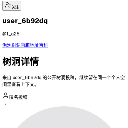
关注
user_6b92dq
@
1_a25
泡泡
树洞
画廊
地址
百科
树洞详情
来自 user_6b92dq 的公开树洞投稿，继续留在同一个个人空
间里查看上下文。
匿名投稿
→