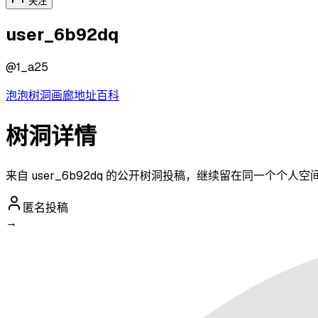
关注
user_6b92dq
@
1_a25
泡泡
树洞
画廊
地址
百科
树洞详情
来自 user_6b92dq 的公开树洞投稿，继续留在同一个个人
匿名投稿
→