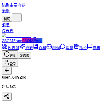
跳到主要内容
泡泡
树洞
消息
仪表盘
2SOMEone
2SOMEone
仪表盘
泡泡
百科
树洞
消息
礼兮
僚机
更多
发泡泡
登录
user_6b92dq
@
1_a25