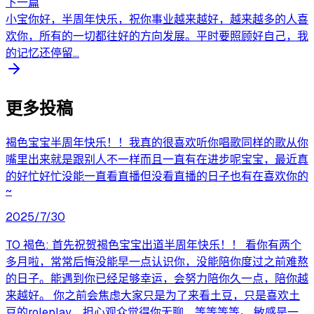
下一篇
小宝你好，半周年快乐，祝你事业越来越好，越来越多的人喜
欢你，所有的一切都往好的方向发展。平时要照顾好自己，我
的记忆还停留...
更多投稿
褐色宝宝半周年快乐！！我真的很喜欢听你唱歌同样的歌从你
嘴里出来就是跟别人不一样而且一直有在进步呢宝宝，最近真
的好忙好忙没能一直看直播但没看直播的日子也有在喜欢你的
~
2025/7/30
TO 褐色: 首先祝贺褐色宝宝出道半周年快乐！！ 看你有两个
多月啦，常常后悔没能早一点认识你，没能陪你度过之前难熬
的日子。能遇到你已经足够幸运，会努力陪你久一点，陪你越
来越好。 你之前会焦虑大家只是为了来看土豆，只是喜欢土
豆的roleplay，担心观众觉得你无聊，等等等等。 敏感是一