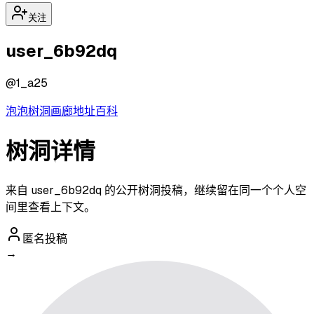
关注
user_6b92dq
@
1_a25
泡泡
树洞
画廊
地址
百科
树洞详情
来自 user_6b92dq 的公开树洞投稿，继续留在同一个个人空
间里查看上下文。
匿名投稿
→