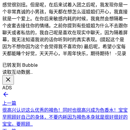
感觉很别扭。但是呢，在后来试着入团之后呢，我发现你是一
个非常真诚的小男孩，每天都在想怎么逗姐姐们开心，我直接
就是一个爱上。在你后来敏感内耗的时候，我竟然会想隔着一
个皮套去接住你的情绪。之前你提到有些姐姐为什么不去跟你
聊天或者私信的，我自己呢是喜欢在现实中聊天，因为隔着屏
幕，我无法知道我说的话你听到时的真实表现。(提起这个是
因为不想你因为这个会觉得我不喜欢你) 最后呢，希望小宝每
天都能睡个好觉，天天开心，半周年快乐，期待期待！ -见录
已转发到 Bubble
读取互动数据…
ADS
上一篇
很高兴认识这么优秀的褐色！同时也很高兴成为色香水！宝宝
早照顾好自己的身体，不要内耗因为褐色本身就是很好很好的
宝宝。要照顾...