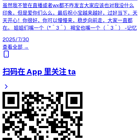
虽然我不管在直播或者wx都不咋发言大家应该也对我没什么
印象，但是爱你们么么，最后祝小宝越来越好，过好当下，天
天开心！你很好，你可以慢慢来，稳步向前走，大家一直都
在。 姐姐们嘴一个（*＾3＾） 褐宝也嘴一个（＾3＾） -记忆
2025/7/30
查看全部 →
扫码在 App 里关注 ta