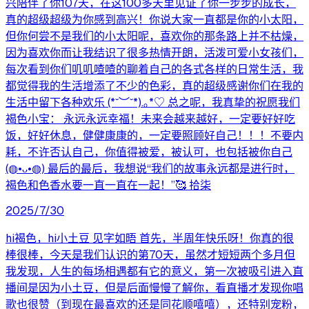
兴陪伴了你107天，在这100多天里见证了你一步步的成长，
真的超级超级为你感到高兴！你说大家一直都是你的小太阳，
但你何尝不是我们的小太阳呢，喜欢你的那条路上并不枯燥，
因为喜欢你而让我结识了很多热情开朗，活泼可爱小女孩们，
每次看到你们叽叽喳喳的聊着自己的各式各样的日常生活，我
都觉得我的生活增添了不少的色彩，真的超级感谢你们在我的
生活中留下各种欢乐 (*˘︶˘*).｡*♡ 总之呢，我真挚的祝愿我们
褐色小宝： 永远永远幸福！未来会越来越好，一定要好好吃
饭，好好休息，健健康康的，一定要照顾好自己！！！不要内
耗，不许否认自己，你值得被爱，被认可，也包括被你自己
(◍•ᴗ•◍) 最后的最后，我想说“我们的故事永远都是进行时，
褐色和色香水要一直一直在一起！”🥰 拾柒
2025/7/30
hi褐色，hi小土豆 见字如晤 首先，半周年快乐呀！你真的很
棒很棒，今天是我们认识的第70天，虽然才短短两个多月但
我发现，人生的每场相遇都有它的意义，第一次被吸引进入直
播间是因为小土豆，但是后面慢慢了解你，看直播才发现你唱
歌也很赞（到现在最喜欢的还是同花顺嘻嘻），还特别宠粉，