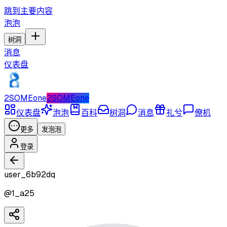
跳到主要内容
泡泡
树洞
消息
仪表盘
2SOMEone
2SOMEone
仪表盘
泡泡
百科
树洞
消息
礼兮
僚机
更多
发泡泡
登录
user_6b92dq
@
1_a25