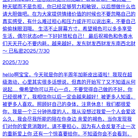
种天赋而不是负担，你已经足够努力和敏锐，以后想做什么也
请大胆做吧。在为大家提供情绪价值的时候也不要忽略自己的
真实感受，有什么难过担心和压力或许可以说出来，不要自己
偷偷抹眼泪哦。 生活不止屏幕方寸，希望褐色可以多多享受
生活，偶尔状态off一下好好放松自己！ 最后祝褐色和色香水
们天天开心不要内耗，越来越好，发东财发西财发东南西北财
～ 已私密2025/7/30
2025/7/30
hello啊宝宝，今天就是你的半周年加新皮出道啦！我现在超
级激动，心里其实很多话想说，但真的开始写了又不知道从何
说起…… 俺希望你可以开心一点，不要觉得自己做的不好，你
已经很棒了，我相信你以后一定会越来越好！被更多人知道，
被更多人喜欢。照顾好自己的身体，注意休息！我们都很爱
你，我是一个三分钟热度的人，我从没想过我爱一个人会爱这
么久，我会尽我所能的陪在你身边 亲爱的褐色，当你发现我
们对你的爱意消散时，请不要担心，因为有人会反复不止一次
的重新爱上你 还有一个惊喜要给你，不知道你会不会看到，