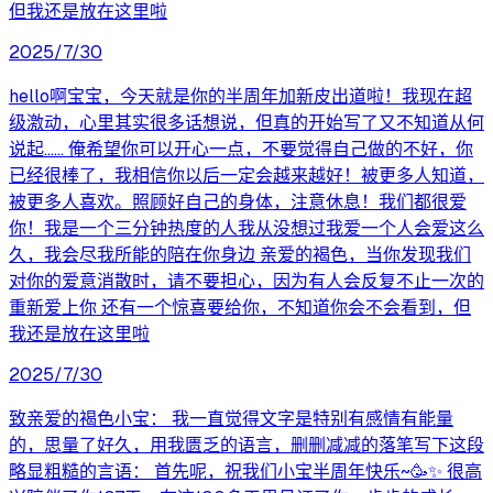
但我还是放在这里啦
2025/7/30
hello啊宝宝，今天就是你的半周年加新皮出道啦！我现在超
级激动，心里其实很多话想说，但真的开始写了又不知道从何
说起…… 俺希望你可以开心一点，不要觉得自己做的不好，你
已经很棒了，我相信你以后一定会越来越好！被更多人知道，
被更多人喜欢。照顾好自己的身体，注意休息！我们都很爱
你！我是一个三分钟热度的人我从没想过我爱一个人会爱这么
久，我会尽我所能的陪在你身边 亲爱的褐色，当你发现我们
对你的爱意消散时，请不要担心，因为有人会反复不止一次的
重新爱上你 还有一个惊喜要给你，不知道你会不会看到，但
我还是放在这里啦
2025/7/30
致亲爱的褐色小宝： 我一直觉得文字是特别有感情有能量
的，思量了好久，用我匮乏的语言，删删减减的落笔写下这段
略显粗糙的言语： 首先呢，祝我们小宝半周年快乐~🥳✨️ 很高