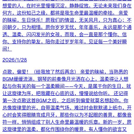
想爱的人，在时光里慢慢沉淀，静静绽放。无论未来我们身在
何方，这份知己之缘，都将是我生命里最温暖的牵挂。 亲爱
的昧榆，生日快乐！愿我们的情谊，无关风月，只为真心；不
问朝夕，只为相惜。愿你岁岁无忧，年年喜乐，永远是那个通
透、温柔、闪闪发光的女孩，而我，会一直是那个懂你、信
你、支持你的挚友，陪你走过岁岁年年，见证每一个美好瞬
间！
2026/1/28
点歌，偏爱！（给我放了然后再念） 亲爱的昧榆，当熟悉的
BGM缓缓流淌，钢琴的前奏像月光洒在心上，温柔得让人想
起与你有关的每一个温柔瞬间——今天，是属于你的生日，就
让这旋律为序，把我藏在心底的话，慢慢说给你听。 还记得
第一次点歌这首BGM之后，之后听到偏爱就莫名想起你。你
总像旋律里的光，自带温柔气场，难过时会默默递上纸巾，开
心时会笑得眼睛弯成月牙，那些你以为不起眼的善意，都像音
符一样，悄悄组成了别人生命里最温暖的乐章。新的一岁，愿
这旋律里的温柔，都化作围绕你的暖意，有人懂你的欲言又