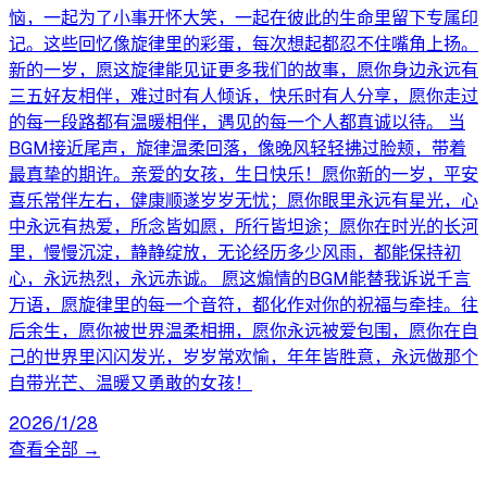
恼，一起为了小事开怀大笑，一起在彼此的生命里留下专属印
记。这些回忆像旋律里的彩蛋，每次想起都忍不住嘴角上扬。
新的一岁，愿这旋律能见证更多我们的故事，愿你身边永远有
三五好友相伴，难过时有人倾诉，快乐时有人分享，愿你走过
的每一段路都有温暖相伴，遇见的每一个人都真诚以待。 当
BGM接近尾声，旋律温柔回落，像晚风轻轻拂过脸颊，带着
最真挚的期许。亲爱的女孩，生日快乐！愿你新的一岁，平安
喜乐常伴左右，健康顺遂岁岁无忧；愿你眼里永远有星光，心
中永远有热爱，所念皆如愿，所行皆坦途；愿你在时光的长河
里，慢慢沉淀，静静绽放，无论经历多少风雨，都能保持初
心，永远热烈，永远赤诚。 愿这煽情的BGM能替我诉说千言
万语，愿旋律里的每一个音符，都化作对你的祝福与牵挂。往
后余生，愿你被世界温柔相拥，愿你永远被爱包围，愿你在自
己的世界里闪闪发光，岁岁常欢愉，年年皆胜意，永远做那个
自带光芒、温暖又勇敢的女孩！
2026/1/28
查看全部 →