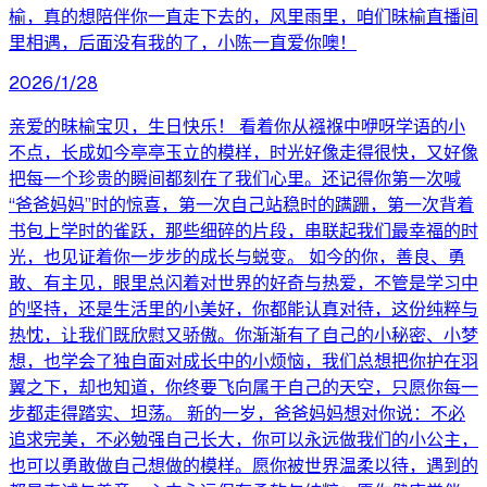
榆，真的想陪伴你一直走下去的，风里雨里，咱们昧榆直播间
里相遇，后面没有我的了，小陈一直爱你噢！
2026/1/28
亲爱的昧榆宝贝，生日快乐！ 看着你从襁褓中咿呀学语的小
不点，长成如今亭亭玉立的模样，时光好像走得很快，又好像
把每一个珍贵的瞬间都刻在了我们心里。还记得你第一次喊
“爸爸妈妈”时的惊喜，第一次自己站稳时的蹒跚，第一次背着
书包上学时的雀跃，那些细碎的片段，串联起我们最幸福的时
光，也见证着你一步步的成长与蜕变。 如今的你，善良、勇
敢、有主见，眼里总闪着对世界的好奇与热爱，不管是学习中
的坚持，还是生活里的小美好，你都能认真对待，这份纯粹与
热忱，让我们既欣慰又骄傲。你渐渐有了自己的小秘密、小梦
想，也学会了独自面对成长中的小烦恼，我们总想把你护在羽
翼之下，却也知道，你终要飞向属于自己的天空，只愿你每一
步都走得踏实、坦荡。 新的一岁，爸爸妈妈想对你说：不必
追求完美，不必勉强自己长大，你可以永远做我们的小公主，
也可以勇敢做自己想做的模样。愿你被世界温柔以待，遇到的