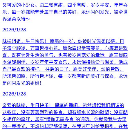
又可爱的小少女。愿三餐有甜，四季有暖，岁岁平安，年年喜
乐，每一岁都能奔赴属于自己的美好，永远闪闪发光，被全世
界温柔以待～
2026/1/28
昧榆姐姐，生日快乐！ 愿新的一岁，你被时光温柔以待，日
子清宁顺遂，万事皆得心意。愿你眉眼常带笑意，心底满是欢
喜，既有奔赴生活的勇气，也有被岁月宠爱的幸运。愿三餐四
季温暖相伴，岁岁年年平安喜乐，永远保持热爱与温柔，活成
自己最喜欢的模样。 往后的日子，愿美好常伴，烦恼皆散，
所求皆如愿，所行皆坦途，每一岁都有新的美好与惊喜，永远
是闪闪发光的姐姐！
2026/1/28
亲爱的昧榆，生日快乐！ 提笔的瞬间，忽然想起我们相识的
这些年，没有轰轰烈烈的誓言，却有细水长流的默契；没有朝
夕相伴的牵绊，却有“懂你无需多言”的通透。你就像我生命里
的一束微光，不炽热却足够温暖，在我迷茫时给我指引，在我