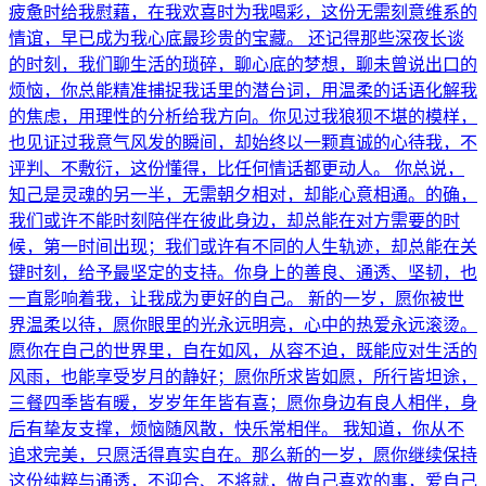
疲惫时给我慰藉，在我欢喜时为我喝彩，这份无需刻意维系的
情谊，早已成为我心底最珍贵的宝藏。 还记得那些深夜长谈
的时刻，我们聊生活的琐碎，聊心底的梦想，聊未曾说出口的
烦恼，你总能精准捕捉我话里的潜台词，用温柔的话语化解我
的焦虑，用理性的分析给我方向。你见过我狼狈不堪的模样，
也见证过我意气风发的瞬间，却始终以一颗真诚的心待我，不
评判、不敷衍，这份懂得，比任何情话都更动人。 你总说，
知己是灵魂的另一半，无需朝夕相对，却能心意相通。的确，
我们或许不能时刻陪伴在彼此身边，却总能在对方需要的时
候，第一时间出现；我们或许有不同的人生轨迹，却总能在关
键时刻，给予最坚定的支持。你身上的善良、通透、坚韧，也
一直影响着我，让我成为更好的自己。 新的一岁，愿你被世
界温柔以待，愿你眼里的光永远明亮，心中的热爱永远滚烫。
愿你在自己的世界里，自在如风，从容不迫，既能应对生活的
风雨，也能享受岁月的静好；愿你所求皆如愿，所行皆坦途，
三餐四季皆有暖，岁岁年年皆有喜；愿你身边有良人相伴，身
后有挚友支撑，烦恼随风散，快乐常相伴。 我知道，你从不
追求完美，只愿活得真实自在。那么新的一岁，愿你继续保持
这份纯粹与通透，不迎合、不将就，做自己喜欢的事，爱自己