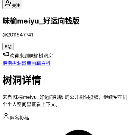
关注
昧榆meiyu_好运向钱版
@
2011647741
B站
欢迎来到昧榆树洞房
泡泡
树洞
歌单
画廊
百科
树洞详情
来自 昧榆meiyu_好运向钱版 的公开树洞投稿，继续留在同一
个个人空间里查看上下文。
匿名投稿