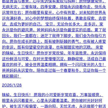
都是真诚与善意，心中永远保有柔软与纯粹；愿你健康常伴，
无病无灾，三餐有味，四季安康，烦恼永远绕着你走，快乐永
远常伴左右；愿你眼里有星光，心中有热爱，对未知的世界永
远充满好奇，对心中的梦想始终保持执着，勇敢去探索、去尝
试、去成为更好的自己。 宝贝，无论你长多大，走多远，家
永远是你的避风港，爸爸妈妈永远是你最坚实的后盾。累了就
回头，我们一直都在；迷茫了就停下脚步，我们会为你指引方
向。愿你在成长的路上，既有披荆斩棘的勇气，也有被人疼爱
的幸运，既有仰望星空的浪漫，也有脚踏实地的沉稳。 亲爱
的昧榆，生日快乐！愿你岁岁常欢愉，年年皆胜意，永远保持
这份鲜活与可爱，在时光里慢慢沉淀，静静绽放，活成自己最
喜欢的样子，被全世界温柔相拥，拥有一个闪闪发光的人生！
爸爸妈妈永远爱你，陪你走过每一个春夏秋冬，见证你每一个
精彩瞬间！
2026/1/28
昧榆，生日快乐！ 愿我的小可爱新岁常欢喜，万事皆顺意，
眼里永远闪着星光，心里永远藏着温柔。愿你被时光好好呵
护，被生活万般偏爱，一路向阳，无忧无虑，永远做那个鲜活