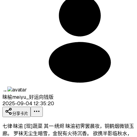
→
昧榆meiyu_好运向钱版
2025-09-04 12:35:20
分享卡片
七律·昧渝 [现]蔬菜 其一·绣烬 昧渝初霁罢晨妆，铜鹤烟微锁玉
廊。 罗袜无尘生暗雪，金猊有火待沉香。 欲携半影临秋水，