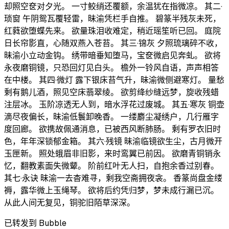
却照空奁对夕光。 一寸鲛绡还覆额，余温犹在指微凉。 其二·
琐窗 午阴鸳瓦覆轻雷，昧渝凭栏手自推。 碧篆半残灰未死，
红蕤欲堕蝶先来。 欲量珠泪收难定，稍近瑶笙听已回。 庭院
日长帘影直，心随双燕入苍苔。 其三·锦灰 夕照琉璃碎不收，
昧渝小立动金钩。 绣带暗垂知堕马，宝奁微启见奔虬。 欲将
永夜磨铜镜，只恐回灯见白头。 檐外一铃风自语，声声相答
在中楼。 其四·微灯 露下银床苔气升，昧渝微侧避寒灯。 量愁
剩有鹅儿酒，照见空床翡翠绫。 欲剪绛纱缝远梦，旋收残蜡
注层冰。 玉阶凉透无人到，暗水浮花过废城。 其五·寒灰 铜壶
滴尽夜偏长，昧渝低鬟卸晚香。 一缕麝尘凝绣户，几行雁字
度回廊。 欲携故佩通消息，已被西风断肺肠。 剩有罗衣旧时
色，年年深锁郁金箱。 其六·残镜 昧渝临镜欲生尘，古月微开
玉匣新。 照处蛾眉非旧影，来时鸾翼已前因。 欲磨青铜销永
忆，翻教素面失微颦。 阶前红叶无人扫，自抱余香过别春。
其七·永诀 昧渝一去杳难寻，剩我空斋拥夜衾。 香篆尚盘金缕
褥，露华微上玉绳琴。 欲将后约凭归梦，梦未成行漏已沉。
从此人间无复见，铜驼旧陌草深深。
已转发到 Bubble