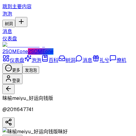
跳到主要内容
泡泡
树洞
消息
仪表盘
2SOMEone
2SOMEone
仪表盘
泡泡
百科
树洞
消息
礼兮
僚机
更多
发泡泡
登录
昧榆meiyu_好运向钱版
@
2011647741
昧好