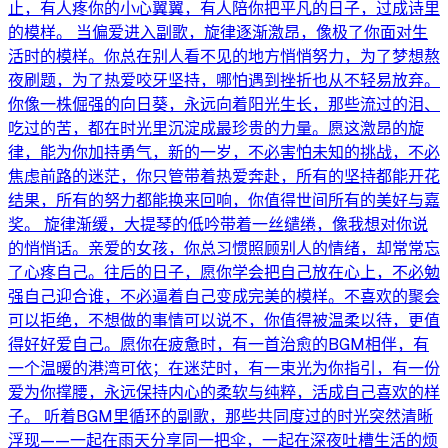
止，有人疼你的小心翼翼，有人陪你把平凡的日子，过成诗里
的模样。 当偏爱进入副歌，旋律逐渐激昂，像极了你面对生
活时的模样。你总在别人看不见的地方悄悄努力，为了梦想熬
夜刷题，为了热爱咬牙坚持，哪怕遇到挫折也从不轻易放弃。
你像一株倔强的向日葵，永远向着阳光生长，那些流过的泪、
吃过的苦，都在时光里沉淀成最珍贵的力量。愿这激昂的旋
律，能为你加持勇气，新的一岁，不必害怕未知的挑战，不必
焦虑前路的迷茫，你只管带着热爱奔赴，所有的坚持都能开花
结果，所有的努力都能换来回响，你值得世间所有的美好与嘉
奖。 旋律渐缓，大提琴的低吟带着一丝缱绻，像我想对你说
的悄悄话。亲爱的女孩，你总习惯照顾别人的情绪，却常常忘
了心疼自己。往后的日子，愿你学会把自己放在心上，不必勉
强自己迎合谁，不必逼着自己变成完美的模样。不喜欢的聚会
可以拒绝，不想做的事情可以说不，你值得被温柔以待，更值
得好好爱自己。愿你在疲惫时，有一首治愈的BGM相伴，有
一个温暖的港湾可依；在迷茫时，有一束光为你指引，有一份
爱为你撑腰，永远保持内心的柔软与纯粹，活成自己喜欢的样
子。 听着BGM里循环的副歌，那些共同度过的时光突然清晰
浮现——一起在雨天分享同一把伞，一起在深夜吐槽生活的烦