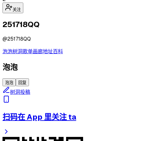
关注
251718QQ
@
251718QQ
泡泡
树洞
歌单
画廊
地址
百科
泡泡
泡泡
回复
树洞投稿
扫码在 App 里关注 ta