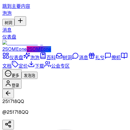
跳到主要内容
泡泡
树洞
消息
仪表盘
2SOMEone
2SOMEone
仪表盘
泡泡
百科
树洞
消息
礼兮
僚机
文档
定价
下载
公会专区
更多
发泡泡
登录
251718QQ
@
251718QQ