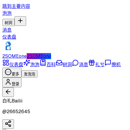
跳到主要内容
泡泡
树洞
消息
仪表盘
2SOMEone
2SOMEone
仪表盘
泡泡
百科
树洞
消息
礼兮
僚机
更多
发泡泡
登录
白礼Bailii
@
26652645