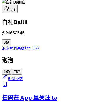
白
关注
白礼Bailii
@
26652645
B站
泡泡
树洞
画廊
地址
百科
泡泡
泡泡
回复
树洞投稿
扫码在 App 里关注 ta