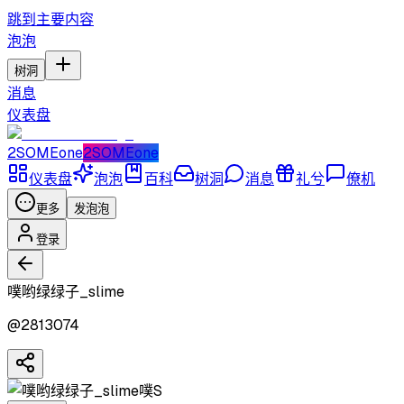
跳到主要内容
泡泡
树洞
消息
仪表盘
2SOMEone
2SOMEone
仪表盘
泡泡
百科
树洞
消息
礼兮
僚机
更多
发泡泡
登录
噗哟绿绿子_slime
@
2813074
噗S