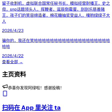
留子收割机，虚拟联合国常任秘书长，模拟经营耐播王，史之
母，snp话题领头人，挥鞭者，诞辰倒霉蛋，刮刮乐慈善赌
王，孩子们的笑容缔造者，棉花糖抽奖受益人，噗哟绿绿子大
人
2026/4/23
骗你的，我还在笑哈哈哈哈哈哈哈哈哈哈哈哈哈哈哈哈哈哈哈
哈哈
2026/4/22
查看全部 →
主页资料
恭喜你发现阿绿啦！感谢投稿！
扫码在 App 里关注 ta