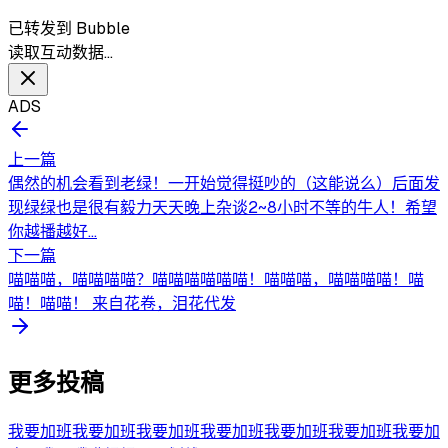
已转发到 Bubble
读取互动数据…
ADS
上一篇
偶然的机会看到老绿！一开始觉得挺吵的（这能说么）后面发
现绿绿也是很有毅力天天晚上杂谈2~8小时不等的牛人！希望
你越播越好...
下一篇
喵喵喵，喵喵喵喵？喵喵喵喵喵喵！喵喵喵，喵喵喵喵！喵
喵！喵喵！ 来自花卷，泪花代发
更多投稿
我要加班我要加班我要加班我要加班我要加班我要加班我要加