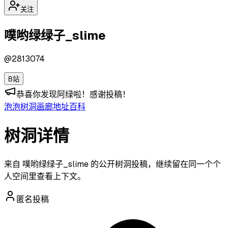
关注
噗哟绿绿子_slime
@
2813074
B站
恭喜你发现阿绿啦！感谢投稿！
泡泡
树洞
画廊
地址
百科
树洞详情
来自 噗哟绿绿子_slime 的公开树洞投稿，继续留在同一个个
人空间里查看上下文。
匿名投稿