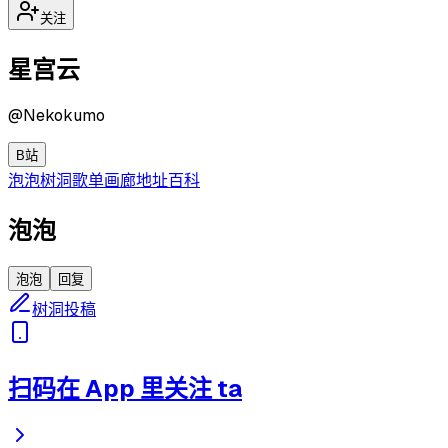
关注
星宫云
@
Nekokumo
B站
泡泡
树洞
歌单
画廊
地址
百科
泡泡
泡泡
回复
树洞投稿
扫码在 App 里关注 ta