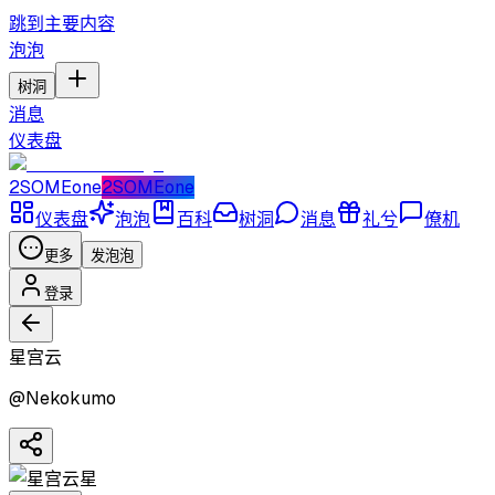
跳到主要内容
泡泡
树洞
消息
仪表盘
2SOMEone
2SOMEone
仪表盘
泡泡
百科
树洞
消息
礼兮
僚机
更多
发泡泡
登录
星宫云
@
Nekokumo
星