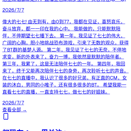
2026/7/7
偉大的七七! 由无到有，由0到77，我都在见证，喜怒哀乐，
奋斗放弃，都一一印在我的心中。 我能做的，只能默默陪
伴，不停期望七七播下去。 第一年，我见证了七七的伟大，
广阔的心胸，胆小地挑战恐布游戏，引来了无数的观众，获得
了BT群的基楚人源。 第二年，我见证了七七的无奈，不停地
求变，新的外表来了，奋力一博，我依然是默默的陪伴者。
第三年，我累了，这是无法陪伴七七的一年。 第四年，我回
来了，终于又能再次陪伴七七的身旁，再次聆听七七的声音。
在七七的直播中，我认识了很多的好兄弟，有正直的CM，女
装的沐白，男同的小唯子，还有很多很多的BT。 希望我能一
直看七七的直播，一直支持七七，做七七的好姐妹。
2026/7/7
查看全部 →