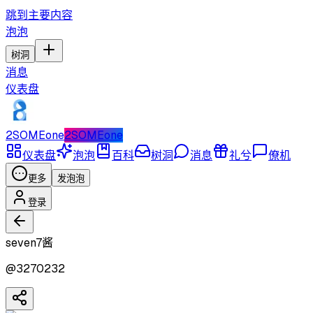
跳到主要内容
泡泡
树洞
消息
仪表盘
2SOMEone
2SOMEone
仪表盘
泡泡
百科
树洞
消息
礼兮
僚机
更多
发泡泡
登录
seven7酱
@
3270232