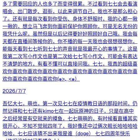
多了需要回应的人也多了而变得很累。不过看到七七会去看演
唱会、出门散步、逛街，以此来调节自己，我也不是那么担心
了。还有就是每次看到你受伤、身体不舒服时，我的心都一揪
一揪的，想立马飞奔到你面前保护你照顾你，可是无名无份的
我凭什么呢，虽然但是以后记得要好好照顾好自己哦。我会每
天都在直播间等候你的，你不播的每一天我也会很想很想你，
能每天看到七七听到七七的声音就是我最开心的事情了。这是
我第二次写小作文也是第二次给七七写小作文，可能会有表达
不清楚的地方，有看不懂可以直接问我。七七，我真的超级喜
欢你喜欢你喜欢你喜欢你喜欢你喜欢你喜欢你喜欢你喜欢你喜
欢你喜欢你喜欢你喜欢你(๑>؂<๑）
2026/7/7
吾忆大七，萌也，第一次见七七在疫情教日语的那段时间，仍
然记得和七七还有kimo七在一起玩原神的日子，只是在高中
之后经常是有空就来的摸鱼，七七萌萌的，有时候看直播其实
很开心，不知不觉就四年了，我好像还中过俩次舰长哈哈哈哈
哈哈，七七应该猜不出来我是谁（doge） 七七四周年快乐