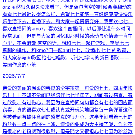
orz 虽然很久很久没来看了，但是偶尔有空的时候会翻翻动态
看看七七最近过得怎么样，希望七七能够一直健健康康快快乐
乐生活下去，直播下去，和大家一起慢慢变好，我喜欢七七，
喜欢直播间的kmo7，喜欢这个直播间，以后即使没什么时间
经常见面，但是与大家的回忆和那时候的感动与心情会一直在
心里，不会消散 有空的话，想和七七一起打游戏，享受七七
蹩脚的操作，和kmo7们一起anti七七，改编小 七七 的歌词，
和大家参与dd歌回给七七唱歌，听七七学习的新日语歌 ——
美国作息的小笨
2026/7/7
亲爱的美丽的温柔的善良的全宇宙第一可爱的七七，四周年快
乐！！！不知不觉间已经陪伴七七半年了，期间有过窃喜、有
过欣慰、有过伤心，我因为在直播间句句都会有七七的回应而
窃喜，真的很喜欢七七或认真或开玩笑地回复每一条弹幕这种
有被看到有被注意到的感觉真的很开心，这半年间看着七七的
粉丝数一点一点的往上涨，慢慢的要成为大主播了呢，作为不
是很老的老粉感到很欣慰，但是随之又很担心七七因为粉丝数