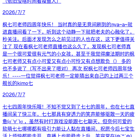
（依旧没啥时间看摸鱼人）
2026/7/7
枫七可老师四周年快乐！ 当时真的是无意间刷到的nya~a~就
进直播间看了一下，听到这个动静一下就把老夫的心融化了，
秒关注。后面才发现怎么之前见过的人也在这，这下更值得关
注了 现在看枫七可老师直播也这么久了，发现枫七可老师真
是一个很可爱很有元气的小女孩，甚至于我觉得魔法期时的枫
七可老师又有点小可爱又有点小可怜又有点想欺负（） 多的
也不多说了（写不出来了嗯对） 再次 祝枫七可老师四周年快
乐！----一位觉得枫七可老师一定能猜出来自己的上过两三个
舰长的kimo七
2026/7/7
七七四周年快乐哦！不知不觉又到了七七的周年，也在七七直
播间呆了快三年，七七那具有穿透力的笑声能够驱散一天的疲
惫(σ´∀`)σ ，虽然有时打游戏没能跟七七聊天，但奈何可爱的
软萌七七哪哪都有吸引力能让人黏在直播间，祝愿今后七宝生
活上烦恼都能走开，直播上也能稳步上升，笑容常在(◍´꒳`◍)