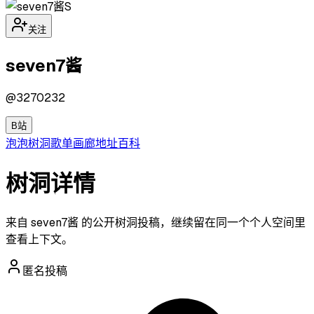
S
关注
seven7酱
@
3270232
B站
泡泡
树洞
歌单
画廊
地址
百科
树洞详情
来自 seven7酱 的公开树洞投稿，继续留在同一个个人空间里
查看上下文。
匿名投稿