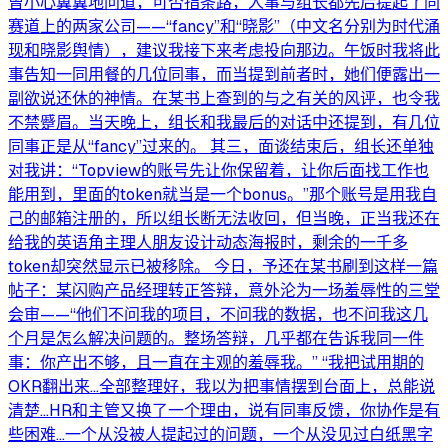
曾小心翼翼地问道，可否指条路，人事与组长都先后提起了同
赛道上的两家公司——“fancy”和“晓影”（中文名分别为时代涌
现和晓影舆情），建议我接下来考虑投向那边。午饭时我将此
事告知一同用餐的几位同事，而当提到前者时，她们便露出一
副欲说还休的神情。在某书上查到的与之有关的风评，也令我
不禁蹙眉。当天晚上，组长和我最后的对话中还提到，有几位
同事正是从“fancy”过来的。 其三，面谈结束后，组长还单独
对我讲：“Topview的账号先让你保留着，让你后面找工作也
能用到，里面的token就当是一个bonus。”那个账号是用我自
己的邮箱注册的，所以组长断无法收回，但当晚，正当我还在
给我的英语角主理人朋友设计动态海报时，剩余的一千多
token却突然显示已被移除。 今日，予还在某书刷到这样一篇
帖子：某闪购产品经理转正答辩，意外沦为一场羞辱性的三堂
会审——“他们不问我的项目，不问我的数据，也不问我这几
个月是怎么解决问题的。整场答辩，几乎都在告诉我同一件
事：你产出不够，且一直在主观的羞辱我。” “我把试用期的
OKR翻出来...全部整理好，我以为把事情摆到台面上，总能说
清楚...HR和主管又换了一个理由，说有同事反馈，你协作是有
些困难...一个从没被人提起过的问题，一个从没见过白纸黑字