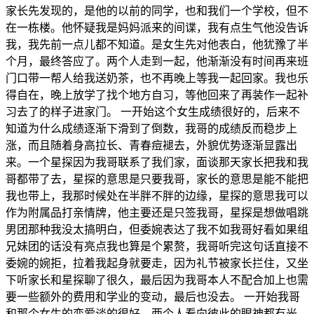
家长先发现的，是他的以前的同学，也和我们一个学校，但不
在一栋楼。他怀疑我是妈妈派来的间谍，我有点生气他没告诉
我，我先前一点儿都不知道。是女生先对他表白，他犹豫了半
个月，最终答应了。两个人走到一起，他渐渐没有时间再来班
门口带一帮人给我送奶茶，也不再晚上等我一起回家。我也乐
得自在，晚上放学了找个地方自习，等他回来了再装作一起补
习去了的样子进家门。 一开始这个女生成绩很好的，后来不
知道为什么成绩逐渐下滑到了倒数，我哥的成绩反而稳步上
涨，而且随着身高拉长、青春痘褪去，外貌优势逐渐显露出
来。一个星探因为我哥联系了我们家，面谈那天家长把我和我
哥都带了去，星探的意思是只要我哥，家长的意思是能不能把
我也带上，我那时候处在半胖不胖的边缘，星探的意思我可以
作为附属品打亲情牌，他主要还是只签我哥，星探是想做唱跳
男团那种我没太搞明白，但委婉表达了我不如我哥好看如果组
兄妹团的话没有亮点我也算是个累赘，我哥听完这句话直接不
委婉的婉拒，拉着我起身就要走，因为礼节被家长拦住，又坐
下听家长和星探聊了很久，最后因为我哥本人不配合加上也需
要一些额外的费用和学业的变动，最后也没去。 一开始我哥
和那个女生的恋爱谈的很好，两个人看向彼此的眼神都有光，