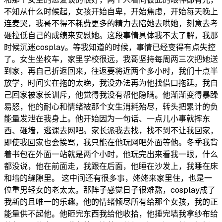
不知从什么时候起，女孩开始自卑，开始焦虑，开始每天晚上
连麦哭，我哥不得不耗费更多的精力去陪她去哄她，刻意去考
砸拉低自己的成绩来安慰她。这段事情具体我不太了解，我那
时候沉迷cosplay。等我知道的时候，事情已经变得有点失控
了。女生坐校车，家里学校很远，我哥坚持每周两三次把她送
到家，再自己折返回来，往返要将近两个多小时，我们十点半
放学，时间实在拖的太晚，我没办法再为他找借口拖延。我自
己回家被家长训斥，他觉得我没有帮他隐瞒。他渐渐变得暴躁
易怒，他的耐心和情绪被那个女生消耗殆尽，转头把累计的负
能量发泄在我身上。他开始因为一句话、一点儿小事就摔东
西、砸墙，逃课去网吧。家长派我去找，找不到不让我回家，
即使我回家也会挨骂，我只能在他玩网吧外面等他。冬季我背
着书包在外面一站就是两个小时，他玩完出来看我一眼，什么
都没说，他在前面走，我跟在后面，他睡在沙发上，我睡在床
和墙的缝隙里。 这中间还有很多事，姥姥来家里住，也是一
位重男轻女的老太太。那阵子感觉日子很难熬，cosplay成了
我新的且唯一的乐趣。他的情绪倾尽所有给那个女孩，我的正
能量供不起他。他砸完东西我给他收拾，他捶完墙我拿纱布给