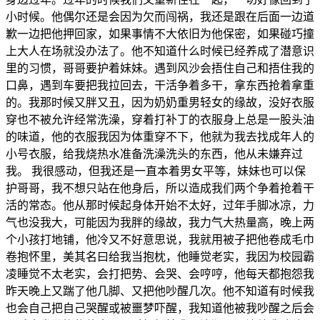
小时候。他偶尔还是会因为欠而闯祸，我还是跟在后面一边道
歉一边把他押回家，如果事情不大依旧为他保密，如果碰巧撞
上大人在场就没办法了。他不知道什么时候已经养成了潜意识
里的习惯，哥哥要护着妹妹。遇到风沙会捂住自己和捂住我的
口鼻，遇到车要把我拉回去，干活争着多干，拿东西抢着拿重
的。我那时候又胖又丑，因为奶奶重男轻女的缘故，没好衣服
穿也不被允许经常洗澡，穿着打补丁的衣服身上总是一股头油
的味道，他的衣服我因为体重穿不下，他就为我去找成年人的
小号衣服，给我烧热水准备洗澡洗头的东西，他从未嫌弃过
我。 我很感动，但我还是一直本着男女平等，妹妹也可以保
护哥哥，我不想只站在他身后，所以造成我们两个争着抢着干
活的常态。他从那时候起身体开始不太好，过年手脚冰凉，力
气也没我大，可能因为我胖的缘故，我力气大热量高，晚上两
个小孩打地铺，他冷又不好意思说，我就用被子把他卷成毛巾
卷抱怀里，美其名曰给我当抱枕，他睡觉老实，我因为校园霸
凌睡觉不太老实，会打把势、会哭、会哼哼，他每天都抱怨我
昨天晚上又踹了他几脚、又把他吵醒几次。他不知道有时候我
也会自己把自己哭醒或被噩梦吓醒，我知道他被我吵醒之后会