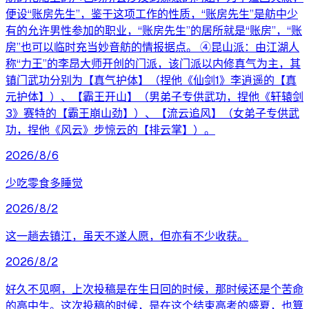
便设“账房先生”，鉴于这项工作的性质，“账房先生”是舫中少
有的允许男性参加的职业，“账房先生”的居所就是“账房”，“账
房”也可以临时充当妙音舫的情报据点。 ④昆山派：由江湖人
称“力王”的李昂大师开创的门派，该门派以内修真气为主，其
镇门武功分别为【真气护体】（捏他《仙剑1》李逍遥的【真
元护体】）、【霸王开山】（男弟子专供武功，捏他《轩辕剑
3》赛特的【霸王崩山劲】）、【流云追风】（女弟子专供武
功，捏他《风云》步惊云的【排云掌】）。
2026/8/6
少吃零食多睡觉
2026/8/2
这一趟去镇江，虽天不遂人愿，但亦有不少收获。
2026/8/2
好久不见啊，上次投稿是在生日回的时候，那时候还是个苦命
的高中生。这次投稿的时候，是在这个结束高考的盛夏，也算