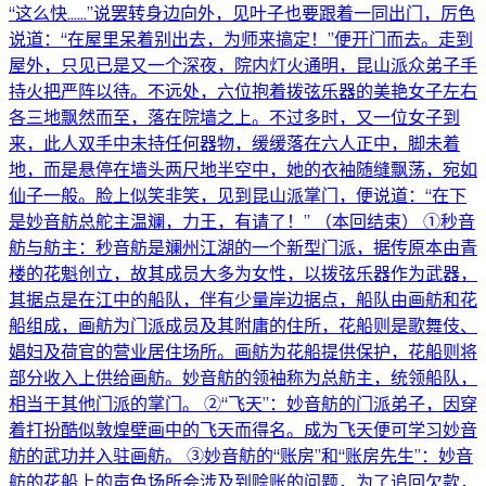
“这么快......”说罢转身边向外，见叶子也要跟着一同出门，厉色
说道：“在屋里呆着别出去，为师来搞定！”便开门而去。走到
屋外，只见已是又一个深夜，院内灯火通明，昆山派众弟子手
持火把严阵以待。不远处，六位抱着拨弦乐器的美艳女子左右
各三地飘然而至，落在院墙之上。不过多时，又一位女子到
来，此人双手中未持任何器物，缓缓落在六人正中，脚未着
地，而是悬停在墙头两尺地半空中，她的衣袖随缝飘荡，宛如
仙子一般。脸上似笑非笑，见到昆山派掌门，便说道：“在下
是妙音舫总舵主温斓，力王，有请了！” （本回结束） ①秒音
舫与舫主：秒音舫是斓州江湖的一个新型门派，据传原本由青
楼的花魁创立，故其成员大多为女性，以拨弦乐器作为武器，
其据点是在江中的船队，伴有少量岸边据点，船队由画舫和花
船组成，画舫为门派成员及其附庸的住所，花船则是歌舞伎、
娼妇及荷官的营业居住场所。画舫为花船提供保护，花船则将
部分收入上供给画舫。妙音舫的领袖称为总舫主，统领船队，
相当于其他门派的掌门。 ②“飞天”：妙音舫的门派弟子，因穿
着打扮酷似敦煌壁画中的飞天而得名。成为飞天便可学习妙音
舫的武功并入驻画舫。 ③妙音舫的“账房”和“账房先生”：妙音
舫的花船上的声色场所会涉及到赊账的问题，为了追回欠款，