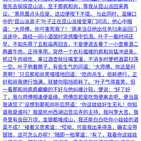
我先去探探昆山派，至于那疯和尚，等我从昆山派回来再
议。”黑凤凰点头应是，这边便按下不提。 与此同时，温斓口
中的“昆山派弟子”叶子正在昆山派接受掌门问讯，他心中暗
道：“大师傅，你可害死我了！”原来当日他出任务归来返回门
派途中，路经一间小酒馆时突感腹中饥渴。叶子一看时间还
早，不如先祭了五脏庙再回去，于是便进去要了一小壶黄酒二
两酱牛肉，正待享用，突然一个衣衫褴褛的疯和尚猛冲进来，
抓过牛肉就吃，拿过酒壶就往嘴里灌，不消多时便把酒菜扫荡
一空。叶子抱着膀子，有些生气的问道：“大师傅，你这是何
意啊？”只见那和尚笑嘻嘻地回道：“吃肉杀生，损耗德行，正
好和尚我德行饱满，就替你阻挡损耗了。”叶子气得直笑，但
一看那和尚疯疯癫癫的不好与他纠缠计较，便说：“好了好
了，我与师傅相逢便是缘，师傅您若是吃饱便离去吧，便当是
我请您了”没想到那和尚听后怒道：“你这娃娃好生无礼！你知
道我是谁吗？我是杭州西湖边苦瓜寺的主持，我叫李大苦，我
寺里有良田万顷，金银都堆成山，我还能白白吃你小娃娃的酒
菜不成？”接着又思索道：“哎呦，可是我出来得急，确实没带
银钱，这可怎么办呢？”随即一拍掌道：“有了，我看你这娃娃