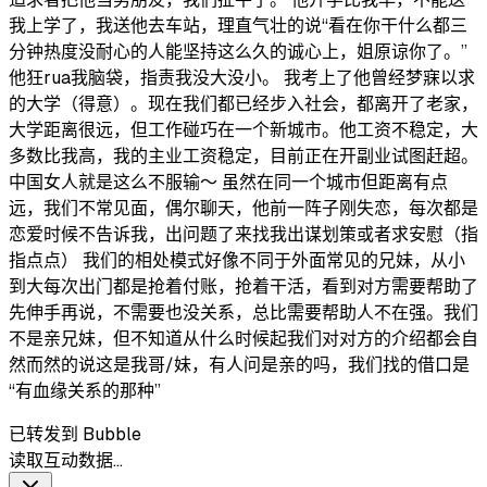
我上学了，我送他去车站，理直气壮的说“看在你干什么都三
分钟热度没耐心的人能坚持这么久的诚心上，姐原谅你了。”
他狂rua我脑袋，指责我没大没小。 我考上了他曾经梦寐以求
的大学（得意）。现在我们都已经步入社会，都离开了老家，
大学距离很远，但工作碰巧在一个新城市。他工资不稳定，大
多数比我高，我的主业工资稳定，目前正在开副业试图赶超。
中国女人就是这么不服输～ 虽然在同一个城市但距离有点
远，我们不常见面，偶尔聊天，他前一阵子刚失恋，每次都是
恋爱时候不告诉我，出问题了来找我出谋划策或者求安慰（指
指点点） 我们的相处模式好像不同于外面常见的兄妹，从小
到大每次出门都是抢着付账，抢着干活，看到对方需要帮助了
先伸手再说，不需要也没关系，总比需要帮助人不在强。我们
不是亲兄妹，但不知道从什么时候起我们对对方的介绍都会自
然而然的说这是我哥/妹，有人问是亲的吗，我们找的借口是
“有血缘关系的那种”
已转发到 Bubble
读取互动数据…