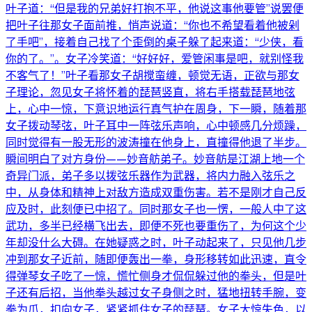
叶子道：“但是我的兄弟好打抱不平，他说这事他要管”说罢便
把叶子往那女子面前推，悄声说道：“你也不希望看着他被剁
了手吧”，接着自己找了个歪倒的桌子躲了起来道：“少侠，看
你的了。”。女子冷笑道：“好好好，爱管闲事是吧，就别怪我
不客气了！”叶子看那女子胡搅蛮缠，顿觉无语，正欲与那女
子理论，忽见女子将怀着的琵琶竖直，将右手搭载琵琶地弦
上，心中一惊，下意识地运行真气护在周身，下一瞬，随着那
女子拨动琴弦，叶子耳中一阵弦乐声响，心中顿感几分烦躁，
同时觉得有一股无形的波涛撞在他身上，直撞得他退了半步。
瞬间明白了对方身份——妙音舫弟子。妙音舫是江湖上地一个
奇异门派，弟子多以拨弦乐器作为武器，将内力融入弦乐之
中，从身体和精神上对敌方造成双重伤害。若不是刚才自己反
应及时，此刻便已中招了。同时那女子也一愣，一般人中了这
武功，多半已经横飞出去，即便不死也要重伤了，为何这个少
年却没什么大碍。在她疑惑之时，叶子动起来了，只见他几步
冲到那女子近前，随即便轰出一拳，身形移转如此迅速，直令
得弹琴女子吃了一惊，慌忙侧身才侃侃躲过他的拳头，但是叶
子还有后招，当他拳头越过女子身侧之时，猛地扭转手腕，变
拳为爪，扣向女子，紧紧抓住女子的琵琶。女子大惊失色，以