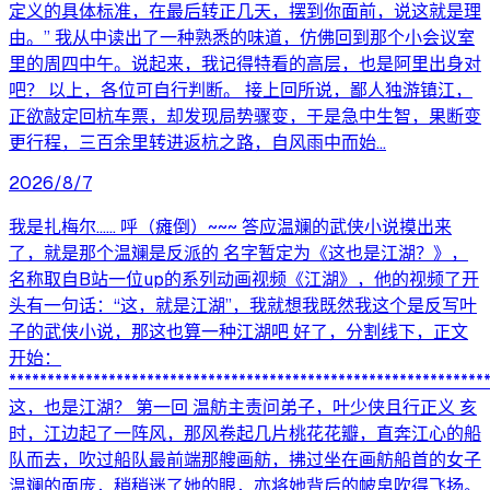
定义的具体标准，在最后转正几天，摆到你面前，说这就是理
由。” 我从中读出了一种熟悉的味道，仿佛回到那个小会议室
里的周四中午。说起来，我记得特看的高层，也是阿里出身对
吧？ 以上，各位可自行判断。 接上回所说，鄙人独游镇江，
正欲敲定回杭车票，却发现局势骤变，于是急中生智，果断变
更行程，三百余里转进返杭之路，自风雨中而始...
2026/8/7
我是扎梅尔...... 呼（瘫倒）~~~ 答应温斓的武侠小说摸出来
了，就是那个温斓是反派的 名字暂定为《这也是江湖？》，
名称取自B站一位up的系列动画视频《江湖》，他的视频了开
头有一句话：“这，就是江湖”，我就想我既然我这个是反写叶
子的武侠小说，那这也算一种江湖吧 好了，分割线下，正文
开始：
**************************************************************
这，也是江湖？ 第一回 温舫主责问弟子，叶少侠且行正义 亥
时，江边起了一阵风，那风卷起几片桃花花瓣，直奔江心的船
队而去，吹过船队最前端那艘画舫，拂过坐在画舫船首的女子
温斓的面庞，稍稍迷了她的眼，亦将她背后的帔帛吹得飞扬。