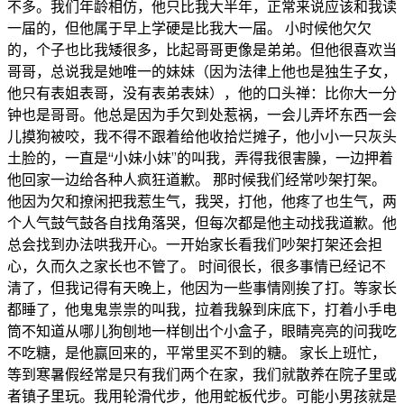
不多。我们年龄相仿，他只比我大半年，正常来说应该和我读
一届的，但他属于早上学硬是比我大一届。 小时候他欠欠
的，个子也比我矮很多，比起哥哥更像是弟弟。但他很喜欢当
哥哥，总说我是她唯一的妹妹（因为法律上他也是独生子女，
他只有表姐表哥，没有表弟表妹），他的口头禅：比你大一分
钟也是哥哥。他总是因为手欠到处惹祸，一会儿弄坏东西一会
儿摸狗被咬，我不得不跟着给他收拾烂摊子，他小小一只灰头
土脸的，一直是“小妹小妹”的叫我，弄得我很害臊，一边押着
他回家一边给各种人疯狂道歉。 那时候我们经常吵架打架。
他因为欠和撩闲把我惹生气，我哭，打他，他疼了也生气，两
个人气鼓气鼓各自找角落哭，但每次都是他主动找我道歉。他
总会找到办法哄我开心。一开始家长看我们吵架打架还会担
心，久而久之家长也不管了。 时间很长，很多事情已经记不
清了，但我记得有天晚上，他因为一些事情刚挨了打。等家长
都睡了，他鬼鬼祟祟的叫我，拉着我躲到床底下，打着小手电
筒不知道从哪儿狗刨地一样刨出个小盒子，眼睛亮亮的问我吃
不吃糖，是他赢回来的，平常里买不到的糖。 家长上班忙，
等到寒暑假经常是只有我们两个在家，我们就散养在院子里或
者镇子里玩。我用轮滑代步，他用蛇板代步。可能小男孩就是