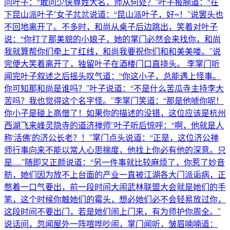
问叶子：“敢问少侠尊姓大名，师从何处？”叶子报腕道：“在
下昆山派叶子”女子忿忿说道：“昆山派叶子，好~！”说罢头也
不回地离开了。不多时，和尚从桌子后边跳出，笑着对叶子
说：“你打了那美貌的小娘子，她的掌门必然会来找你，和尚
我就算帮你们牵上了红线，和尚我要祝你们和和美美喽。”说
完便大笑着离开了，独留叶子在酒楼门口直挠头。 李掌门听
闻完叶子叙述之后摇头叹气道：“你这小子，总能遇上怪事。
你可知那和尚是谁吗？”叶子说道：“不是什么苦瓜寺主持李大
苦吗？我也觉得这个名字怪。”李掌门笑道：“那是他唬你呢！
你小子是碰上高僧了！如果你的描述的没错，这位应该是杭州
西湖飞来峰灵隐寺的道济禅师”叶子听后惊呼：“啊，他就是人
称‘活佛’的济公长老？！”掌门点头说道：“正是，这位济公禅
师行事向来不能以常人心思揣度，他找上你必有他的深意。只
是......”随即又正颜说道：“另一件事就比较麻烦了，你惹了妙音
舫，她们因为放不上台面的产业一直被江湖各大门派诟病，正
憋着一口气要出，前一段时间大闹武林联盟大会就是她们的手
笔，这个时候你触她们的霉头，想必她们必不会轻易放过你，
这段时间不要出门，若是她们闹上门来，有为师护你周全。”
说话间，忽闻屋外一阵喧哗吵闹，掌门闻听，皱眉喃喃道：