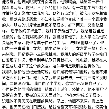
他包砸，他去网吧我在外面等着，他想喝酒，酒量差一杯倒，
撑着喝两瓶，我把走不了路的他扛回家。有一次他生气控制不
住情绪毫无缘由地骂我打我，骂的有点难听，被我朋友按着痛
批，屠龙者终成恶龙，不知不知觉间他变成了唯一一个霸凌我
的人。朋友的训斥管点用但不是很多，好了两天，又恢复原
样。 后来他终于毕业了，我终于算熬出了头。我想着就当是
还债的，他之前对我那么好，就当报答他了，上大学之后他就
会远离老家，我也有属于自己的生活。 谁知道他毕业了，也
因为一些事看清了女友，他主动提了分手，女友带一帮社会人
来堵我，怀疑我是小三是我挑唆。我朋友的班级早放学在校门
口发现了情况，我拿到手机刚开机就打来一堆电话，我躲在人
群里成功避开了这个前女友。这件事情是我朋友告诉他的。
我那时候和他已经无话可说，或许是我懒得和他说，他也不知
道怎么和我开口。他上大学我也没有去送，一时高三确实没时
间，二是没心情。 我自由了半学期，感觉自己又是自己了，
不再是为他而活的保姆。结果遇上过年，疫情了，他不用开学
滞留在家里，我被迫又天天面对他。 他在大学成长了很多，
识趣的不再天天在我面前晃悠。早上，他起不来床。晚上放
学，他天天在校门口接我，给我准备夜宵和减脂沙拉，说实话