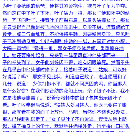
为叶子要抢她的琵琶，便将其紧紧抱住，欲与叶子角力争夺。
然而这正中了叶子下怀，叶子猛力一拉，那女子便和怀中的琵
琶一齐飞向叶子，接着叶子前探右肩，以肩头猛撞女子，那女
子只觉得自己像是被飞驰的马车击中，身形不稳，连着踉跄了
数步，胸口气血乱容，不能保持平静，刚要稳固身形，只见叶
子已冲到她身旁，伸出右脚别住她的一脚，右掌正对她小腹，
大喝一声“倒！”猛得一推，那女子便身体后倾，重重摔在地
上。她还要挣扎起身，只感到一阵罡风直冲他头部而来——叶
子的拳头到了。女子此刻躲闪不得，唯有闭眼等死。然而拳头
在几乎击中他头部时停下了，接着叶子说道：“姑娘，可以好
好说话了吗？”那女子见此状，知道自己败了，态度便缓和了
几分，说道：“少侠打抱不平，都就不问原因的吗，你当那人
是什么好饼？在我们妙音舫的花船上玩，佘了银子不还，我不
过是找他要账罢了。”说着便将怀中的银子包掏出示给叶子
看。叶子收拳退后说道：“得饶人处且饶人，你既已要得了账
银，那就看在我的面子上放他一马吧，当然你不绕也没办法，
那人已经趁乱逃走了。”女子见叶子不再紧逼，慢慢从地上爬
起，掸了掸身上的尘土，默默地往酒楼外走，行至楼门口扭头