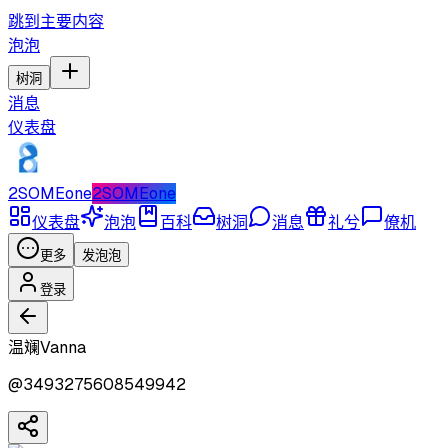
跳到主要内容
泡泡
树洞
消息
仪表盘
2SOMEone
2SOMEone
仪表盘
泡泡
百科
树洞
消息
礼兮
僚机
更多
发泡泡
登录
温斓Vanna
@
3493275608549942