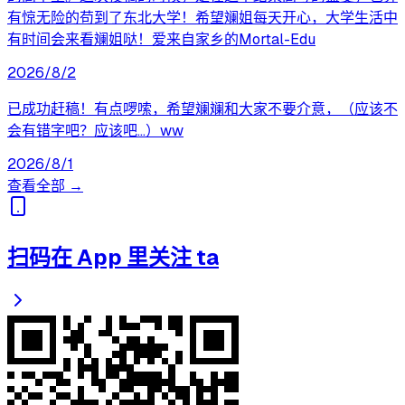
有惊无险的苟到了东北大学！希望斓姐每天开心，大学生活中
有时间会来看斓姐哒！爱来自家乡的Mortal-Edu
2026/8/2
已成功赶稿！有点啰嗦，希望斓斓和大家不要介意，（应该不
会有错字吧？应该吧...）ww
2026/8/1
查看全部 →
扫码在 App 里关注 ta