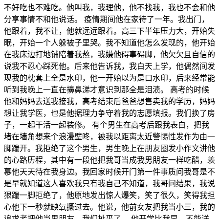
不好吃也不难吃。他叫我，我理他，他不找我，我也不会和他
分享事情不和他说话。 疫情期间他在家待了一年。我出门，
他跟着，我不让，他就远远跟着。高三下半年压力大，开始失
眠，开始一个人躲被子里哭。我不知道他怎么发现的，他开始
在我床边打地铺陪着我熬，我嫌他碍事碍脚，他欠欠且自信的
说我不忍心踩死他。后来他告诉我，我白天上学，他偶然间发
现我的枕套上全是水印，他一开始以为是口水印，后来经常能
听到我晚上一直在擤鼻涕才意识到那全是泪渍。 高考的时候
他和妈妈去送我接我，高考结束后爸爸想售卖我的学历，妈妈
想让我学医，也是他据理力争守着我的志愿填报。我们换了房
子，一起干活一起装修。 有个男生在高考后跟我表白，把我
堵在墙角想来个浪漫壁咚，被我以距离太近警惕性发作为由一
脚踹开。我拒绝了这个男生，男生晚上在朋友圈发小作文讲他
的心路历程，其中有一段他把我哥当成我男朋友一样吃醋，羡
慕他天天待在我身边。我回家时候开门第一件事质问我哥是不
是早就知道这人喜欢我只有我自己不知道，我哥问结果，我说
狠踹一脚拒绝了，他原地发出惊人爆笑，笑了很久，笑得我担
心他下一秒就缺氧撅过去。他说，他前女友把我当小三，我的
追求者把他当男朋友，我们扯平了。 他开学比我早，不能送