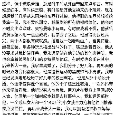
这样，像个流浪青蛙，总是时不时从外面带回来点东西。有时
候是蜗牛，有时候是糖，有时候是其他交换来的小玩意。现在
想想我们几乎从未因为抢东西打过架，他得到的东西总想着给
我拿一份，我不爱吃甜食，我得到的所有糖都喂给他，他会时
不时变出溜溜球、奥特曼等小玩具，有时候我看不懂，他就给
我演示怎么用一点点教我，我学会了之后，他显得比我还高
兴，两个人都很有成就感。拉着我一起看动画片，看奥特曼、
超兽武装，用各种玩具摆出战斗的样子，嘴里念着音效，他从
没要求过我扮演怪兽，我永远是站在他身边的其他奥特曼，我
也会拿着勉强能认出的奥特曼陪他玩，有时候也会乐在其中。
后来长大一些，我家里离婚了，我们分开了好几年。再见面的
时候双方变化都很大，他是擅长运动的黑皮帅气小男孩，我却
已经发胖走形经历了好几年的校园霸凌。 也是从那个阶段开
始，他逐渐变得像个哥哥。他的个子还是比我矮，一次妈妈带
他来学校看我，他听说有人欺负我、用刀片在我身上画画却没
人管，他原地一个弹射起步就要去打那些人，我和妈妈都拦
他，一个成年女人和一个140斤的小女孩全力抱着他往回推都
差点没拦住。 再后来我长大一些，我可以拥有选择权到妈妈
身边过年。过年的时候我们又重新住在一起，一切好像回到了