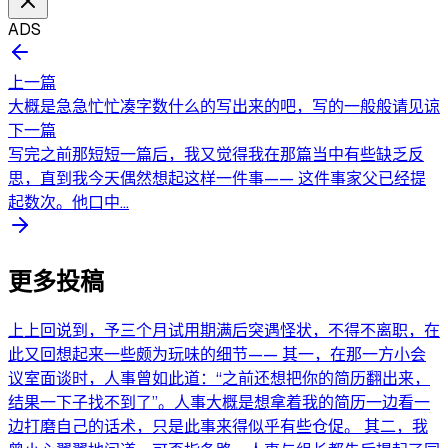
ADS
上一篇
大概是急急忙忙凑字数什么的写出来的吧，写的一般般请见谅
下一篇
写完之前那短短一篇后，我又觉得我在那篇当中有些缺乏反
思，直到我今天偶然想起这样一件事—— 这件事家父已经提
起数次。他口中...
更多投稿
上上回说到，予三个月试用期满后突遇怪状，不得不离职，在
此又回想起来一些颇为玩味的细节—— 其一，在那一方小会
议室面谈时，人事曾如此道：“之前还想把你的简历翻出来，
结果一下子找不到了”。人事大概是想拿着我的简历一边看一
边打磨自己的话术，只是此事来得似乎有些仓促。 其二，我