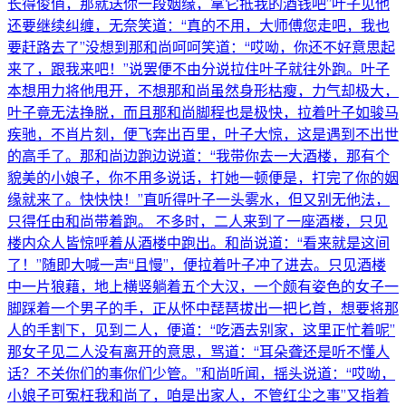
长得俊俏，那就送你一段姻缘，拿它抵我的酒钱吧”叶子见他
还要继续纠缠，无奈笑道：“真的不用，大师傅您走吧，我也
要赶路去了”没想到那和尚呵呵笑道：“哎呦，你还不好意思起
来了，跟我来吧！”说罢便不由分说拉住叶子就往外跑。叶子
本想用力将他甩开，不想那和尚虽然身形枯瘦，力气却极大，
叶子竟无法挣脱，而且那和尚脚程也是极快，拉着叶子如骏马
疾驰，不肖片刻，便飞奔出百里，叶子大惊，这是遇到不出世
的高手了。那和尚边跑边说道：“我带你去一大酒楼，那有个
貌美的小娘子，你不用多说话，打她一顿便是，打完了你的姻
缘就来了。快快快！”直听得叶子一头雾水，但又别无他法，
只得任由和尚带着跑。 不多时，二人来到了一座酒楼，只见
楼内众人皆惊呼着从酒楼中跑出。和尚说道：“看来就是这间
了！”随即大喊一声“且慢”，便拉着叶子冲了进去。只见酒楼
中一片狼藉，地上横竖躺着五个大汉，一个颇有姿色的女子一
脚踩着一个男子的手，正从怀中琵琶拔出一把匕首，想要将那
人的手割下，见到二人，便道：“吃酒去别家，这里正忙着呢”
那女子见二人没有离开的意思，骂道：“耳朵聋还是听不懂人
话？不关你们的事你们少管。”和尚听闻，摇头说道：“哎呦，
小娘子可冤枉我和尚了，咱是出家人，不管红尘之事”又指着