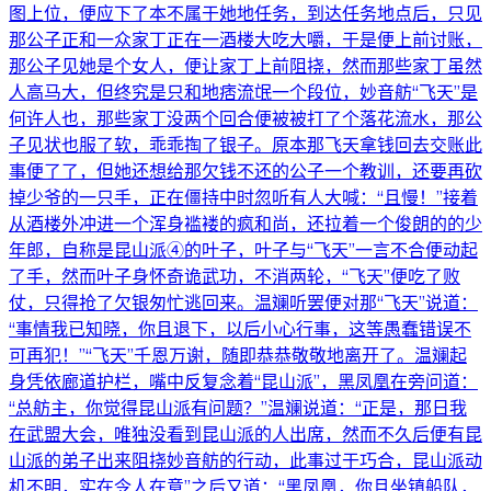
图上位，便应下了本不属于她地任务，到达任务地点后，只见
那公子正和一众家丁正在一酒楼大吃大嚼，于是便上前讨账，
那公子见她是个女人，便让家丁上前阻挠，然而那些家丁虽然
人高马大，但终究是只和地痞流氓一个段位，妙音舫“飞天”是
何许人也，那些家丁没两个回合便被被打了个落花流水，那公
子见状也服了软，乖乖掏了银子。原本那飞天拿钱回去交账此
事便了了，但她还想给那欠钱不还的公子一个教训，还要再砍
掉少爷的一只手，正在僵持中时忽听有人大喊：“且慢！”接着
从酒楼外冲进一个浑身褴褛的疯和尚，还拉着一个俊朗的的少
年郎，自称是昆山派④的叶子，叶子与“飞天”一言不合便动起
了手，然而叶子身怀奇诡武功，不消两轮，“飞天”便吃了败
仗，只得抢了欠银匆忙逃回来。温斓听罢便对那“飞天”说道：
“事情我已知晓，你且退下，以后小心行事，这等愚蠢错误不
可再犯！”“飞天”千恩万谢，随即恭恭敬敬地离开了。温斓起
身凭依廊道护栏，嘴中反复念着“昆山派”，黑凤凰在旁问道：
“总舫主，你觉得昆山派有问题？”温斓说道：“正是，那日我
在武盟大会，唯独没看到昆山派的人出席，然而不久后便有昆
山派的弟子出来阻挠妙音舫的行动，此事过于巧合，昆山派动
机不明，实在令人在意”之后又道：“黑凤凰，你且坐镇船队，