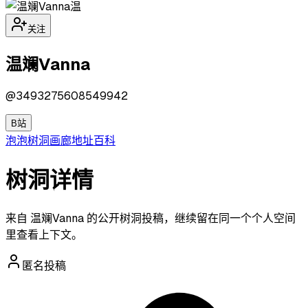
温
关注
温斓Vanna
@
3493275608549942
B站
泡泡
树洞
画廊
地址
百科
树洞详情
来自 温斓Vanna 的公开树洞投稿，继续留在同一个个人空间
里查看上下文。
匿名投稿