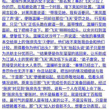
啦。”被唤作黑凤凰的女子说道：“那名惹了事的‘飞天’②应了
你的罚，在船廊处跪了整一个时辰，接下来如何处置。”温斓
闻言起身，对黑凤凰说道：“带我见她，我有话要问。”黑凤凰
应了声“是”，便随温斓一同前往那位“飞天”受罚之处。 行至船
廊，只见“飞天”正低头跪在廊道一侧，面带愧疚，温斓行至她
面前，找了把椅子坐下。那“飞天”稍稍抬起头，以余光扫到温
斓，便复低下头。温斓见状冷哼了一声说道：“收账的事情原
本交给岸上的‘账房先生’③便好，他们收不来账我自会和他们
计较，用得着你为他们出头？”那“飞天”抬起头说“弟子只是想
为总舫主分忧而已。”“结果便是你灰溜溜的逃回来，让乐舫成
为江湖人士的笑柄”那“飞天”再次低下头说道：“弟子唐突，甘
愿接受总舵主大人责罚。”温斓听言说道：“事情已经出了，我
责罚你也无济于事？你且站起来，把当时的情况细细说与我
听。”于是那“飞天”便缓缓站起，依旧恭敬地站着，低着头将
情况说明。原来当日那“飞天”完成任务后正准备回画舫，经过
“账房”时见到“账房先生”抱怨，说有一个人在花船上佘了账，
等“账房先生”要账时，他不是躲着不见，就是找家丁百般阻
挠，最可气的是那人是有钱人家的公子，不是没有钱，只是单
纯想赖着不给。那“飞天”加入妙音舫不久，想要立功表现，以