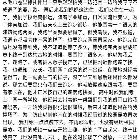
从毛巾卷里挣扎伸出一只手轻轻拍我一边犯困一边给我哼哼不
成调子的婴儿歌。 再后来我到妈妈这边住，我们又住在一起
了。我们学校距离很远，随着学业加重，日常交流也变少。为
了体育加试，我们每天晚上去跑步锻炼，他能围着一个很大的
建筑物跑两圈，我跑半圈就要累鼠了。但我嘴硬，我不服输，
我调节呼吸装作不累的样子，也要跑完两圈再回家。他跑完在
原地没有等到我，我不知道他等了多久，等我跑完两圈累成红
萝卜终于到达集合地的时候，周围站了很多人，他以为我丢
了、迷路了、或者被人贩子拐走了，已经把附近都跑遍了找
我，也通知了家长。我们两个都累的说不出话，在原地对视着
喘粗气，他一副要生气的样子，憋了半天到最后还是什么都没
说。那之后要是只有我们去跑步，他就放慢速度跟着我，要是
有家长在，他才正常按自己的速度跑快圈。 高中时候我们考
上了同一所学校，他经常会带着他一帮哥们到我的班门口给我
递奶茶，一开始我觉得很张扬很尴尬，后来才知道他是在给我
撑场子，为了防止以前他不在的时候我经历过的校园霸凌再次
出现。 我开始一点点瘦下去，不再那么胖，也没有经历校园
霸凌。我们的成绩一点点开始上涨，他的个子窜起来，终于比
我高了（也没高哪儿去）。他在这时候谈了个对象，一开始是