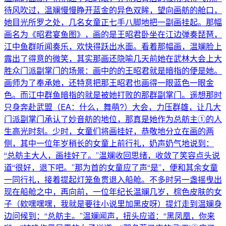
待风吹过，温斓慢慢睁开蓝金的异色双眸，望向画舫的舱口，
她目光所罗之处，几名女童正七手八脚地把一副画挂起。那幅
画名为《昭君宴鱼图》，画的是王昭君卧坐在江边弹奏琵琶，
江中鱼群听闻奏乐，欢快得跃出水面。看着那幅画，温斓脸上
露出了得意的微笑，其实那画还隐喻几天前她在武林大会上大
胜众门派副掌门的场景：画中的的王昭君就是暗指的便是她。
画师为了奉承她，还特意把那王昭君也画得一眼蓝色一眼金
色。而江中群鱼暗指的就是被她打败的那群副掌门。遥想那时
只身奔赴武盟（EA：什么，舞萌?）大会，力压群雄，让几大
门派副掌门承认了妙音舫的地位，那真是她作为总舫主①的人
生高光时刻。少时，女童们将画挂好，恭敬地分立在画的两
侧，其中一位年岁稍长的女童上前行礼，奶声奶气地说到：
“总舫主大人，画挂好了。”温斓收回思绪，收敛了笑容点头说
道“很好，退下吧。”那为首的女童应了声“是”，便和其余女童
一同行礼，接着提起灯笼鱼贯退入船舱。不多时另一盏摇曳出
现在船舱之中，再向前，一位年纪长温斓几岁，棕色皮肤的女
子（欸嘿嘿嘿，我就是要往小说里加黑皮呀）提灯走到温斓身
边问候到：“总舫主。”温斓闻声，扭头应道：“黑凤凰，你来