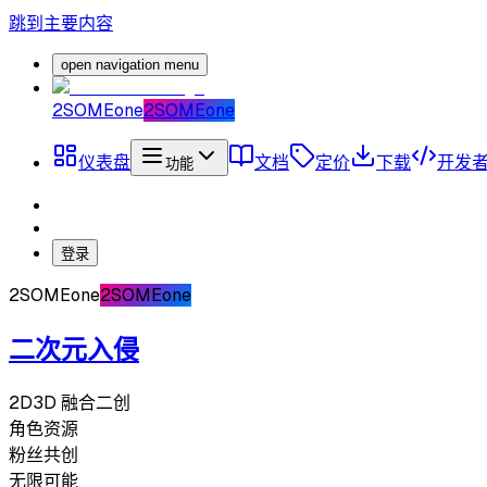
跳到主要内容
open navigation menu
2SOMEone
2SOMEone
仪表盘
文档
定价
下载
开发
功能
登录
2SOMEone
2SOMEone
二次元入侵
2D3D 融合二创
角色资源
粉丝共创
无限可能