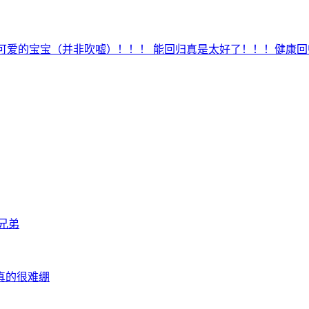
可爱的宝宝（并非吹嘘）！！！ 能回归真是太好了！！！健康回归.
兄弟
真的很难绷