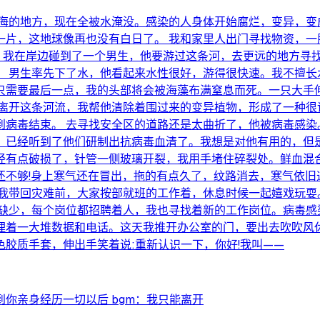
人海的地方，现在全被水淹没。感染的人身体开始腐烂，变异，变
一片，这地球像再也没有白日了。 我和家里人出门寻找物资，一
物。我在岸边碰到了一个男生，他要游过这条河，去更远的地方寻
？ 男生率先下了水，他看起来水性很好，游得很快速。我不擅长
只需要最后一点，我的头部将会被海藻布满窒息而死。一只大手
离开这条河流，我帮他清除着围过来的变异植物，形成了一种很
到病毒结束。 去寻找安全区的道路还是太曲折了，他被病毒感染
，已经听到了他们研制出抗病毒血清了。我想是对他有用的，但
经有点破损了，针管一侧玻璃开裂，我用手堵住碎裂处。鲜血混
还不够!身上寒气还在冒出，拖的有点久了，纹路消去，寒气依旧
给我带回灾难前，大家按部就班的工作着，休息时候一起嬉戏玩耍
才缺少，每个岗位都招聘着人，我也寻找着新的工作岗位。病毒感
理着一大堆数据和电话。这天我推开办公室的门，要出去吹吹风
胶质手套，伸出手笑着说:重新认识一下，你好!我叫——
到你亲身经历一切以后 bgm：我只能离开