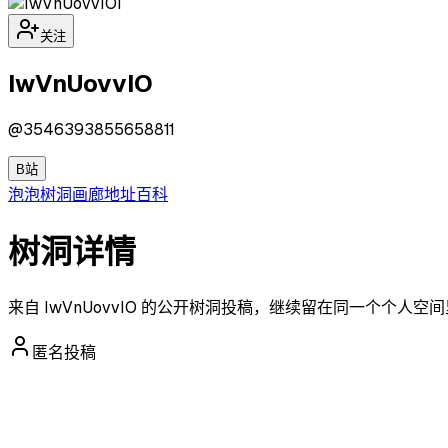
I
关注
IwVnUovvIO
@
3546393855658811
B站
泡泡
树洞
画廊
地址
百科
树洞详情
来自 IwVnUovvIO 的公开树洞投稿，继续留在同一个个人空
匿名投稿