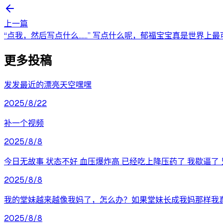
上一篇
“点我，然后写点什么……” 写点什么呢，郁福宝宝真是世界上最
更多投稿
发发最近的漂亮天空嘿嘿
2025/8/22
补一个视频
2025/8/8
今日无故事 状态不好 血压爆炸高 已经吃上降压药了 我歇逼了 
2025/8/8
我的堂妹越来越像我妈了，怎么办？如果堂妹长成我妈那样我
2025/8/8