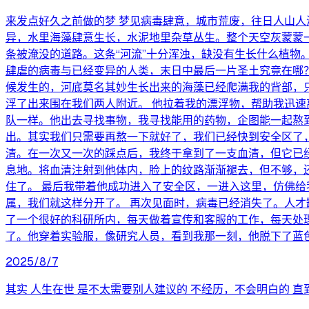
来发点好久之前做的梦 梦见病毒肆意，城市荒废，往日人山
异，水里海藻肆意生长，水泥地里杂草丛生。整个天空灰蒙蒙
条被淹没的道路。这条“河流”十分浑浊，缺没有生长什么植
肆虐的病毒与已经变异的人类，末日中最后一片圣土究竟在哪
候发生的，河底莫名其妙生长出来的海藻已经爬满我的背部，
浮了出来围在我们两人附近。 他拉着我的漂浮物，帮助我迅速
队一样。他出去寻找事物，我寻找能用的药物，企图能一起熬
出。其实我们只需要再熬一下就好了，我们已经快到安全区了
清。在一次又一次的踩点后，我终于拿到了一支血清，但它已
息地。将血清注射到他体内，脸上的纹路渐渐褪去，但不够，
住了。 最后我带着他成功进入了安全区，一进入这里，仿佛
属，我们就这样分开了。 再次见面时，病毒已经消失了。人
了一个很好的科研所内，每天做着宣传和客服的工作，每天处
了。他穿着实验服，像研究人员，看到我那一刻，他脱下了蓝色
2025/8/7
其实 人生在世 是不太需要别人建议的 不经历，不会明白的 直