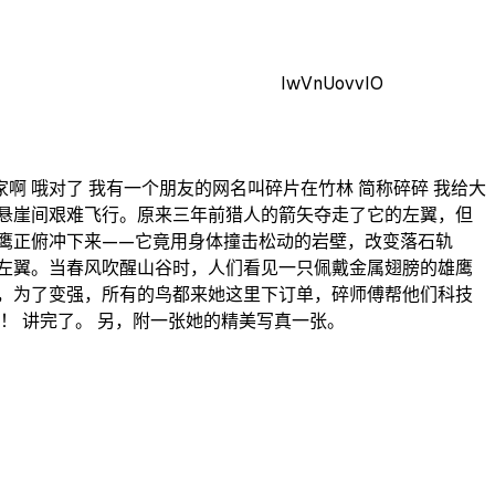
IwVnUovvIO
大家啊 哦对了 我有一个朋友的网名叫碎片在竹林 简称碎碎 我给大
悬崖间艰难飞行。原来三年前猎人的箭矢夺走了它的左翼，但
鹰正俯冲下来——它竟用身体撞击松动的岩壁，改变落石轨
左翼。当春风吹醒山谷时，人们看见一只佩戴金属翅膀的雄鹰
，为了变强，所有的鸟都来她这里下订单，碎师傅帮他们科技
！ 讲完了。 另，附一张她的精美写真一张。