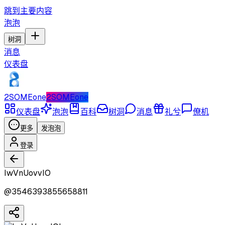
跳到主要内容
泡泡
树洞
消息
仪表盘
2SOMEone
2SOMEone
仪表盘
泡泡
百科
树洞
消息
礼兮
僚机
更多
发泡泡
登录
IwVnUovvIO
@
3546393855658811