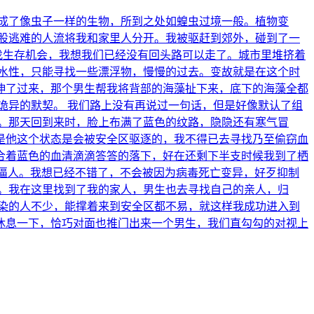
成了像虫子一样的生物，所到之处如蝗虫过境一般。植物变
股逃难的人流将我和家里人分开。我被驱赶到郊外，碰到了一
找生存机会，我想我们已经没有回头路可以走了。城市里堆挤着
水性，只能寻找一些漂浮物，慢慢的过去。变故就是在这个时
伸了过来，那个男生帮我将背部的海藻扯下来，底下的海藻全都
诡异的默契。 我们路上没有再说过一句话，但是好像默认了组
。那天回到来时，脸上布满了蓝色的纹路，隐隐还有寒气冒
是他这个状态是会被安全区驱逐的，我不得已去寻找乃至偷窃血
合着蓝色的血清滴滴答答的落下，好在还剩下半支时候我到了栖
逼人。我想已经不错了，不会被因为病毒死亡变异，好歹抑制
。我在这里找到了我的家人，男生也去寻找自己的亲人，归
染的人不少，能撑着来到安全区都不易，就这样我成功进入到
休息一下，恰巧对面也推门出来一个男生，我们直勾勾的对视上