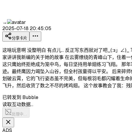
→
2025-07-18 20:45:05
分享卡片
这啥玩意啊 没整明白 有点儿… 反正写东西就对了吧_(:з」∠
家讲讲我新编的关于她的故事 在云雾缭绕的青峰山下，住着
这只鹰始终拒绝成为笼中鸟，每日坚持用单翅练习飞翔。 那
迹。最终鹰因力竭坠入山谷，但全村孩童得以平安。 后来碎
划破云霄，它的飞行姿态虽不完美，但每根羽毛都闪耀着生命
飞升，然后收货了数之不尽的烤鸡翅。 这个故事教会了我：残
已转发到 Bubble
读取互动数据…
处理中…
ADS