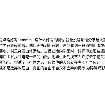
)_ 写点啥好呢…emmm… 没什么好写的啊也 我也没啥烦恼分享给
一位老石匠碎师傅。他每天凿刻山石时，总能看到一只独翅山鹰在
年寒冬，村里突发山体滑坡。当巨石滚向学堂时，碎师傅发现独翅
师傅在山谷找到奄奄一息的山鹰，用毕生雕刻技艺为它打造了精铁
的光芒。 尝试了可行性之后，碎师傅的大名就在鸟圈儿里传开了
缺不是放弃的理由，真正的自由来自永不言弃的灵魂 为碎碎喝彩