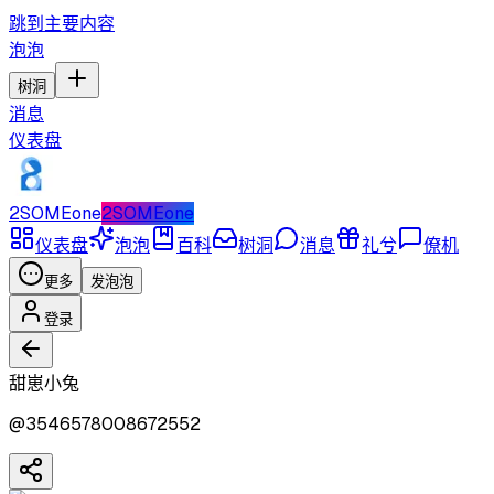
跳到主要内容
泡泡
树洞
消息
仪表盘
2SOMEone
2SOMEone
仪表盘
泡泡
百科
树洞
消息
礼兮
僚机
更多
发泡泡
登录
甜崽小兔
@
3546578008672552