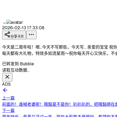
→
2026-02-13 17:33:08
分享卡片
今天是二周年啦！嗯...今天不写那些，今天写... 亲爱的宝
每天都有大礼物，特效多如流星雨～祝你每天开心又快乐，不会
已转发到 Bubble
读取互动数据…
ADS
上一篇
前面的！谁喊老婆呢！哦豁是不是你！叭叭叭的，把哦豁绑在
下一篇
周年快乐，恭喜又活过一年，现在大形势不是很好，希望你不