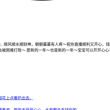
宝 祝你... 顺风顺水顺财神，朝朝暮暮有人疼～祝你直播顺利又
被困难打败～ 愿新的一年～也是新的一年～宝宝可以开开心心
烟花上点着扔出去。
要焦虑，能每天开开心心，大家都会支持你的