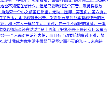
有一种吸引，吸引着她，也吸引着她... 翻开第三页...欢迎小
，她也不知道在想什么，但是只要听到这个声音，就觉得很放
子，角落旁一个小女孩坐在那里，无助，压抑，第五页，第六页，
子，没在了周围，她哭着想要出去，哭着想要拿到那本有着快乐的日
，和正常人一样的生活... 同时，在一个不起眼的角落，一本
吗”“建模老师怎么还在咕咕”“马上周年了好紧张是不是还有什么东西
没有了曾经一个人面对黑暗的害怕，而且有了想要陪她度过困难，帮
就让我成为你生活中微弱但是坚定而不灭的光～ ... 未完待