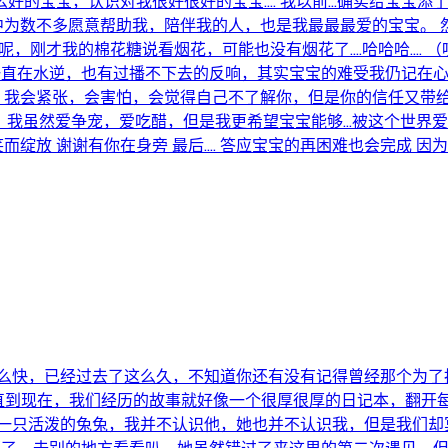
的宝宝，认识对我很好很好的宝宝.... 我以前...确实给宝
命中为数不多愿意帮助我，陪伴我的人，也是我最最最爱的宝宝。 
过呢，刚才我的棉花糖说看烟花，可能也没有烟花了....哈哈哈..
一直在水逆，也有过播不下去的反响，其实宝宝的难受我仍记在
，我会紧张，会害怕，会觉得自己不了解你，但是你的信任又带给我
虽然爱争宠，爱吃醋，但是我更希望宝宝能够...被这个世界爱着，被很
放 谢谢有你在身旁 最后.... 答应宝宝的再困难也会完成 因为我
么快，已经过去了这么久，不知道你还有没有记得曾经那个为了抢
里，一直到现在，我们经历的故事就好像一个很厚很厚的日记本，翻
一只活泼的兔兔，我并不认识他，她也并不认识我，但是我们却冥冥