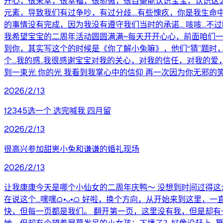
开心，很荣幸，很幸福，很骄傲，很自豪能认识宝宝，认识这么好
元素，导致我们有过争吵，有过分歧....有些愧疚，你是我生
的事情没有完成，因为我没有遵守我们当时的承诺... 咳咳...不
我希望宝宝的二周年活动圆圆满满~每天开开心心，前面咱们
到你，其实写这个的时候是《你了解小兔嘛》，他们“猜”题时
个...我的感..我很感谢宝宝对我的关心，对我的信任，对我的爱，我
到一束光 你的光 我看到我掌心中的信仰 再一次因为你无邪的笑而绽
2026/2/13
12345选一个 选完喊我 四月留
2026/2/13
很高兴参加甜崽小兔和谦谦的婚礼现场
2026/2/13
让我康康今天是哪个小仙女的二周年庆鸭～ 没想到时间过得这
在说这个...嘿嘿ᜊ•ᴗ•ᜊ 好啦，换个方向，从开始来到这
快，但每一页都是我们。 翻开第一页，这里没有我，但是却有