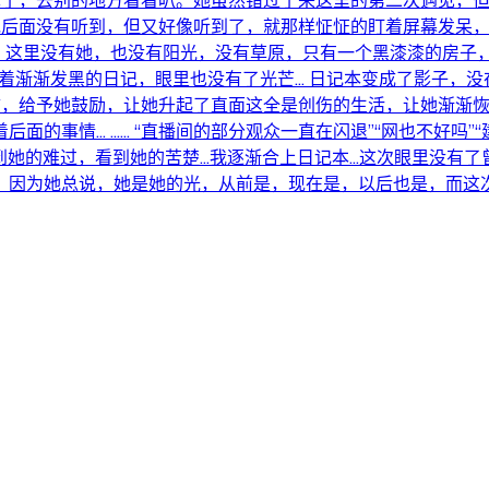
了，去别的地方看看叭。她虽然错过了来这里的第二次遇见，但是却
.她后面没有听到，但又好像听到了，就那样怔怔的盯着屏幕发呆
四页，这里没有她，也没有阳光，没有草原，只有一个黑漆漆的房
急的翻着渐渐发黑的日记，眼里也没有了光芒... 日记本变成了影
慰，给予她鼓励，让她升起了直面这全是创伤的生活，让她渐渐恢复
事情... ...... “直播间的部分观众一直在闪退”“网也不好
到她的难过，看到她的苦楚...我逐渐合上日记本...这次眼里
为她总说，她是她的光，从前是，现在是，以后也是，而这次...