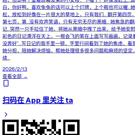
她，但却有个望着屏幕发呆的小女孩：下播了？好像没赶上...算
白，你好鸭，喜欢兔兔的话可以上个灯牌，上个舰也可以喔..
松，放松到好像在一片很大的草地上，只有我们... 翻开第
第七页，第...没有欢声笑语，只有无穷无尽的黑暗... 她焦
记...突然一只手拉住了她，将她从黑暗中拽了出来，给予她安
彩色的日记漂浮在天上，一根会飞的笔在上面写写画画，记录着后面的
没弄好”...写日记的我手里一顿，字里行间看到了她的焦虑，看
她分担，陪她解决烦恼，帮她处理很多很多问题和麻烦的坚定，因
续...
2026/2/13
查看全部 →
扫码在 App 里关注 ta