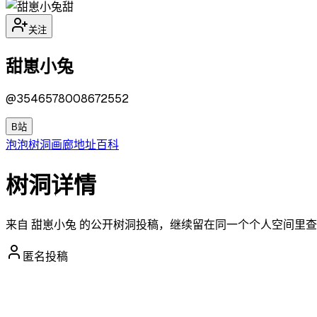
甜
关注
甜崽小兔
@
3546578008672552
B站
泡泡
树洞
画廊
地址
百科
树洞详情
来自 甜崽小兔 的公开树洞投稿，继续留在同一个个人空间里
匿名投稿