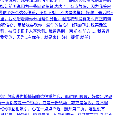
宝添了很多麻烦，现在知道的可能很少了，当时因为很多我的复杂的
然后...前面说因为一些问题提督咕咕了，有点气馁，因为我答应
.. （哎这个怎么这么伤感，不对不对，不该是这样） 好啦！最后啦~
心里，我总想着帮你分担帮你分担，但是我却没有怎么真正的帮
信心，带给我喜欢你，爱你的信心！ 好啦好啦...说实话这
多很多人喜欢着... 我曾遇到一束光 在前方 ...... 我曾遇
爱你，因为....有你在，就是家！ 好！ 提督 就任！
红包跑进你播播间偷感很重的我，那时候...咳咳，好像每次都
开每一页都或是一个惊喜，或是一份感动，亦或是争吵，是不愉
中互相吸引，心在一点点靠近... 翻开第二页，这里没有