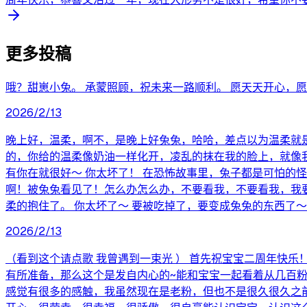
更多投稿
哦？甜崽小兔。 承蒙照顾，祝未来一路顺利。 愿天天开心，
2026/2/13
晚上好，温柔，啊不，是晚上好兔兔，哈哈，差点以为温柔就是
的，你给的温柔像奶油一样化开，凌乱的抹在我的脸上，就像
有你在就很好～ 你太坏了！ 在恐怖故事里，兔子都是可怕的
啊！被兔兔看见了！怎么办怎么办，不要看我，不要看我，我要
柔的抱住了。 你太坏了～ 要被吃掉了，要变成兔兔的东西了～
2026/2/13
（看到这个请点歌 我曾遇到一束光 ） 首先祝宝宝二周年快乐！
有所准备，那么这个是发自内心的~能和宝宝一起看着从几百
感觉有很多的感触，我虽然现在是老粉，但也不是很久很久之前就