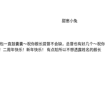
甜崽小兔
开心，钱包一直鼓囊囊～祝你舰长提督不会缺，总督也有好几个～祝你
！二周年快乐！新年快乐！ 有点尬所以不想透露姓名的舰长