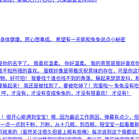
愿身体健康。愿心想事成。 希望有一天能和兔兔说点小秘密
你的名字了。 我喜欢温柔。 你好温柔。 我的意思是我好喜欢
我不知所措的喜欢。 蛋糕好像是带着庆祝意味的存在，可是你这
怪物，好可怕！ 我要找个谁也找不到的角落，躲起来瑟瑟发抖，和
躲起来！ 我还是被找到了，要被吃掉了！完蛋啦～ 兔兔没有吃
 哼，才没有，才没有变成兔兔的，才没有很喜欢！ 才没有！
！很开心能遇到宝宝！嗯....因为最近工作原因，弹幕有点少，但
粉一点一点到千粉，万粉，从十几舰，到百舰，陪宝宝一起看着
来的（虽然关注很久但是上舰有些晚）每次说到这个我都说：“ε=(