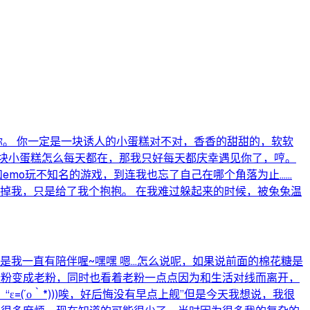
你。 你一定是一块诱人的小蛋糕对不对，香香的甜甜的，软软
块小蛋糕怎么每天都在，那我只好每天都庆幸遇见你了，哼。
emo玩不知名的游戏，到连我也忘了自己在哪个角落为止……
掉我，只是给了我个抱抱。 在我难过躲起来的时候，被兔兔温
是我一直有陪伴喔~嘿嘿 嗯...怎么说呢，如果说前面的棉花糖是
新粉变成老粉，同时也看着老粉一点点因为和生活对线而离开，
´ο｀*)))唉，好后悔没有早点上舰”但是今天我想说，我很