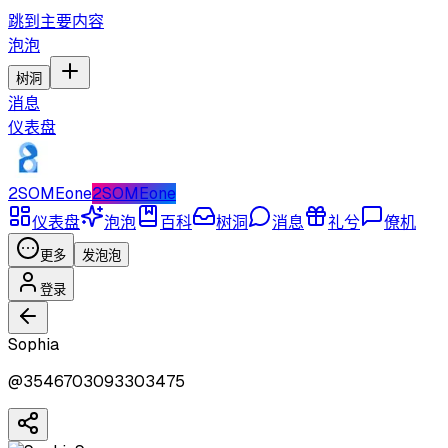
跳到主要内容
泡泡
树洞
消息
仪表盘
2SOMEone
2SOMEone
仪表盘
泡泡
百科
树洞
消息
礼兮
僚机
更多
发泡泡
登录
Sophia
@
3546703093303475