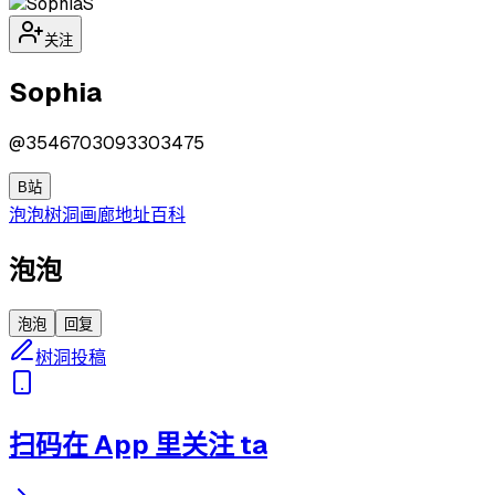
S
关注
Sophia
@
3546703093303475
B站
泡泡
树洞
画廊
地址
百科
泡泡
泡泡
回复
树洞投稿
扫码在 App 里关注 ta