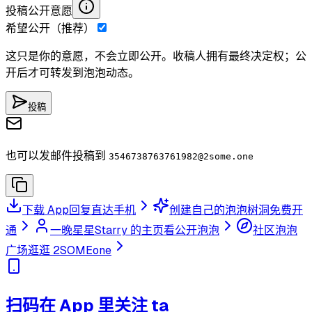
投稿公开意愿
希望公开（推荐）
这只是你的意愿，不会立即公开。收稿人拥有最终决定权；公
开后才可转发到泡泡动态。
投稿
也可以发邮件投稿到
3546738763761982
@2some.one
下载 App
回复直达手机
创建自己的泡泡树洞
免费开
通
一晚星星Starry 的主页
看公开泡泡
社区泡泡
广场
逛逛 2SOMEone
扫码在 App 里关注 ta