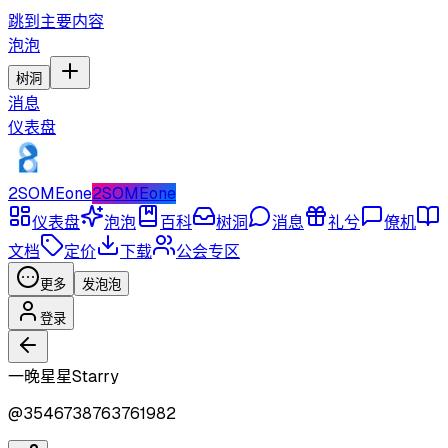
跳到主要内容
泡泡
树洞
消息
仪表盘
2SOMEone
2SOMEone
仪表盘
泡泡
百科
树洞
消息
礼兮
僚机
文档
定价
下载
公会专区
更多
发泡泡
登录
一晚星星Starry
@
3546738763761982