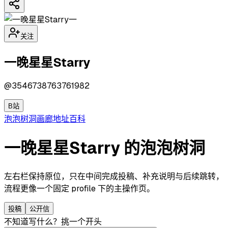
一
关注
一晚星星Starry
@
3546738763761982
B站
泡泡
树洞
画廊
地址
百科
一晚星星Starry 的泡泡树洞
左右栏保持原位，只在中间完成投稿、补充说明与后续跳转，
流程更像一个固定 profile 下的主操作页。
投稿
公开信
不知道写什么？挑一个开头