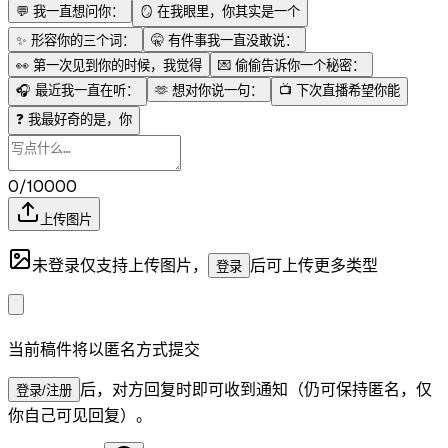
💬
我一直想问你：
🪞
在我眼里，你其实是一个
✨
形容你的三个词：
🤫
有件事我一直没敢说：
👀
第一次见到你的时候，我觉得
💌
偷偷告诉你一个秘密：
🎧
最近我一直在听：
🫶
想对你说一句：
📺
下次直播希望你能
❓
我最好奇的是，你
0/10000
上传图片
未登录仅支持上传图片，
后可上传更多类型
登录
当前稿件将以匿名方式提交
后，对方回复时即可收到通知（仍可保持匿名，仅
登录/注册
你自己可见回复）。