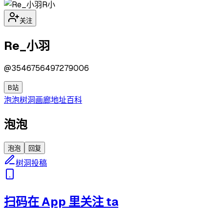
R小
关注
Re_小羽
@
3546756497279006
B站
泡泡
树洞
画廊
地址
百科
泡泡
泡泡
回复
树洞投稿
扫码在 App 里关注 ta