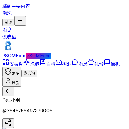
跳到主要内容
泡泡
树洞
消息
仪表盘
2SOMEone
2SOMEone
仪表盘
泡泡
百科
树洞
消息
礼兮
僚机
更多
发泡泡
登录
Re_小羽
@
3546756497279006