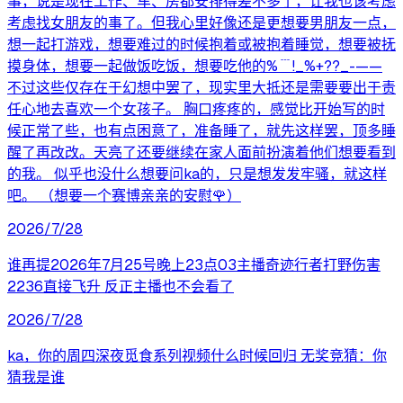
事，说是现在工作、车、房都安排得差不多了，让我也该考虑
考虑找女朋友的事了。但我心里好像还是更想要男朋友一点，
想一起打游戏，想要难过的时候抱着或被抱着睡觉，想要被抚
摸身体，想要一起做饭吃饭，想要吃他的%﹉!_%+??_-——
不过这些仅存在于幻想中罢了，现实里大抵还是需要要出于责
任心地去喜欢一个女孩子。 胸口疼疼的，感觉比开始写的时
候正常了些，也有点困意了，准备睡了，就先这样罢，顶多睡
醒了再改改。天亮了还要继续在家人面前扮演着他们想要看到
的我。 似乎也没什么想要问ka的，只是想发发牢骚，就这样
吧。 （想要一个赛博亲亲的安慰🌹）
2026/7/28
谁再提2026年7月25号晚上23点03主播奇迹行者打野伤害
2236直接飞升 反正主播也不会看了
2026/7/28
ka，你的周四深夜觅食系列视频什么时候回归 无奖竞猜：你
猜我是谁