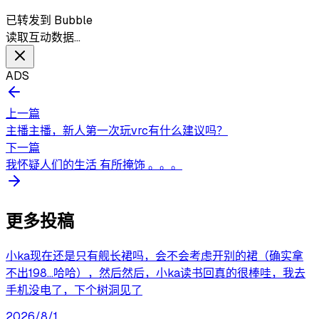
已转发到 Bubble
读取互动数据…
ADS
上一篇
主播主播，新人第一次玩vrc有什么建议吗？
下一篇
我怀疑人们的生活 有所掩饰 。。。
更多投稿
小ka现在还是只有舰长裙吗，会不会考虑开别的裙（确实拿
不出198…哈哈），然后然后，小ka读书回真的很棒哇，我去
手机没电了，下个树洞见了
2026/8/1