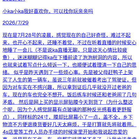
小ka小ka我好喜欢你，可以找你玩亲亲吗
2026/7/29
现在是7月28号的凌晨，感觉现在的自己好奇怪，难过不起
来，也开心不起来，还睡不着觉，不过在听着直播的时候安心
地睡了一会儿（不是说ka直播无聊，只是这天心情比较疲
惫），迷迷糊糊记得ka在下播前读了泡泡树洞的内容，所以
也就来试着写点什么倾诉一下，也顺便试着理清一下自己的思
绪。 似乎是昨天遇到了一些烦心事。先是被父母赶鸭子上架
买了人生的第一辆车，虽说三年前就被催着考出了驾驶证，但
因为对车实在不感兴趣，所以拿到证后几乎就没开过老爸的
车，现在的车也完全不想开。饭后练车时候还和老爸闹了几句
矛盾。 然后是网上买的显示屏贴膜今天到货了（为什么整这
个呢，因为个人感觉屏幕有点玻璃的那种反光感看着更舒服
点），同样标的24寸，膜却比屏幕小了一点，盖不全，乡下
物流不方便退换货要好几天太麻烦，于是打算就先将就着用。
4s店里等工作人员办手续的时候家里开始和我说起恋爱的