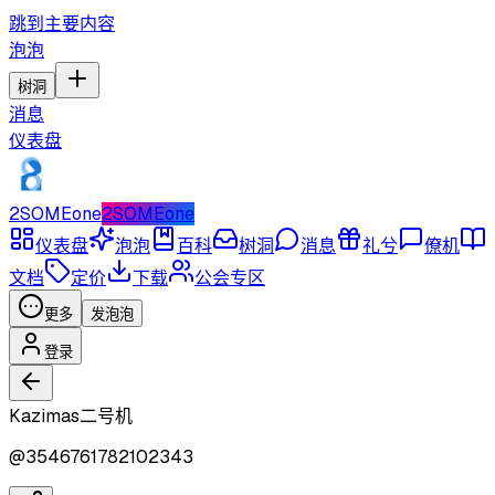
跳到主要内容
泡泡
树洞
消息
仪表盘
2SOMEone
2SOMEone
仪表盘
泡泡
百科
树洞
消息
礼兮
僚机
文档
定价
下载
公会专区
更多
发泡泡
登录
Kazimas二号机
@
3546761782102343