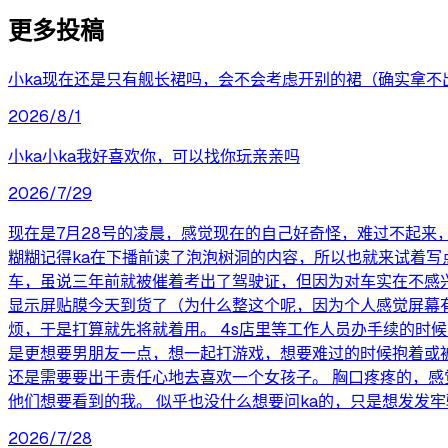
更多投稿
小ka现在还是只有舰长裙吗，会不会考虑开别的裙（确实拿不出
2026/8/1
小ka小ka我好喜欢你，可以找你玩亲亲吗
2026/7/29
现在是7月28号的凌晨，感觉现在的自己好奇怪，难过不起来
糊糊记得ka在下播前读了泡泡树洞的内容，所以也就来试着写
车，虽说三年前就被催着考出了驾驶证，但因为对车实在不感
显示屏贴膜今天到货了（为什么整这个呢，因为个人感觉屏幕
烦，于是打算就先将就着用。 4s店里等工作人员办手续的时
是更想要男朋友一点，想一起打游戏，想要难过的时候抱着或被
还是需要要出于责任心地去喜欢一个女孩子。 胸口疼疼的，
他们想要看到的我。 似乎也没什么想要问ka的，只是想发发牢
2026/7/28