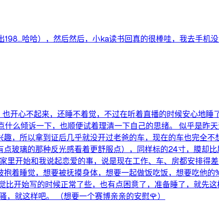
198…哈哈），然后然后，小ka读书回真的很棒哇，我去手机
，也开心不起来，还睡不着觉，不过在听着直播的时候安心地睡
点什么倾诉一下，也顺便试着理清一下自己的思绪。 似乎是昨
兴趣，所以拿到证后几乎就没开过老爸的车，现在的车也完全不想
有点玻璃的那种反光感看着更舒服点），同样标的24寸，膜却比
候家里开始和我说起恋爱的事，说是现在工作、车、房都安排得
抱着睡觉，想要被抚摸身体，想要一起做饭吃饭，想要吃他的%﹉!
感觉比开始写的时候正常了些，也有点困意了，准备睡了，就先这
骚，就这样吧。 （想要一个赛博亲亲的安慰🌹）