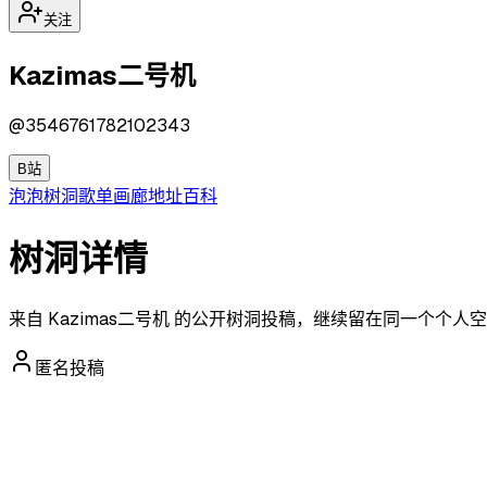
关注
Kazimas二号机
@
3546761782102343
B站
泡泡
树洞
歌单
画廊
地址
百科
树洞详情
来自 Kazimas二号机 的公开树洞投稿，继续留在同一个个
匿名投稿