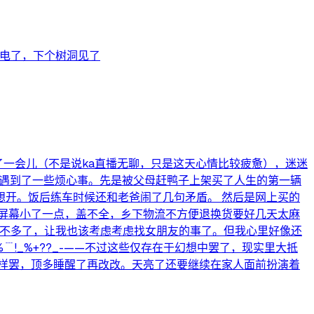
没电了，下个树洞见了
了一会儿（不是说ka直播无聊，只是这天心情比较疲惫），迷迷
天遇到了一些烦心事。先是被父母赶鸭子上架买了人生的第一辆
开。饭后练车时候还和老爸闹了几句矛盾。 然后是网上买的
屏幕小了一点，盖不全，乡下物流不方便退换货要好几天太麻
差不多了，让我也该考虑考虑找女朋友的事了。但我心里好像还
_%+??_-——不过这些仅存在于幻想中罢了，现实里大抵
样罢，顶多睡醒了再改改。天亮了还要继续在家人面前扮演着