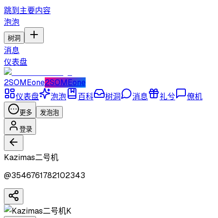
跳到主要内容
泡泡
树洞
消息
仪表盘
2SOMEone
2SOMEone
仪表盘
泡泡
百科
树洞
消息
礼兮
僚机
更多
发泡泡
登录
Kazimas二号机
@
3546761782102343
K