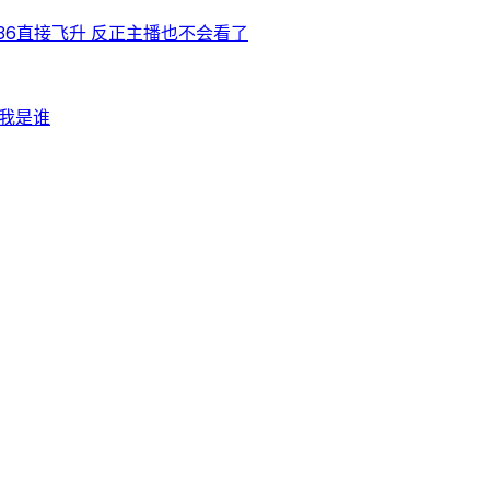
236直接飞升 反正主播也不会看了
猜我是谁