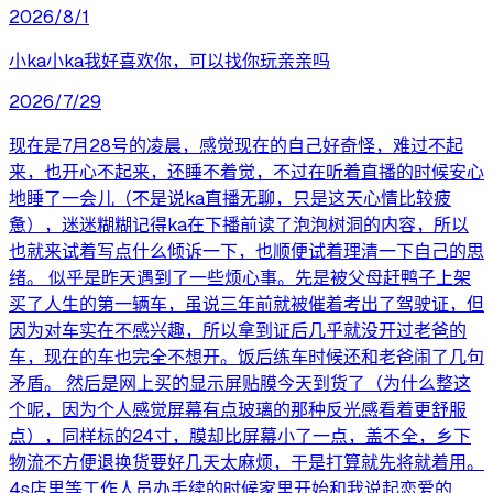
2026/8/1
小ka小ka我好喜欢你，可以找你玩亲亲吗
2026/7/29
现在是7月28号的凌晨，感觉现在的自己好奇怪，难过不起
来，也开心不起来，还睡不着觉，不过在听着直播的时候安心
地睡了一会儿（不是说ka直播无聊，只是这天心情比较疲
惫），迷迷糊糊记得ka在下播前读了泡泡树洞的内容，所以
也就来试着写点什么倾诉一下，也顺便试着理清一下自己的思
绪。 似乎是昨天遇到了一些烦心事。先是被父母赶鸭子上架
买了人生的第一辆车，虽说三年前就被催着考出了驾驶证，但
因为对车实在不感兴趣，所以拿到证后几乎就没开过老爸的
车，现在的车也完全不想开。饭后练车时候还和老爸闹了几句
矛盾。 然后是网上买的显示屏贴膜今天到货了（为什么整这
个呢，因为个人感觉屏幕有点玻璃的那种反光感看着更舒服
点），同样标的24寸，膜却比屏幕小了一点，盖不全，乡下
物流不方便退换货要好几天太麻烦，于是打算就先将就着用。
4s店里等工作人员办手续的时候家里开始和我说起恋爱的