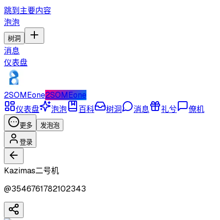
跳到主要内容
泡泡
树洞
消息
仪表盘
2SOMEone
2SOMEone
仪表盘
泡泡
百科
树洞
消息
礼兮
僚机
更多
发泡泡
登录
Kazimas二号机
@
3546761782102343