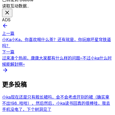
读取互动数据…
ADS
上一篇
小Ka小Ka，你喜欢喝什么茶？还有就是，你玩崩坏星穹铁道
吗？
下一篇
过来凑个热闹，康康大家都有什么样的问题~不过小ka什么时
候能解封啊~
更多投稿
小ka现在还是只有舰长裙吗，会不会考虑开别的裙（确实拿
不出198…哈哈），然后然后，小ka读书回真的很棒哇，我去
手机没电了，下个树洞见了