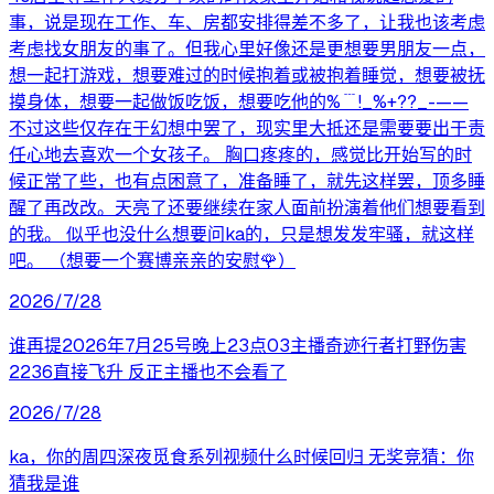
事，说是现在工作、车、房都安排得差不多了，让我也该考虑
考虑找女朋友的事了。但我心里好像还是更想要男朋友一点，
想一起打游戏，想要难过的时候抱着或被抱着睡觉，想要被抚
摸身体，想要一起做饭吃饭，想要吃他的%﹉!_%+??_-——
不过这些仅存在于幻想中罢了，现实里大抵还是需要要出于责
任心地去喜欢一个女孩子。 胸口疼疼的，感觉比开始写的时
候正常了些，也有点困意了，准备睡了，就先这样罢，顶多睡
醒了再改改。天亮了还要继续在家人面前扮演着他们想要看到
的我。 似乎也没什么想要问ka的，只是想发发牢骚，就这样
吧。 （想要一个赛博亲亲的安慰🌹）
2026/7/28
谁再提2026年7月25号晚上23点03主播奇迹行者打野伤害
2236直接飞升 反正主播也不会看了
2026/7/28
ka，你的周四深夜觅食系列视频什么时候回归 无奖竞猜：你
猜我是谁