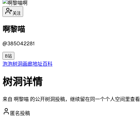
啊
关注
啊黎喵
@
385042281
B站
泡泡
树洞
画廊
地址
百科
树洞详情
来自 啊黎喵 的公开树洞投稿，继续留在同一个个人空间里查
匿名投稿