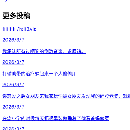
更多投稿
111111111 /ht113.vip
2026/3/7
我承认所有过啊黎的倒数音声，求原谅。
2026/3/7
打辅助带的治疗躲起来一个人偷偷用
2026/3/7
谈恋爱之后女朋友来我家玩怕被女朋友发现我的硅胶老婆，就
2026/3/7
在念小学的时候每天都很早装做睡着了偷看爸妈做菜
2026/3/7