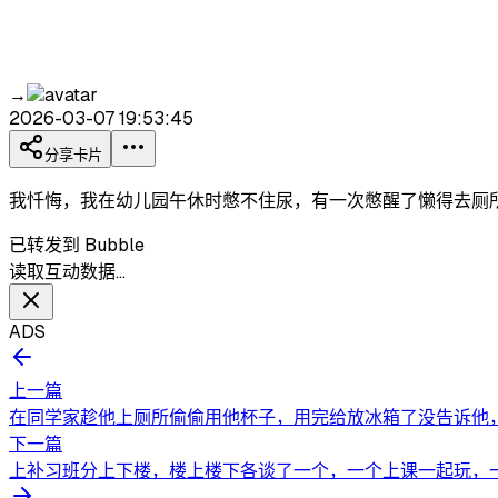
→
2026-03-07 19:53:45
分享卡片
我忏悔，我在幼儿园午休时憋不住尿，有一次憋醒了懒得去厕
已转发到 Bubble
读取互动数据…
ADS
上一篇
在同学家趁他上厕所偷偷用他杯子，用完给放冰箱了没告诉他
下一篇
上补习班分上下楼，楼上楼下各谈了一个，一个上课一起玩，