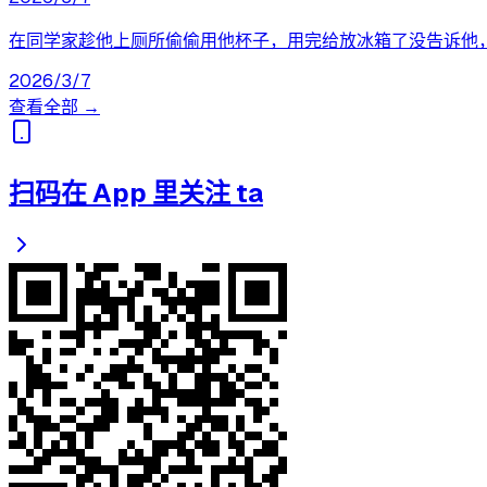
在同学家趁他上厕所偷偷用他杯子，用完给放冰箱了没告诉他
2026/3/7
查看全部 →
扫码在 App 里关注 ta