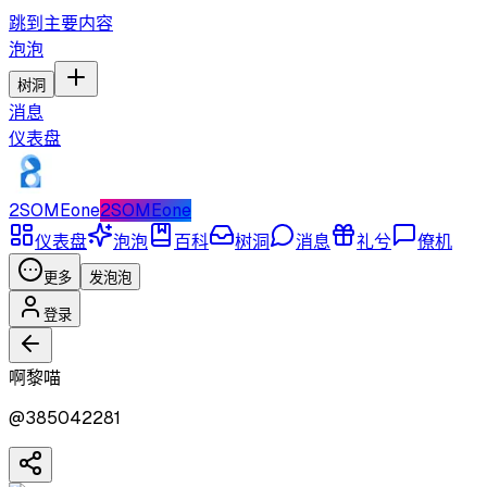
跳到主要内容
泡泡
树洞
消息
仪表盘
2SOMEone
2SOMEone
仪表盘
泡泡
百科
树洞
消息
礼兮
僚机
更多
发泡泡
登录
啊黎喵
@
385042281