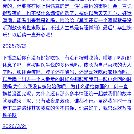
衰的，但能够在网上相遇真的是一件很幸运的事啊！会一直记
得敖夜的。也不整什么煽情的话了，祝你以后天天开心，好运
满满，能看出来我是谁吗，哈哈哈（其实还有一个遗憾就是没
听到敖夜的世末歌者，不过人生总是有遗憾的）最后！毕业快
乐！以后请一直开心吧！
2026/3/21
下播之后你有没有好好吃饭，有没有按时吃药，睡够了吗好好
休息了吗，有按照医生说的多运动吗，成长为自己喜欢的大人
了吗，腰还会疼吗，脖子还在酸吗，还是喜欢吃那家炒面吗，
以后晚上出去一个人散步的时候会想起和我们一起电台回的时
候吗 为什么我没有多陪陪你呢，为什么想给你画的二创一直
拖着没画完呢，为什么还有那么多事情还没一起做我们的故事
就要结束了呢，只有敖夜是敖夜，谁都不行。虽然我平时一直
走下三路路线其实我真的舍不得你，你最好了，我只喜欢敖夜
铁子呀
2026/3/21