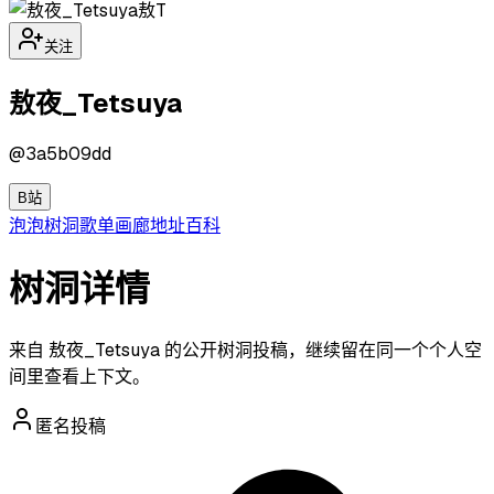
敖T
关注
敖夜_Tetsuya
@
3a5b09dd
B站
泡泡
树洞
歌单
画廊
地址
百科
树洞详情
来自 敖夜_Tetsuya 的公开树洞投稿，继续留在同一个个人空
间里查看上下文。
匿名投稿