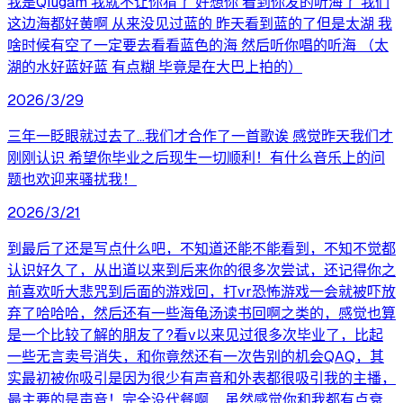
我是Qiugam 我就不让你猜了 好想你 看到你发的听海了 我们
这边海都好黄啊 从来没见过蓝的 昨天看到蓝的了但是太湖 我
啥时候有空了一定要去看看蓝色的海 然后听你唱的听海 （太
湖的水好蓝好蓝 有点糊 毕竟是在大巴上拍的）
2026/3/29
三年一眨眼就过去了…我们才合作了一首歌诶 感觉昨天我们才
刚刚认识 希望你毕业之后现生一切顺利！有什么音乐上的问
题也欢迎来骚扰我！
2026/3/21
到最后了还是写点什么吧，不知道还能不能看到，不知不觉都
认识好久了，从出道以来到后来你的很多次尝试，还记得你之
前喜欢听大悲咒到后面的游戏回，打vr恐怖游戏一会就被吓放
弃了哈哈哈，然后还有一些海龟汤读书回啊之类的，感觉也算
是一个比较了解的朋友了?看v以来见过很多次毕业了，比起
一些无言卖号消失，和你竟然还有一次告别的机会QAQ，其
实最初被你吸引是因为很少有声音和外表都很吸引我的主播，
最主要的是声音！完全没代餐啊……虽然感觉你和我都有点衰