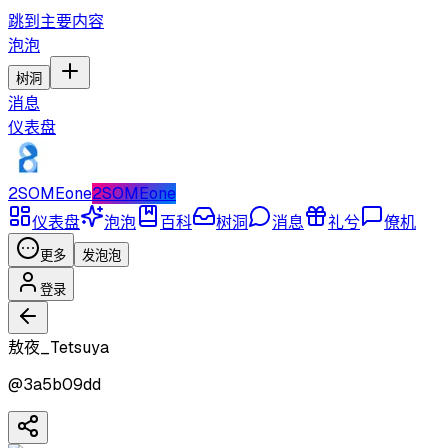
跳到主要内容
泡泡
树洞
消息
仪表盘
2SOMEone
2SOMEone
仪表盘
泡泡
百科
树洞
消息
礼兮
僚机
更多
发泡泡
登录
敖夜_Tetsuya
@
3a5b09dd