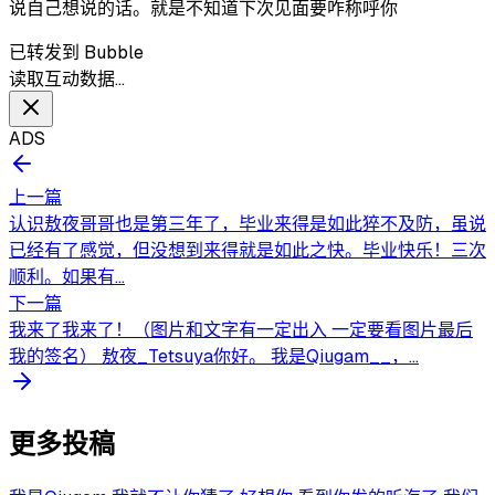
说自己想说的话。就是不知道下次见面要咋称呼你
已转发到 Bubble
读取互动数据…
ADS
上一篇
认识敖夜哥哥也是第三年了，毕业来得是如此猝不及防，虽说
已经有了感觉，但没想到来得就是如此之快。毕业快乐！三次
顺利。如果有...
下一篇
我来了我来了！（图片和文字有一定出入 一定要看图片最后
我的签名） 敖夜_Tetsuya你好。 我是Qiugam__，...
更多投稿