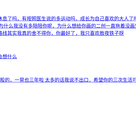
休息了吗，有按照医生说的多运动吗，成长为自己喜欢的大人了
 为什么我没有多陪陪你呢，为什么想给你画的二创一直拖着没画
路线其实我真的舍不得你，你最好了，我只喜欢敖夜铁子呀
会想什么
入股的，一晃也三年啦 太多的话我说不出口，希望你的三次生活