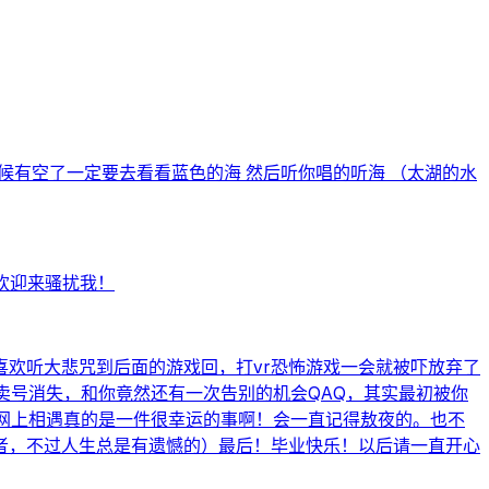
啥时候有空了一定要去看看蓝色的海 然后听你唱的听海 （太湖的水
欢迎来骚扰我！
欢听大悲咒到后面的游戏回，打vr恐怖游戏一会就被吓放弃了
卖号消失，和你竟然还有一次告别的机会QAQ，其实最初被你
网上相遇真的是一件很幸运的事啊！会一直记得敖夜的。也不
者，不过人生总是有遗憾的）最后！毕业快乐！以后请一直开心