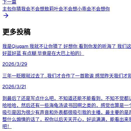
下一篇
主包你猜我会不会想敖莉叶会不会想小乖会不会想你
更多投稿
我是Qiugam 我就不让你猜了 好想你 看到你发的听海了 
好蓝好蓝 有点糊 毕竟是在大巴上拍的）
2026/3/29
三年一眨眼就过去了…我们才合作了一首歌诶 感觉昨天我们才
2026/3/21
到最后了还是写点什么吧，不知道还能不能看到，不知不觉都
哈哈哈，然后还有一些海龟汤读书回啊之类的，感觉也算是一个
吸引是因为很少有声音和外表都很吸引我的主播，最主要的是
整什么煽情的话了，祝你以后天天开心，好运满满，能看出来
吧！