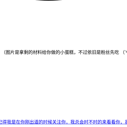
•᷄ࡇ•᷅，以后要保重身体哦。 （图片是拿剩的材料给你做的小蛋糕，不过依旧是粉丝先吃 （´
得我是在你刚出道的时候关注你，我总会时不时的来看看你，虽然