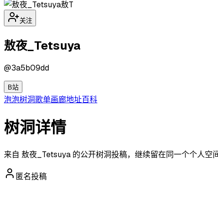
敖T
关注
敖夜_Tetsuya
@
3a5b09dd
B站
泡泡
树洞
歌单
画廊
地址
百科
树洞详情
来自 敖夜_Tetsuya 的公开树洞投稿，继续留在同一个个人
匿名投稿