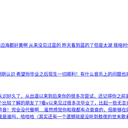
我们这边海都好黄啊 从来没见过蓝的 昨天看到蓝的了但是太湖 我
刚刚认识 希望你毕业之后现生一切顺利！有什么音乐上的问题也
认识好久了，从出道以来到后来你的很多次尝试，还记得你之前喜
比较了解的朋友了?看v以来见过很多次毕业了，比起一些无言
声音！完全没代餐啊……虽然感觉你和我都有点衰衰的，但能够在
我是谁吗，哈哈哈（其实还有一个遗憾就是没听到敖夜的世末歌