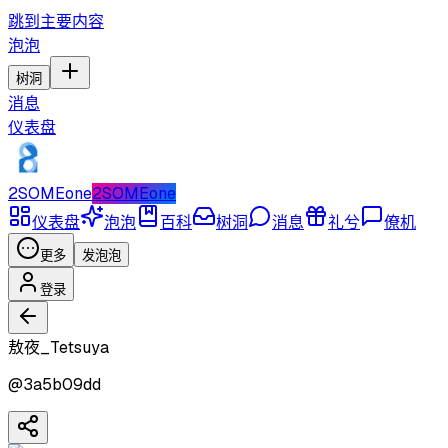
跳到主要内容
泡泡
树洞
消息
仪表盘
2SOMEone
2SOMEone
仪表盘
泡泡
百科
树洞
消息
礼兮
僚机
更多
发泡泡
登录
敖夜_Tetsuya
@
3a5b09dd