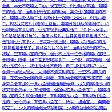
至此，再无不敬喃之二心。现在想来，倒也颇为有趣。 喃喃
真的很厉害，当时刚开始直播的时候，某兔还怕喃喃播的不
好，喃喃举办活动了还找我们让一起帮忙出出力，倒是小看
了。B站我花过时间看的主播里，喃喃算是顶级的那种了，和
她聊天挺有意思的，也是有很多经典对话了，“你什么意思，
XX”哈哈哈挺好玩的。 但怎么说呢，我其实看喃喃也挺少的，
送礼物也没有多少，记得第一次上舰，喃喃小总结里写的是
“喃喃也是出息了，竟能得到我的舰长”，当时给我乐的不行。
我呢，空有喃小宝的资历，但说不上是一位合格的喃小宝吧，
要陪伴没陪伴，隔三差五想吃零食了，上个舰，属实难绷，但
我说是这么说，我还是死性不改哈，改了那还是我吗？ 人生
像海一样很大很大，大到看不清来时的路，更望不尽前头的
岸，在这无边无际的海上飘着，有时候会略感迷茫和寂寞，但
身旁总会有那么一条小鱼慢慢围绕着你游，尽头的岸和渺小的
我究竟会怎样，没有谁知道，但起码这条小鱼会在乎。喃喃和
喃小宝的关系就像如此吧，有时喃喃是小鱼，有时我们是鱼，
是的，无论怎样，有这条小鱼在乎，所以，加油宝贝，向前看
就完了。 少女的情愫似光转瞬明亮，少年的领悟似雾后知后