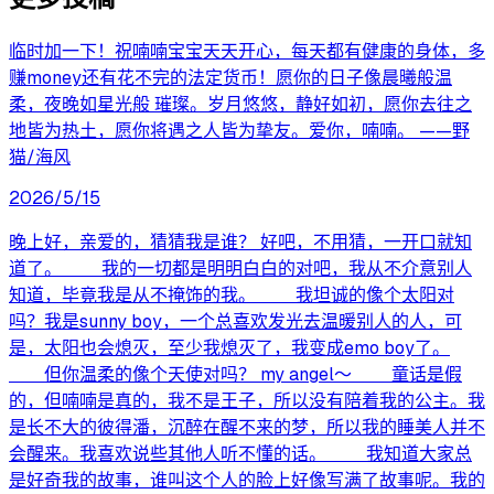
临时加一下！祝喃喃宝宝天天开心，每天都有健康的身体，多
赚money还有花不完的法定货币！愿你的日子像晨曦般温
柔，夜晚如星光般 璀璨。岁月悠悠，静好如初，愿你去往之
地皆为热土，愿你将遇之人皆为挚友。爱你，喃喃。 ——野
猫/海风
2026/5/15
晚上好，亲爱的，猜猜我是谁？ 好吧，不用猜，一开口就知
道了。 我的一切都是明明白白的对吧，我从不介意别人
知道，毕竟我是从不掩饰的我。 我坦诚的像个太阳对
吗？我是sunny boy，一个总喜欢发光去温暖别人的人，可
是，太阳也会熄灭，至少我熄灭了，我变成emo boy了。
但你温柔的像个天使对吗？ my angel～ 童话是假
的，但喃喃是真的，我不是王子，所以没有陪着我的公主。我
是长不大的彼得潘，沉醉在醒不来的梦，所以我的睡美人并不
会醒来。我喜欢说些其他人听不懂的话。 我知道大家总
是好奇我的故事，谁叫这个人的脸上好像写满了故事呢。我的