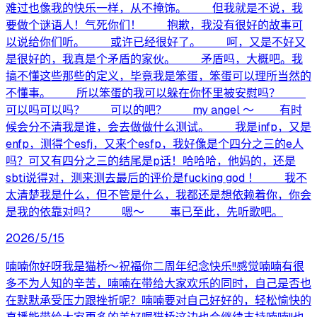
难过也像我的快乐一样，从不掩饰。 但我就是不说，我
要做个谜语人！气死你们！ 抱歉，我没有很好的故事可
以说给你们听。 或许已经很好了。 呵，又是不好又
是很好的，我真是个矛盾的家伙。 矛盾吗，大概吧。我
搞不懂这些那些的定义，毕竟我是笨蛋，笨蛋可以理所当然的
不懂事。 所以笨蛋的我可以躲在你怀里被安慰吗？
可以吗可以吗？ 可以的吧？ my angel ～ 有时
候会分不清我是谁，会去做做什么测试。 我是infp，又是
enfp，测得个esfj，又来个esfp，我好像是个四分之三的e人
吗？可又有四分之三的结尾是p话！哈哈哈，他妈的，还是
sbti说得对，测来测去最后的评价是fucking god ！ 我不
太清楚我是什么，但不管是什么，我都还是想依赖着你，你会
是我的依靠对吗？ 嗯～ 事已至此，先听歌吧。
2026/5/15
喃喃你好呀我是猫桥～祝福你二周年纪念快乐!!感觉喃喃有很
多不为人知的辛苦，喃喃在带给大家欢乐的同时，自己是否也
在默默承受压力跟挫折呢？喃喃要对自己好好的，轻松愉快的