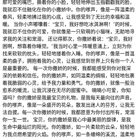
那可爱的嘴巴，撅着你的小脸，轻轻地伸出玉指戳戳我的脸，
我就忍不住融化在你的小撒娇中。你的嗲声，像是一阵温柔的
春风，轻柔地拂过我的心底，让我感受到了无比的幸福和温
暖。 当你小声嘟囔着：“宝贝，我好想吃冰淇淋啊！”的时候，
我就忍不住你的可爱，你就像是一只软萌的小猫咪，无助地寻
求我的关注和宠溺， 还记得那次，你撒娇着说：“宝贝，我好
困啊，想靠着你睡觉。”我当时心里一阵暖意涌上，立刻为你
找来软软的枕头，轻轻地搂着你入睡。你的嗲声，像是一首温
柔的曲子，拥抱着我的心灵，让我感觉到世界上只有你一个人
是最重要的。 每一次你撒娇的时候，我都能感受到你对我深
深的依赖和信任。你的撒娇声，如同温柔的绸缎，轻轻地包裹
着我脆弱的心灵，给予我力量和勇气。你的撒娇，就像一股治
愈系的暖流，让我沉浸在无尽的甜蜜中。 喃喃小可爱，你知
道吗？你的撒娇是我最宝贝的礼物，是我每天最向往的声音。
你的嗲声，像是一朵盛开的花朵，散发出迷人的芬芳，让我无
法自拔。每一次你撒娇的时候，我都愿意为你付出所有，宠溺
你一生一世。 宝贝，你的撒娇是我心中最美丽的旋律，是我
生命中最灿烂的阳光。你的撒娇，如一片柔软的云朵，轻轻地
为我点燃希望的火焰。你的嗲声，如一条缠绵的溪流，温柔地