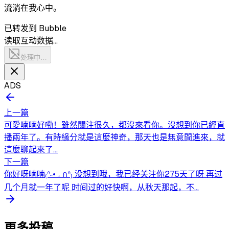
流淌在我心中。
已转发到 Bubble
读取互动数据…
处理中…
ADS
上一篇
可愛喃喃好嘞！雖然關注很久，都沒來看你。沒想到你已經直
播兩年了。有時緣分就是這麼神奇，那天也是無意間進來，就
這麼聊起來了...
下一篇
你好呀喃喃₍ᐢ˶• ˔ กᐢ₎ 没想到哦，我已经关注你275天了呀 再过
几个月就一年了呢 时间过的好快啊，从秋天那起，不...
更多投稿