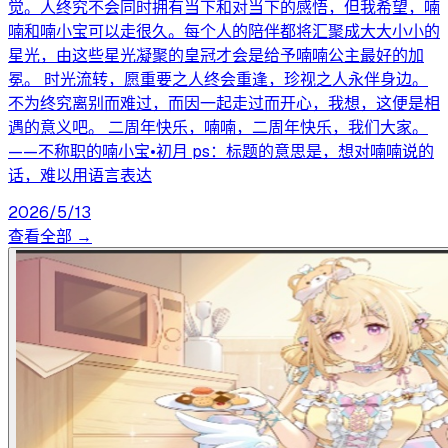
觉。人终究不会同时拥有当下和对当下的感悟，但我希望，喃
喃和喃小宝可以走很久。每个人的陪伴都将汇聚成大大小小的
星光，由这些星光凝聚的皇冠才会是给予喃喃公主最好的加
冕。 时光流转，愿重要之人终会重逢，珍视之人永伴身边。
不为终究离别而难过，而因一起走过而开心，我想，这便是相
遇的意义吧。 二周年快乐，喃喃，二周年快乐，我们大家。
——不称职的喃小宝•初月 ps：标题的意思是，想对喃喃说的
话，难以用语言表达
2026/5/13
查看全部 →