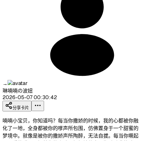
→
琳喃喃の波妞
2026-05-07 00:30:42
分享卡片
喃喃小宝贝，你知道吗？每当你撒娇的时候，我的心都被你融
化了一地，全身都被你的嗲声所包围，仿佛置身于一个甜蜜的
梦境中。就像是被你的撒娇声所陶醉，无法自拔。每当你噘起