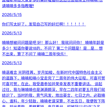
直播能带给大家更多的美好喔猫桥这边也会继续支持喃喃!!也
请喃喃多多指教喔!!
2026/5/15
你们写太好了，发现自己写的好烂啊！！！！！！
2026/5/13
喃喃想被问问题是吧 好！那么好！ 我就问问你！ 喃喃年龄是
多少！知道你要说18的，不问了 第二个问题是！是.....是..... 想
不出来，算了不问了 喃喃二周年快乐！
2026/5/13
喃语难言 光阴荏苒，岁月如梭，在新时代中国特色社会主义
的道路下，喃喃和喃小宝走完了二周年的伟大征程，可喜可贺
可喜可贺，在此，我受邀参加并荣幸发表不重要讲话。 谈起
过往，我与琳喃喃也是渊源颇深，早在二四年初夏五月我们就
结识了，当时的我，意气风发，放出豪言，七日之内，必取喃
心，谁料，年少轻敌，喃喃老谋深算，不出五日，我便败下阵
来，韬光养晦，养精蓄锐，来月再战，却被冠以“勾诗”之名，