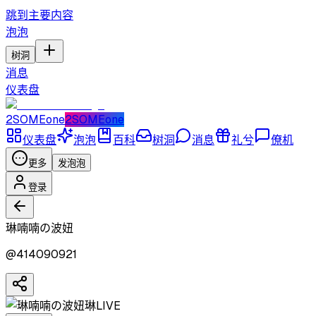
跳到主要内容
泡泡
树洞
消息
仪表盘
2SOMEone
2SOMEone
仪表盘
泡泡
百科
树洞
消息
礼兮
僚机
更多
发泡泡
登录
琳喃喃の波妞
@
414090921
琳
LIVE