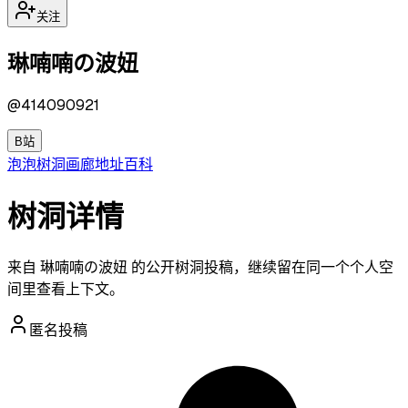
关注
琳喃喃の波妞
@
414090921
B站
泡泡
树洞
画廊
地址
百科
树洞详情
来自 琳喃喃の波妞 的公开树洞投稿，继续留在同一个个人空
间里查看上下文。
匿名投稿