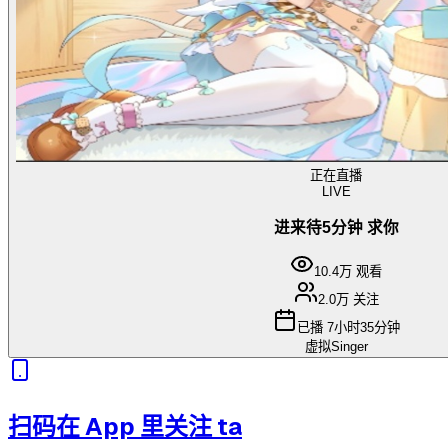
正在直播
LIVE
进来待5分钟 求你
10.4万
观看
2.0万
关注
已播
7小时35分钟
虚拟Singer
扫码在 App 里关注 ta