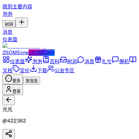
跳到主要内容
泡泡
树洞
消息
仪表盘
2SOMEone
2SOMEone
仪表盘
泡泡
百科
树洞
消息
礼兮
僚机
文档
定价
下载
公会专区
更多
发泡泡
登录
光光
@
422362