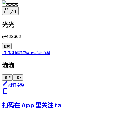
光
关注
光光
@
422362
B站
泡泡
树洞
歌单
画廊
地址
百科
泡泡
泡泡
回复
树洞投稿
扫码在 App 里关注 ta