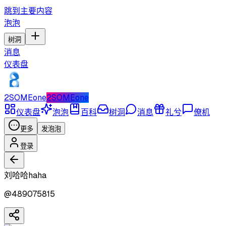
跳到主要内容
泡泡
树洞
消息
仪表盘
2SOMEone
2SOMEone
仪表盘
泡泡
百科
树洞
消息
礼兮
僚机
更多
发泡泡
登录
刘哈哈haha
@
489075815