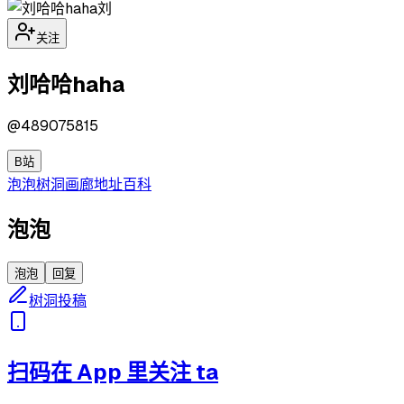
刘
关注
刘哈哈haha
@
489075815
B站
泡泡
树洞
画廊
地址
百科
泡泡
泡泡
回复
树洞投稿
扫码在 App 里关注 ta