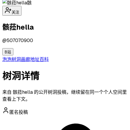
骸
关注
骸菈hella
@
507070900
B站
泡泡
树洞
画廊
地址
百科
树洞详情
来自 骸菈hella 的公开树洞投稿，继续留在同一个个人空间里
查看上下文。
匿名投稿