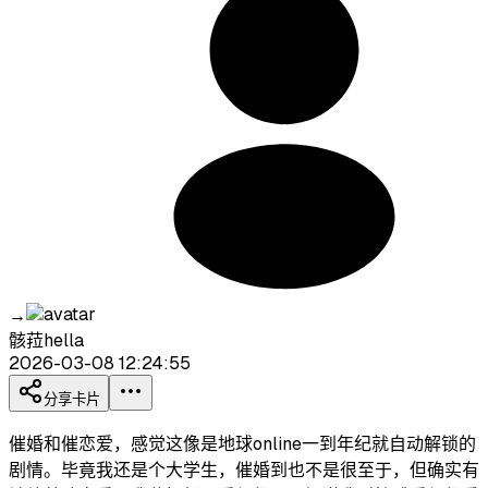
→
骸菈hella
2026-03-08 12:24:55
分享卡片
催婚和催恋爱，感觉这像是地球online一到年纪就自动解锁的
剧情。毕竟我还是个大学生，催婚到也不是很至于，但确实有