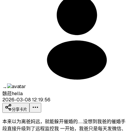
→
骸菈hella
2026-03-08 12:19:56
分享卡片
本来以为离爸妈远，就能躲开催婚的……没想到我爸的催婚手
段直接升级到了远程监控我 一开始，我爸只是每天发微信、