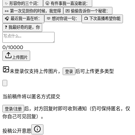
✨
形容你的三个词：
🤫
有件事我一直没敢说：
👀
第一次见到你的时候，我觉得
💌
偷偷告诉你一个秘密：
🎧
最近我一直在听：
🫶
想对你说一句：
📺
下次直播希望你能
❓
我最好奇的是，你
0/10000
上传图片
未登录仅支持上传图片，
后可上传更多类型
登录
当前稿件将以匿名方式提交
后，对方回复时即可收到通知（仍可保持匿名，仅
登录/注册
你自己可见回复）。
投稿公开意愿