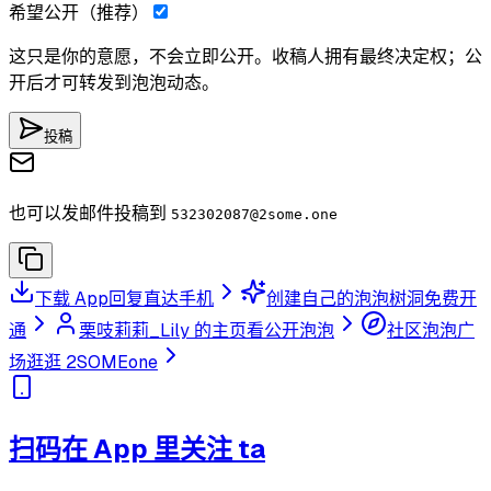
希望公开（推荐）
这只是你的意愿，不会立即公开。收稿人拥有最终决定权；公
开后才可转发到泡泡动态。
投稿
也可以发邮件投稿到
532302087
@2some.one
下载 App
回复直达手机
创建自己的泡泡树洞
免费开
通
栗吱莉莉_Lily 的主页
看公开泡泡
社区泡泡广
场
逛逛 2SOMEone
扫码在 App 里关注 ta