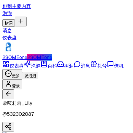
跳到主要内容
泡泡
树洞
消息
仪表盘
2SOMEone
2SOMEone
仪表盘
泡泡
百科
树洞
消息
礼兮
僚机
更多
发泡泡
登录
栗吱莉莉_Lily
@
532302087