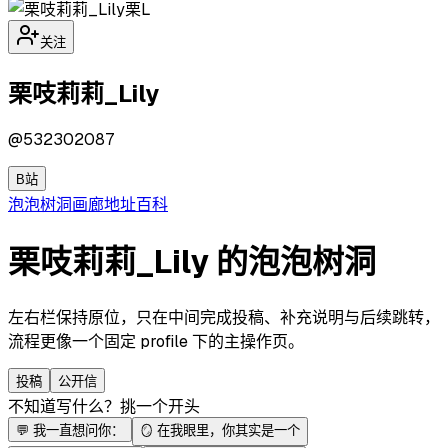
栗L
关注
栗吱莉莉_Lily
@
532302087
B站
泡泡
树洞
画廊
地址
百科
栗吱莉莉_Lily 的泡泡树洞
左右栏保持原位，只在中间完成投稿、补充说明与后续跳转，
流程更像一个固定 profile 下的主操作页。
投稿
公开信
不知道写什么？挑一个开头
💬
我一直想问你：
🪞
在我眼里，你其实是一个