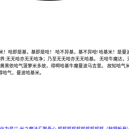
米！哈即是基，基即是哈！ 哈不异基，基不异哈! 哈基米！是曼
米界;无无哈亦无无哈净；乃至无无哈亦无无哈基。 无哈牛魔达，
世黄黑依哈气菠萝米多故，得啊哈基牛魔曼波马吉里。 故知哈气
魔得哈气，曼波哈基米。
为星尘 光之魔法汇聚吾心 邦邦邦邦邦邦邦邦邦邦（敲钢板音） .