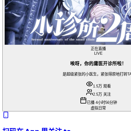
正在直播
LIVE
唉呀，你的庸医开诊所啦！
是超级紧张的小医生，紧张得原地打转TA
1.5万
观看
2.5万
关注
已播
4小时56分钟
虚拟日常