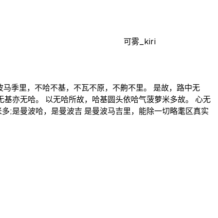
可雾_kiri
波马季里，不哈不基，不瓦不原，不齁不里。 是故，路中无
无基亦无哈。 以无哈所故，哈基圆头依哈气菠萝米多故。 心无
米多;是曼波哈，是曼波吉 是曼波马吉里，能除一切略耄区真实
..