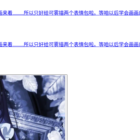
来着…………所以只好给可雾描两个表情包啦。等咱以后学会画画后
来着…………所以只好给可雾描两个表情包啦。等咱以后学会画画后