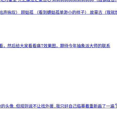
咏叹） 顾蛄孤 （看到蟪蛄孤单渺小的样子） 故辜古（我就想一
看，然后给大家看看痛T效果图，期待今年抽象派大师的联系
头像…但规则说不让找外援…我只好自己临摹着重新画了一遍 ꒦ິ^꒦