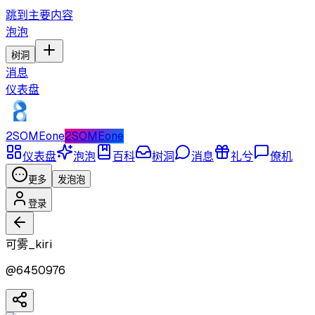
跳到主要内容
泡泡
树洞
消息
仪表盘
2SOMEone
2SOMEone
仪表盘
泡泡
百科
树洞
消息
礼兮
僚机
更多
发泡泡
登录
可雾_kiri
@
6450976