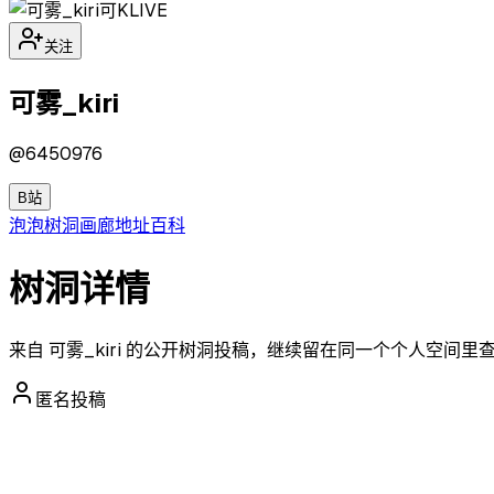
可K
LIVE
关注
可雾_kiri
@
6450976
B站
泡泡
树洞
画廊
地址
百科
树洞详情
来自 可雾_kiri 的公开树洞投稿，继续留在同一个个人空间里
匿名投稿