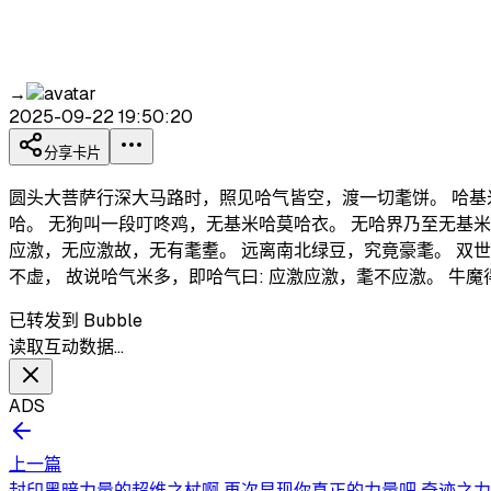
→
2025-09-22 19:50:20
分享卡片
圆头大菩萨行深大马路时，照见哈气皆空，渡一切耄饼。 哈基
哈。 无狗叫一段叮咚鸡，无基米哈莫哈衣。 无哈界乃至无基
应激，无应激故，无有耄耋。 远离南北绿豆，究竟豪耄。 双
不虚， 故说哈气米多，即哈气曰: 应激应激，耄不应激。 牛
已转发到 Bubble
读取互动数据…
ADS
上一篇
封印黑暗力量的超维之杖啊 再次显现你真正的力量吧 奇迹之力化