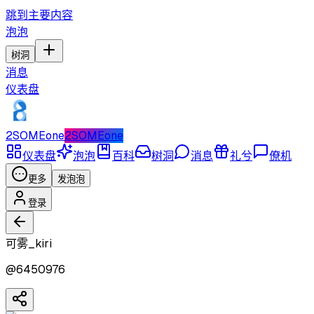
跳到主要内容
泡泡
树洞
消息
仪表盘
2SOMEone
2SOMEone
仪表盘
泡泡
百科
树洞
消息
礼兮
僚机
更多
发泡泡
登录
可雾_kiri
@
6450976