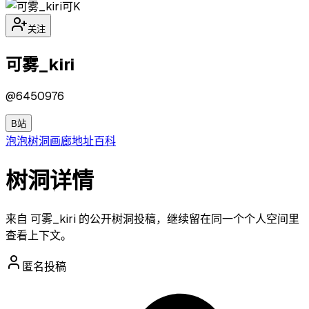
可K
关注
可雾_kiri
@
6450976
B站
泡泡
树洞
画廊
地址
百科
树洞详情
来自 可雾_kiri 的公开树洞投稿，继续留在同一个个人空间里
查看上下文。
匿名投稿