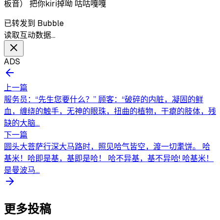
板音） 把你kiri掉呦 咕咕嘎嘎
已转发到 Bubble
读取互动数据…
ADS
上一篇
服务员：“先生您要什么？” 顾客：“破碎的内脏，凝固的鲜
血，缠绕的触手，无神的眼珠，扭曲的植物，干瘪的肢体，残
缺的大脑...
下一篇
圆头大菩萨行深大马路时，照见哈气皆空，渡一切耄饼。 哈
基米！哈即是基，基即是哈！ 哈不异基，基不异哈! 哈基米！
是曼波马...
更多投稿