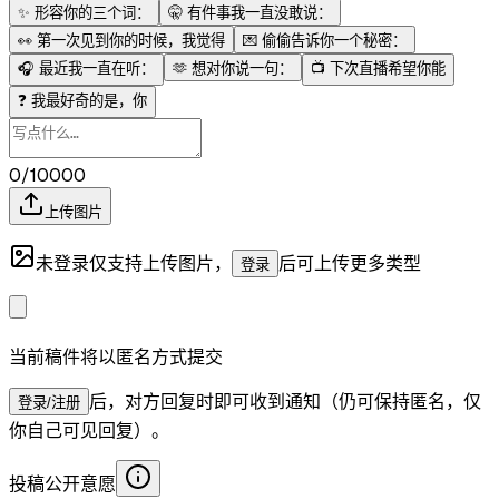
✨
形容你的三个词：
🤫
有件事我一直没敢说：
👀
第一次见到你的时候，我觉得
💌
偷偷告诉你一个秘密：
🎧
最近我一直在听：
🫶
想对你说一句：
📺
下次直播希望你能
❓
我最好奇的是，你
0/10000
上传图片
未登录仅支持上传图片，
后可上传更多类型
登录
当前稿件将以匿名方式提交
后，对方回复时即可收到通知（仍可保持匿名，仅
登录/注册
你自己可见回复）。
投稿公开意愿