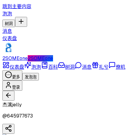
跳到主要内容
泡泡
树洞
消息
仪表盘
2SOMEone
2SOMEone
仪表盘
泡泡
百科
树洞
消息
礼兮
僚机
更多
发泡泡
登录
杰漓jelly
@
645977673