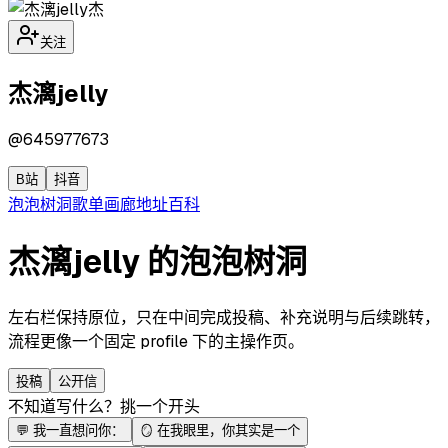
杰
关注
杰漓jelly
@
645977673
B站
抖音
泡泡
树洞
歌单
画廊
地址
百科
杰漓jelly 的泡泡树洞
左右栏保持原位，只在中间完成投稿、补充说明与后续跳转，
流程更像一个固定 profile 下的主操作页。
投稿
公开信
不知道写什么？挑一个开头
💬
我一直想问你：
🪞
在我眼里，你其实是一个