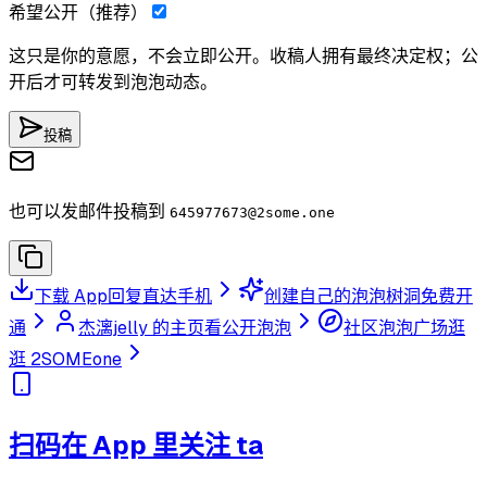
希望公开（推荐）
这只是你的意愿，不会立即公开。收稿人拥有最终决定权；公
开后才可转发到泡泡动态。
投稿
也可以发邮件投稿到
645977673
@2some.one
下载 App
回复直达手机
创建自己的泡泡树洞
免费开
通
杰漓jelly 的主页
看公开泡泡
社区泡泡广场
逛
逛 2SOMEone
扫码在 App 里关注 ta